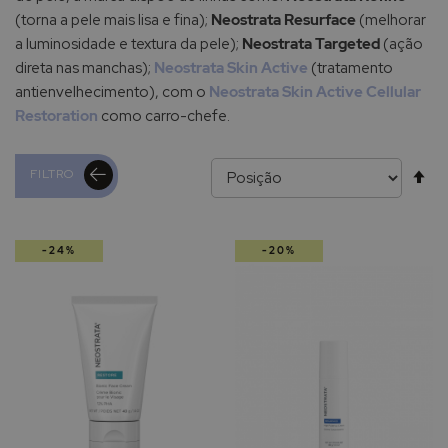
(torna a pele mais lisa e fina);
Neostrata
Resurface
(melhorar
a luminosidade e textura da pele);
Neostrata
Targeted
(ação
direta nas manchas);
Neostrata
Skin
Active
(tratamento
antienvelhecimento), com o
Neostrata Skin Active Cellular
Restoration
como carro-chefe.
Al
FILTRO
pa
-24%
-20%
de