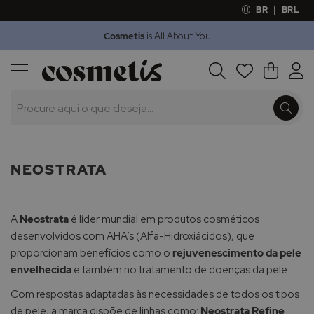
BR
|
BRL
Cosmetis
is All About You
Outlet
Procura
O Meu 
Marcas
Presentes
Minoxicapil
NEOSTRATA
A
Neostrata
é líder mundial em produtos cosméticos
desenvolvidos com AHA’s (Alfa-Hidroxiácidos), que
proporcionam benefícios como o
rejuvenescimento da pele
envelhecida
e também no tratamento de doenças da pele.
Com respostas adaptadas às necessidades de todos os tipos
de pele, a marca dispõe de linhas como:
Neostrata Refine