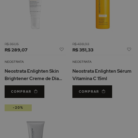
R$ 361,15
R$ 438,93
Adicionar
Ad
R$ 289,07
R$ 351,33
à
à
Lista
Li
NEOSTRATA
NEOSTRATA
de
d
Neostrata Enlighten Skin
Neostrata Enlighten Sérum
Desejos
De
Brightener Creme de Dia
Vitamina C 15ml
SPF35 40g
COMPRAR
COMPRAR
-20%