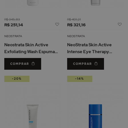
R$ 345,83
R$ 401,21
Adicionar
Ad
R$ 251,14
R$ 321,16
à
à
Lista
Li
NEOSTRATA
NEOSTRATA
de
d
Neostrata Skin Active
NeoStrata Skin Active
Desejos
De
Exfoliating Wash Espuma
Intense Eye Therapy
Esfoliante 125ml
Contorno Olhos 15ml
COMPRAR
COMPRAR
-20%
-14%