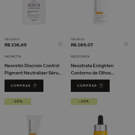
R$ 328,17
R$ 361,15
Adicionar
Ad
R$ 236,65
R$ 289,07
à
à
Lista
Li
NEORETIN
NEOSTRATA
de
d
Neoretin Discrom Control
Neostrata Enlighten
Desejos
De
Pigment Neutralizer Sérum
Contorno de Olhos
Despigmentante 30ml
Iluminador 15ml
COMPRAR
COMPRAR
-20%
-20%