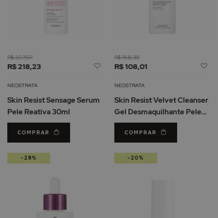
R$ 327,07
R$ 158,39
Adicionar
Ad
R$ 218,23
R$ 108,01
à
à
Lista
Li
NEOSTRATA
NEOSTRATA
de
d
Skin Resist Sensage Serum
Skin Resist Velvet Cleanser
Desejos
De
Pele Reativa 30ml
Gel Desmaquilhante Pele
Reativa 200ml
COMPRAR
COMPRAR
-28%
-20%