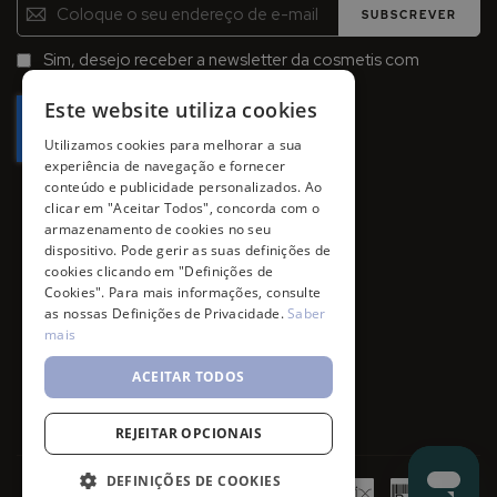
Inscreva-
SUBSCREVER
se
na
Sim, desejo receber a newsletter da cosmetis com
Newsletter:
promoções, campanhas e novidades.
Este website utiliza cookies
Utilizamos cookies para melhorar a sua
experiência de navegação e fornecer
conteúdo e publicidade personalizados. Ao
clicar em "Aceitar Todos", concorda com o
armazenamento de cookies no seu
dispositivo. Pode gerir as suas definições de
cookies clicando em "Definições de
Cookies". Para mais informações, consulte
as nossas Definições de Privacidade.
Saber
mais
ACEITAR TODOS
REJEITAR OPCIONAIS
DEFINIÇÕES DE COOKIES