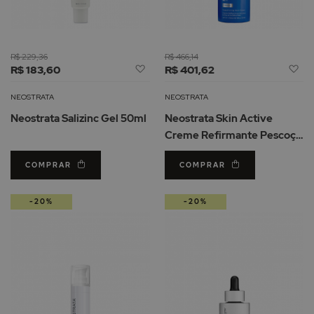
R$ 229,36
R$ 466,14
Adicionar
Ad
R$ 183,60
R$ 401,62
à
à
Lista
Li
NEOSTRATA
NEOSTRATA
de
d
Neostrata Salizinc Gel 50ml
Neostrata Skin Active
Desejos
De
Creme Refirmante Pescoço
80gr
COMPRAR
COMPRAR
-20%
-20%