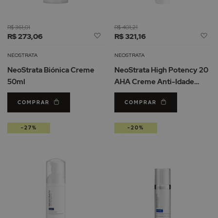
R$ 361,01
R$ 401,21
Adicionar
Ad
R$ 273,06
R$ 321,16
à
à
Lista
Li
NEOSTRATA
NEOSTRATA
de
d
NeoStrata Biónica Creme
NeoStrata High Potency 20
Desejos
De
50ml
AHA Creme Anti-Idade
30ml
COMPRAR
COMPRAR
-27%
-20%