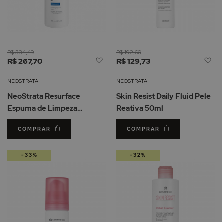
R$ 334,49
R$ 192,60
Adicionar
Ad
R$ 267,70
R$ 129,73
à
à
Lista
Li
NEOSTRATA
NEOSTRATA
de
d
NeoStrata Resurface
Skin Resist Daily Fluid Pele
Desejos
De
Espuma de Limpeza
Reativa 50ml
Glicólica 125ml
COMPRAR
COMPRAR
-33%
-32%