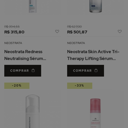
R$ 394,55
R$ 627,00
Adicionar
Ad
R$ 315,80
R$ 501,87
à
à
Lista
Li
NEOSTRATA
NEOSTRATA
de
d
Neostrata Redness
Neostrata Skin Active Tri-
Desejos
De
Neutralising Sérum
Therapy Lifting Sérum
Antivermelhidão 29gr
Antienvelhecimento 30ml
COMPRAR
COMPRAR
-20%
-33%