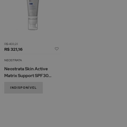
R$ 401,21
Adicionar
R$ 321,16
à
Lista
NEOSTRATA
de
Neostrata Skin Active
Desejos
Matrix Support SPF30
Creme 50ml
INDISPONÍVEL