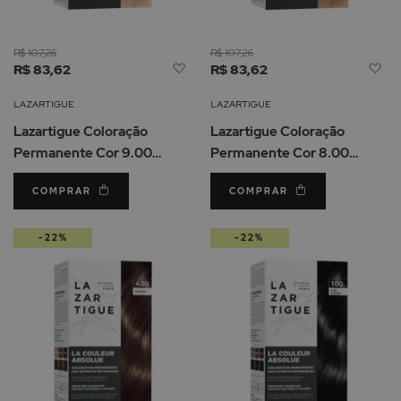
R$ 107,26
R$ 107,26
Adicionar
Ad
R$ 83,62
R$ 83,62
à
à
Lista
Li
LAZARTIGUE
LAZARTIGUE
de
d
Lazartigue Coloração
Lazartigue Coloração
Desejos
De
Permanente Cor 9.00
Permanente Cor 8.00
Louro Muito Claro
Louro Claro
COMPRAR
COMPRAR
-22%
-22%