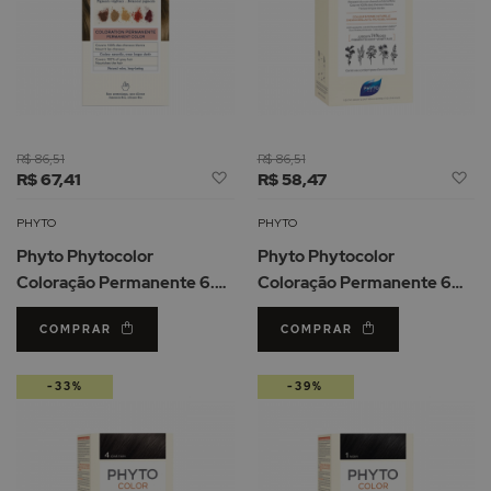
R$ 86,51
R$ 86,51
Adicionar
Ad
R$ 67,41
R$ 58,47
à
à
Lista
Li
PHYTO
PHYTO
de
d
Phyto Phytocolor
Phyto Phytocolor
Desejos
De
Coloração Permanente 6.3
Coloração Permanente 6
Louro Escuro Dourado
Louro Escuro
COMPRAR
COMPRAR
-33%
-39%