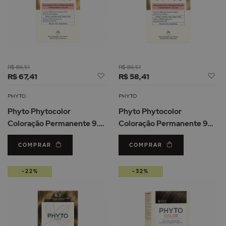
R$ 86,51
R$ 86,51
Adicionar
Ad
R$ 67,41
R$ 58,41
à
à
Lista
Li
PHYTO
PHYTO
de
d
Phyto Phytocolor
Phyto Phytocolor
Desejos
De
Coloração Permanente 9.3
Coloração Permanente 9
Louro Muito Claro Dourado
Louro Muito Claro
COMPRAR
COMPRAR
-22%
-32%