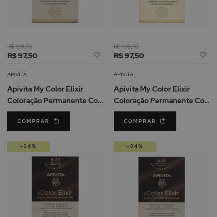
R$ 128,70
R$ 128,70
Adicionar
Ad
R$ 97,50
R$ 97,50
à
à
Lista
Li
APIVITA
APIVITA
de
d
Apivita My Color Elixir
Apivita My Color Elixir
Desejos
De
Coloração Permanente Cor
Coloração Permanente Cor
7.35 Loiro Dourado Mogno
7.3 Loiro Dourado
COMPRAR
COMPRAR
-24%
-24%