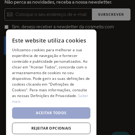
Não perca as novidades, receba a nossa newsletter.
Inscreva-
SUBSCREVER
se
na
Sim, desejo receber a newsletter da cosmetis com
Newsletter:
promoções, campanhas e novidades.
Este website utiliza cookies
Utilizamos cookies para melhorar a sua
experiência de navegação e fornecer
conteúdo e publicidade personalizados. Ao
clicar em "Aceitar Todos", concorda com o
armazenamento de cookies no seu
dispositivo. Pode gerir as suas definições de
cookies clicando em "Definições de
Cookies". Para mais informações, consulte
as nossas Definições de Privacidade.
Saber
mais
ACEITAR TODOS
REJEITAR OPCIONAIS