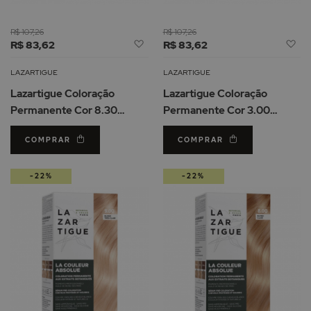
R$ 107,26
R$ 107,26
Adicionar
Ad
R$ 83,62
R$ 83,62
à
à
Lista
Li
LAZARTIGUE
LAZARTIGUE
de
d
Lazartigue Coloração
Lazartigue Coloração
Desejos
De
Permanente Cor 8.30
Permanente Cor 3.00
Louro Claro Dourado
Castanho Escuro
COMPRAR
COMPRAR
-22%
-22%