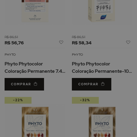
R$ 86,51
R$ 86,51
Adicionar
Ad
R$ 56,76
R$ 58,34
à
à
Lista
Li
PHYTO
PHYTO
de
d
Phyto Phytocolor
Phyto Phytocolor
Desejos
De
Coloração Permanente 7.43
Coloração Permanente-10
Louro Acobreado Dourado
Louro Extra Claro
COMPRAR
COMPRAR
-22%
-32%