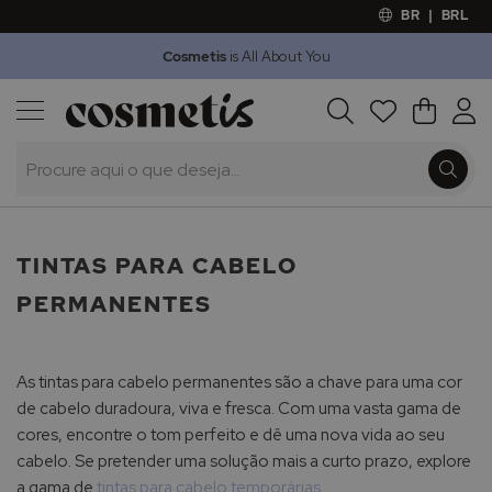
BR
|
BRL
Cosmetis
is All About You
Outlet
Procura
O Meu 
Marcas
Presentes
Minoxicapil
TINTAS PARA CABELO
PERMANENTES
As tintas para cabelo permanentes são a chave para uma cor
de cabelo duradoura, viva e fresca. Com uma vasta gama de
cores, encontre o tom perfeito e dê uma nova vida ao seu
cabelo. Se pretender uma solução mais a curto prazo, explore
a gama de
tintas para cabelo temporárias
.