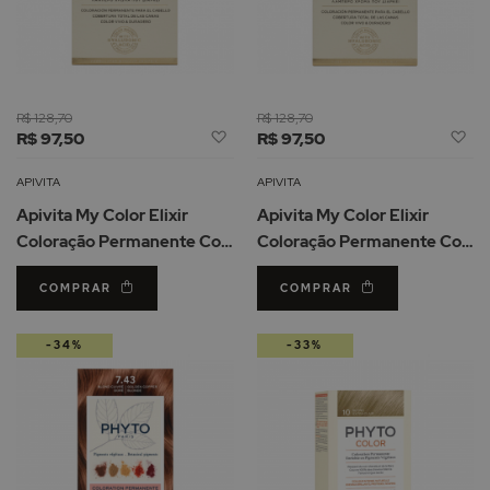
R$ 128,70
R$ 128,70
Adicionar
Ad
R$ 97,50
R$ 97,50
à
à
Lista
Li
APIVITA
APIVITA
de
d
Apivita My Color Elixir
Apivita My Color Elixir
Desejos
De
Coloração Permanente Cor
Coloração Permanente Cor
6.43 Loiro Escuro
5.35 Castanho Claro
COMPRAR
COMPRAR
Acobreado
Dourado Mogno
-34%
-33%