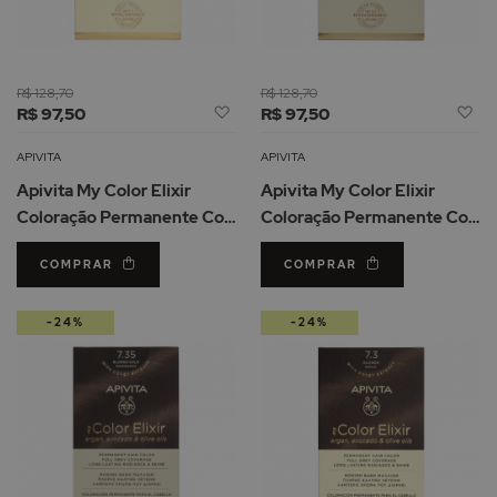
R$ 128,70
R$ 128,70
Adicionar
Ad
R$ 97,50
R$ 97,50
à
à
Lista
Li
APIVITA
APIVITA
de
d
Apivita My Color Elixir
Apivita My Color Elixir
Desejos
De
Coloração Permanente Cor
Coloração Permanente Cor
9.3 Loiro Muito Claro
7.44 Loiro Acobreado
COMPRAR
COMPRAR
Dourado
Intenso
-24%
-24%