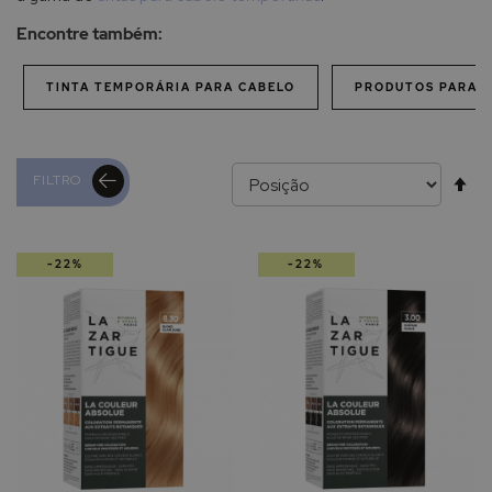
Encontre também:
TINTA TEMPORÁRIA PARA CABELO
PRODUTOS PARA C
Al
FILTRO
pa
-22%
-22%
de