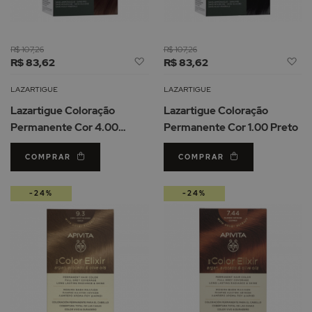
R$ 107,26
R$ 107,26
Adicionar
Ad
R$ 83,62
R$ 83,62
à
à
Lista
Li
LAZARTIGUE
LAZARTIGUE
de
d
Lazartigue Coloração
Lazartigue Coloração
Desejos
De
Permanente Cor 4.00
Permanente Cor 1.00 Preto
Castanho
COMPRAR
COMPRAR
-24%
-24%