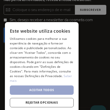
Inscreva-
SUBSCREVER
se
na
Sim, desejo receber a newsletter da cosmetis com
Newsletter:
promoções, campanhas e novidades.
Este website utiliza cookies
Utilizamos cookies para melhorar a sua
experiência de navegação e fornecer
conteúdo e publicidade personalizados. Ao
clicar em "Aceitar Todos", concorda com o
armazenamento de cookies no seu
dispositivo. Pode gerir as suas definições de
cookies clicando em "Definições de
Cookies". Para mais informações, consulte
as nossas Definições de Privacidade.
Saber
mais
ACEITAR TODOS
REJEITAR OPCIONAIS