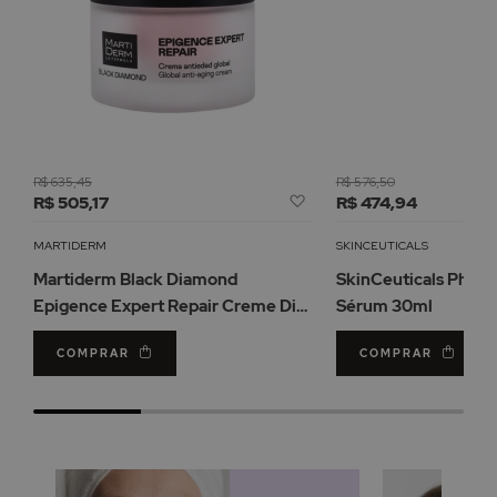
R$ 635,45
R$ 576,50
Adicionar
R$ 505,17
R$ 474,94
à
Lista
MARTIDERM
SKINCEUTICALS
de
Martiderm Black Diamond
SkinCeuticals Phyto
Desejos
Epigence Expert Repair Creme Dia
Sérum 30ml
50ml
COMPRAR
COMPRAR