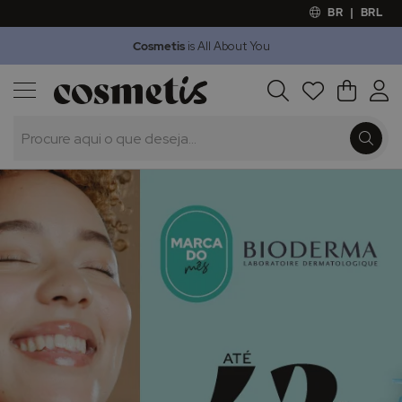
BR
|
BRL
Cosmetis
is All About You
Outlet
Procura
O Meu 
Marcas
Presentes
Minoxicapil