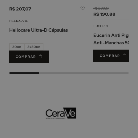
Adicionar
R$ 207,07
R$ 283,51
à
R$ 190,88
Lista
HELIOCARE
de
EUCERIN
Heliocare Ultra-D Cápsulas
Desejos
Eucerin Anti Pigme
Anti-Manchas 50ml
30un
3x30un
COMPRAR
COMPRAR