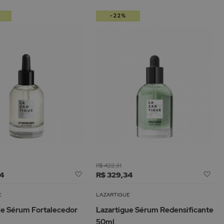
-22%
de
R$ 422,31
Adicionar
Adi
34
R$ 329,34
à
à
Lista
Lis
E
LAZARTIGUE
de
de
ue Sérum Fortalecedor
Lazartigue Sérum Redensificante
Desejos
De
50ml