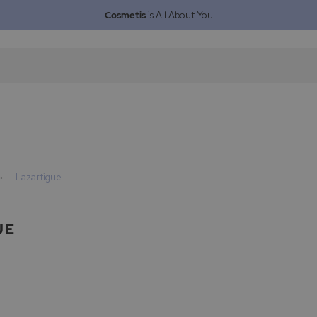
Cosmetis
is All About You
Lazartigue
UE