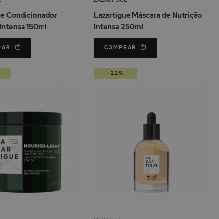
de
de
ue Condicionador
Lazartigue Máscara de Nutrição
Desejos
De
 Intensa 150ml
Intensa 250ml
RAR
COMPRAR
-22%