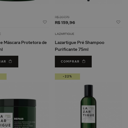
R$ 207,79
Adicionar
Adi
1
R$ 159,96
à
à
Lista
Lis
E
LAZARTIGUE
de
de
ue Máscara Protetora de
Lazartigue Pré Shampoo
Desejos
De
ml
Purificante 75ml
RAR
COMPRAR
-22%