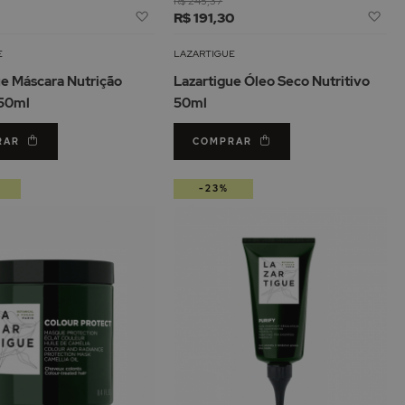
R$ 245,37
Adicionar
Adi
1
R$ 191,30
à
à
Lista
Lis
E
LAZARTIGUE
de
de
ue Máscara Nutrição
Lazartigue Óleo Seco Nutritivo
Desejos
De
250ml
50ml
RAR
COMPRAR
-23%