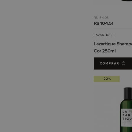
R$ 134,06
R$ 104,51
LAZARTIGUE
Lazartigue Shamp
Cor 250ml
COMPRAR
-22%