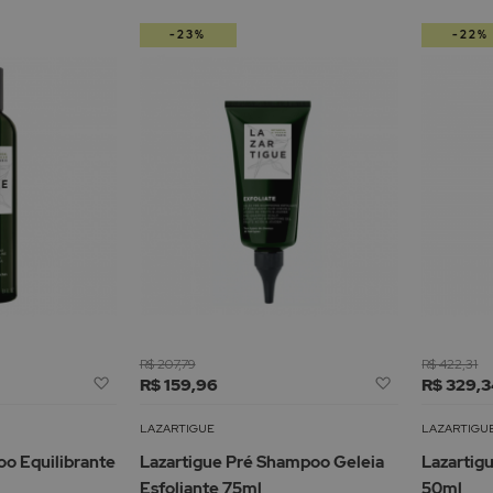
-23%
-22%
R$ 207,79
R$ 422,31
Adicionar
Adicionar
R$ 159,96
R$ 329,
à
à
Lista
Lista
LAZARTIGUE
LAZARTIGU
de
de
o Equilibrante
Lazartigue Pré Shampoo Geleia
Lazartig
Desejos
Desejos
Esfoliante 75ml
50ml