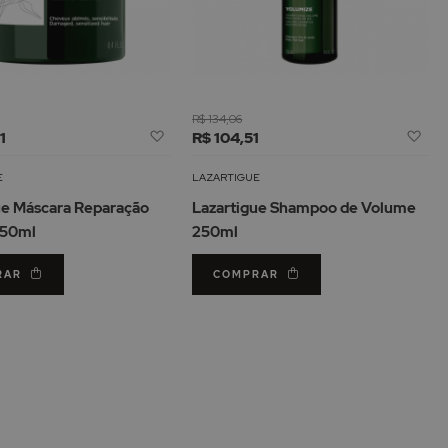
R$ 134,06
Adicionar
Adi
1
R$ 104,51
à
à
Lista
Lis
E
LAZARTIGUE
de
de
ue Máscara Reparação
Lazartigue Shampoo de Volume
Desejos
De
250ml
250ml
RAR
COMPRAR
 a página
gina
guinte