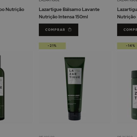
de
de
oo Nutrição
Lazartigue Bálsamo Lavante
Lazartig
Desejos
Desejos
Nutrição Intensa 150ml
Nutrição
COMPRAR
COMP
-21%
-14%