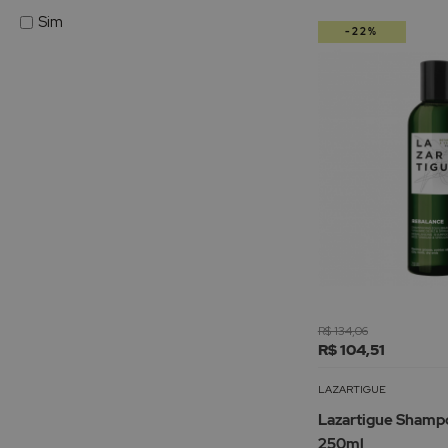
Sim
-22%
R$ 134,06
R$ 104,51
LAZARTIGUE
Lazartigue Shampo
250ml