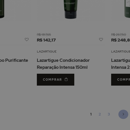
R$ 187,65
R$ 267,50
Adicionar
Adicionar
R$ 142,17
R$ 248,8
à
à
Lista
Lista
LAZARTIGUE
LAZARTIGU
de
de
o Purificante
Lazartigue Condicionador
Lazartig
Desejos
Desejos
Reparação Intensa 150ml
Intensa 
COMPRAR
COMP
Página
Está de momento a ler
Página
Página
Pá
Se
1
2
3