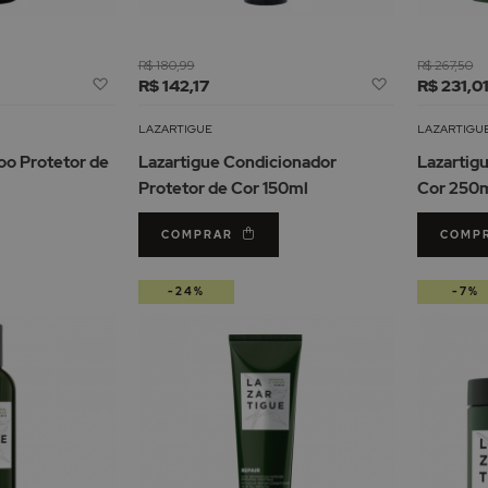
R$ 180,99
R$ 267,50
Adicionar
Adicionar
R$ 142,17
R$ 231,0
à
à
Lista
Lista
LAZARTIGUE
LAZARTIGU
de
de
oo Protetor de
Lazartigue Condicionador
Lazartig
Desejos
Desejos
Protetor de Cor 150ml
Cor 250
COMPRAR
COMP
-24%
-7%