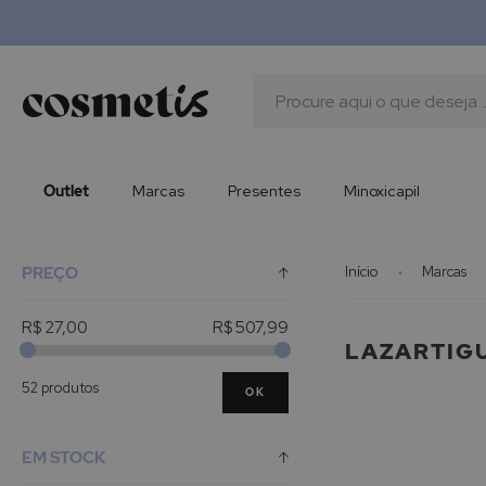
Outlet
Marcas
Presentes
Procura
Minoxicapil
Outlet
Marcas
Presentes
Minoxicapil
PREÇO
Início
Marcas
R$ 27,00
R$ 507,99
LAZARTIG
52 produtos
OK
EM STOCK