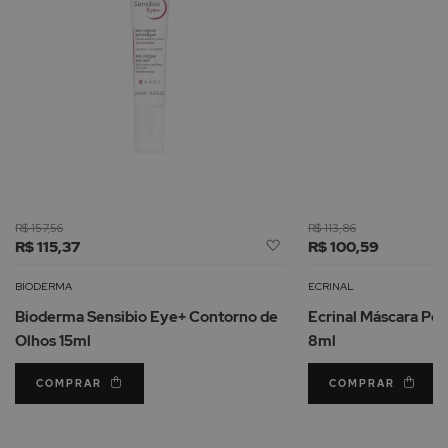
R$ 157,56
R$ 113,86
Adicionar
R$ 115,37
R$ 100,59
à
Lista
BIODERMA
ECRINAL
de
Bioderma Sensibio Eye+ Contorno de
Ecrinal Máscara Pes
Desejos
Olhos 15ml
8ml
COMPRAR
COMPRAR