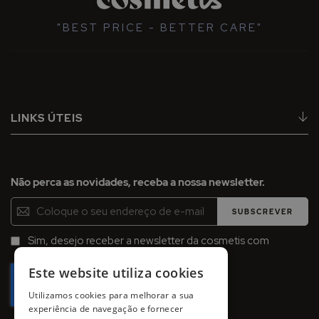
"BEST PRICE - BETTER CARE"
LINKS ÚTEIS
Não perca as novidades, receba a nossa newsletter.
Inscreva-
SUBSCREVER
se
na
Sim, desejo receber a newsletter da cosmetis com
Newsletter:
promoções, campanhas e novidades.
Este website utiliza cookies
Utilizamos cookies para melhorar a sua
experiência de navegação e fornecer