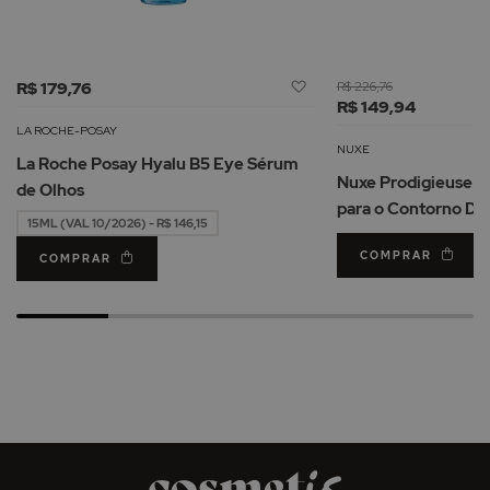
Adicionar
R$ 179,76
R$ 226,76
à
R$ 149,94
Lista
LA ROCHE-POSAY
de
NUXE
La Roche Posay Hyalu B5 Eye Sérum
Desejos
Nuxe Prodigieuse Hy
de Olhos
para o Contorno Do
15ML (VAL 10/2026) - R$ 146,15
COMPRAR
COMPRAR