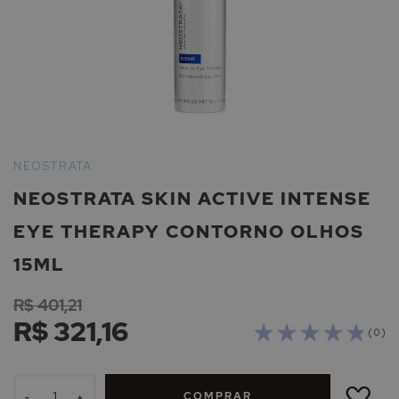
Saltar
para
NEOSTRATA
o
NEOSTRATA SKIN ACTIVE INTENSE
início
da
EYE THERAPY CONTORNO OLHOS
Galeria
de
15ML
imagens
R$ 401,21
R$ 321,16
( 0 )
ADICIONAR
À
COMPRAR
LISTA
-
+