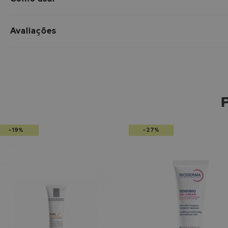
Avaliações
-19%
-27%