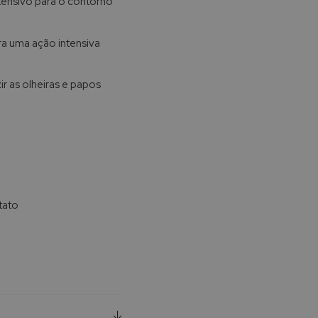
tensivo para o contorno
ra uma ação intensiva
ir as olheiras e papos
tato