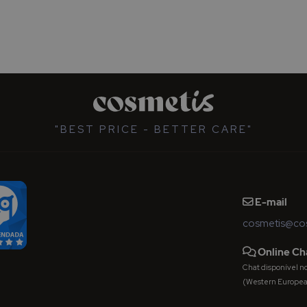
"BEST PRICE - BETTER CARE"
E-mail
cosmetis@cos
Online Ch
Chat disponível nos 
(Western Europe