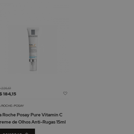
 226,61
Adicionar
$ 184,15
à
Lista
A ROCHE-POSAY
de
a Roche Posay Pure Vitamin C
Desejos
reme de Olhos Anti-Rugas 15ml