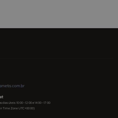
metis.com.br
at
dias úteis: 10:00 - 12:00 e 14:00 - 17:00
an Time Zone UTC+00:00)