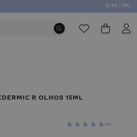
BR
|
BRL
O Meu Carri
PROCURA
EDERMIC R OLHOS 15ML
( 0 )