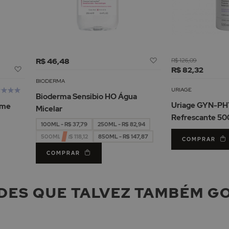
Adicionar
R$ 46,48
R$ 126,09
Adicionar
à
R$ 82,32
à
Lista
BIODERMA
Lista
liação:
de
URIAGE
Bioderma Sensibio HO Água
de
%
Desejos
Uriage GYN-PHY
eme
Micelar
Desejos
Refrescante 50
100ML - R$ 37,79
250ML - R$ 82,94
500ML - R$ 118,12
850ML - R$ 147,87
COMPRAR
COMPRAR
DES QUE TALVEZ TAMBÉM G