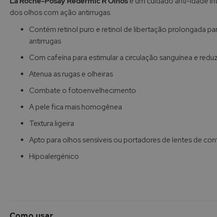
La Roche-Posay Redermic R Olhos
é um cuidado anti-idade in
Galeria
dos olhos com ação antirrugas.
de
imagens
Contém retinol puro e retinol de libertação prolongada pa
antirrugas
Com cafeína para estimular a circulação sanguínea e reduz
Atenua as rugas e olheiras
Combate o fotoenvelhecimento
A pele fica mais homogênea
Textura ligeira
Apto para olhos sensíveis ou portadores de lentes de con
Hipoalergénico
Como usar