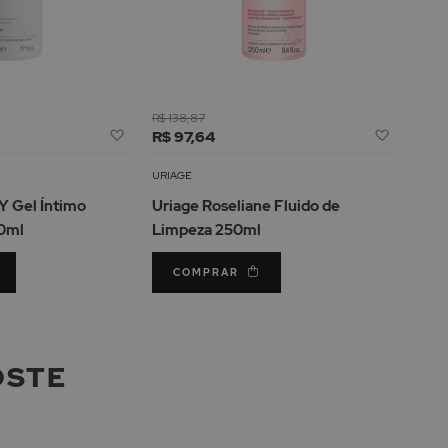
R$ 138,87
Adicionar
Adicion
R$ 97,64
à
à
Lista
Lista
URIAGE
de
de
 Gel Íntimo
Uriage Roseliane Fluido de
Desejos
Desejos
0ml
Limpeza 250ml
COMPRAR
OSTE