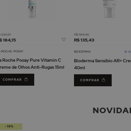
 226,61
R$ 184,36
Adicionar
$ 184,15
R$ 135,43
à
Lista
Ava
A ROCHE-POSAY
BIODERMA
de
100
a Roche Posay Pure Vitamin C
Bioderma Sensibio AR+ Cr
Desejos
reme de Olhos Anti-Rugas 15ml
40ml
COMPRAR
COMPRAR
NOVIDA
-19%