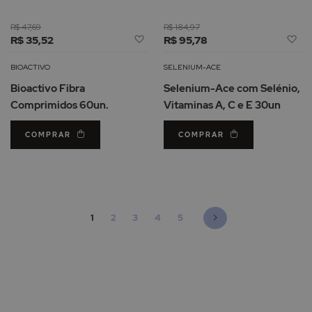
R$ 47,69
R$ 184,97
Adicionar
Ad
R$ 35,52
R$ 95,78
à
à
Lista
Li
BIOACTIVO
SELENIUM-ACE
de
d
Bioactivo Fibra
Selenium-Ace com Selénio,
Desejos
De
Comprimidos 60un.
Vitaminas A, C e E 30un
COMPRAR
COMPRAR
Página
Está de momento a ler a página
Página
Página
Página
Página
Página
Seguinte
1
2
3
4
5