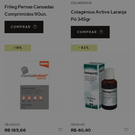
Li
de
COLAGÉNIUS
Frileg Pernas Cansadas
d
Desejos
Colagénius Active Laranja
Comprimidos 90un.
De
Pó 345gr
COMPRAR
COMPRAR
-16%
-42%
R$ 220,91
R$ 69,40
Adicionar
Ad
R$ 185,66
R$ 40,40
à
à