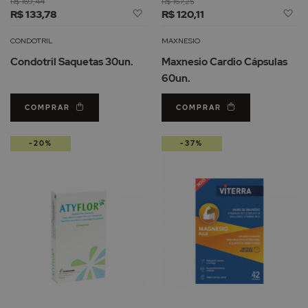
R$ 169,44
R$ 167,25
Adicionar
Ad
R$ 133,78
R$ 120,11
à
à
Lista
Li
CONDOTRIL
MAXNESIO
de
d
Condotril Saquetas 30un.
Maxnesio Cardio Cápsulas
Desejos
De
60un.
COMPRAR
COMPRAR
-20%
-37%