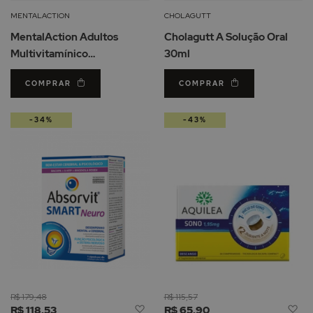
Lista
Li
MENTALACTION
CHOLAGUTT
de
d
MentalAction Adultos
Cholagutt A Solução Oral
Desejos
De
Multivitamínico
30ml
Comprimidos+Cápsulas
COMPRAR
COMPRAR
-34%
-43%
R$ 179,48
R$ 115,57
Adicionar
Ad
R$ 118,53
R$ 65,90