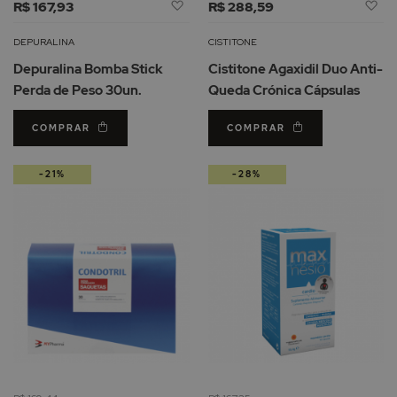
Adicionar
Ad
R$ 167,93
R$ 288,59
à
à
Lista
Li
DEPURALINA
CISTITONE
de
d
Depuralina Bomba Stick
Cistitone Agaxidil Duo Anti-
Desejos
De
Perda de Peso 30un.
Queda Crónica Cápsulas
COMPRAR
COMPRAR
-21%
-28%