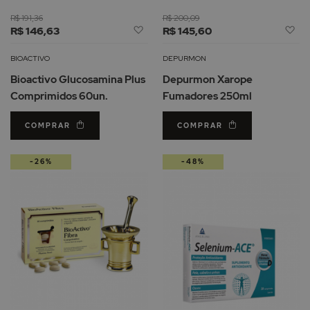
R$ 191,36
R$ 200,09
Adicionar
Ad
R$ 146,63
R$ 145,60
à
à
Lista
Li
BIOACTIVO
DEPURMON
de
d
Bioactivo Glucosamina Plus
Depurmon Xarope
Desejos
De
Comprimidos 60un.
Fumadores 250ml
COMPRAR
COMPRAR
-26%
-48%