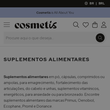
BR
|
BRL
Cosmetis
is All About You
Outlet
Procura
O Meu 
Marcas
Presentes
Minoxicapil
SUPLEMENTOS ALIMENTARES
Suplementos alimentares
em pó, cápsulas, comprimidos ou
ampolas, para emagrecimento, fortalecimento das
articulações, do cabelo e unhas, suplementos vitamínicos,
energéticos, para ansiedade ou para bronzeado. Encontre
suplementos alimentares das marcas Primus, Oenobiol,
Ecophane, Promil e Doriance.