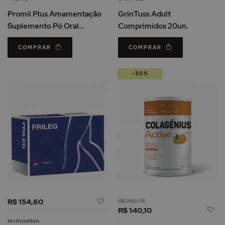
de
d
Promil Plus Amamentação
GrinTuss Adult
Desejos
De
Suplemento Pó Oral
Comprimidos 20un.
Saquetas 14un.
COMPRAR
COMPRAR
-30%
Adicionar
R$ 154,60
R$ 200,78
Ad
à
R$ 140,10
à
Lista
MYPHARMA