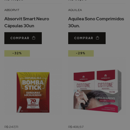
à
à
Lista
Li
ABSORVIT
AQUILEA
de
d
Absorvit Smart Neuro
Aquilea Sono Comprimidos
Desejos
De
Cápsulas 30un
30un.
COMPRAR
COMPRAR
-32%
-29%
R$ 247,71
R$ 406,57