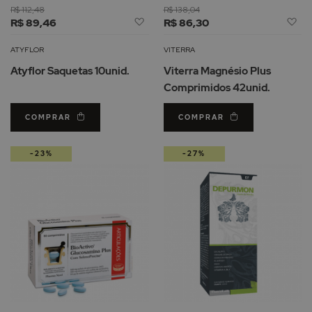
R$ 112,48
R$ 138,04
Adicionar
Ad
R$ 89,46
R$ 86,30
à
à
Lista
Li
ATYFLOR
VITERRA
de
d
Atyflor Saquetas 10unid.
Viterra Magnésio Plus
Desejos
De
Comprimidos 42unid.
COMPRAR
COMPRAR
-23%
-27%