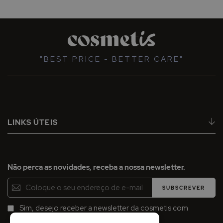
"BEST PRICE - BETTER CARE"
LINKS ÚTEIS
Não perca as novidades, receba a nossa newsletter.
Inscreva-
SUBSCREVER
se
na
Sim, desejo receber a newsletter da cosmetis com
Newsletter:
promoções, campanhas e novidades.