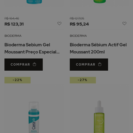
R$ 164,46
R$ 127,05
Adicionar
Ad
R$ 123,31
R$ 95,24
à
à
Lista
Li
BIODERMA
BIODERMA
de
d
Bioderma Sebium Gel
Bioderma Sébium Actif Gel
Desejos
De
Moussant Preço Especial
Moussant 200ml
500ml
COMPRAR
COMPRAR
-22%
-27%