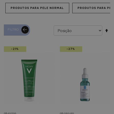
PRODUTOS PARA PELE NORMAL
PRODUTOS PARA PEL
Al
FILTRO
pa
-21%
-27%
de
R$ 107,95
R$ 282,89