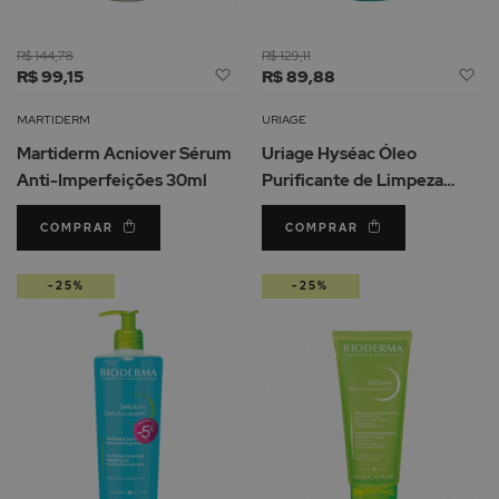
R$ 144,78
R$ 129,11
Adicionar
Ad
R$ 99,15
R$ 89,88
à
à
Lista
Li
MARTIDERM
URIAGE
de
d
Martiderm Acniover Sérum
Uriage Hyséac Óleo
Desejos
De
Anti-Imperfeições 30ml
Purificante de Limpeza
100ml
COMPRAR
COMPRAR
-25%
-25%