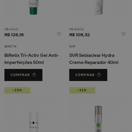
R$ 213,15
R$ 164,02
Adicionar
Ad
R$ 126,16
R$ 109,32
à
à
Lista
Li
BIRETIX
SVR
de
d
BiRetix Tri-Activ Gel Anti-
SVR Sebiaclear Hydra
Desejos
De
Imperfeições 50ml
Creme Reparador 40ml
COMPRAR
COMPRAR
-25%
-32%