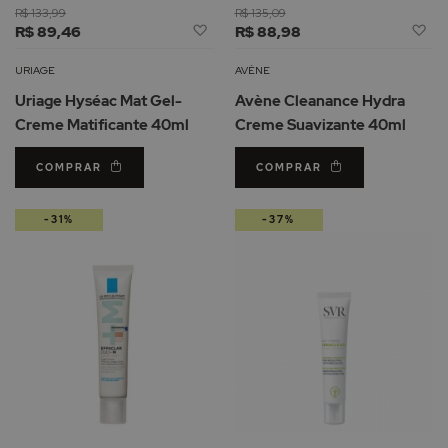
R$ 133,99
R$ 135,09
Adicionar
Ad
R$ 89,46
R$ 88,98
à
à
Lista
Li
URIAGE
AVÈNE
de
d
Uriage Hyséac Mat Gel-
Avène Cleanance Hydra
Desejos
De
Creme Matificante 40ml
Creme Suavizante 40ml
COMPRAR
COMPRAR
-31%
-37%