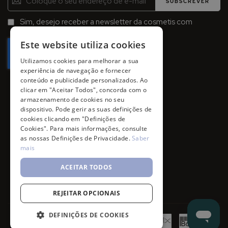
SUBSCREVER
se
na
Sim, desejo receber a newsletter da cosmetis com
Newsletter:
promoções, campanhas e novidades.
Este website utiliza cookies
Utilizamos cookies para melhorar a sua
experiência de navegação e fornecer
conteúdo e publicidade personalizados. Ao
clicar em "Aceitar Todos", concorda com o
armazenamento de cookies no seu
dispositivo. Pode gerir as suas definições de
cookies clicando em "Definições de
Cookies". Para mais informações, consulte
as nossas Definições de Privacidade.
Saber
mais
ACEITAR TODOS
REJEITAR OPCIONAIS
DEFINIÇÕES DE COOKIES