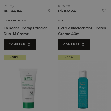
R$ 152,20
R$ 161,20
Adicionar
Ad
R$ 104,44
R$ 102,24
à
à
Lista
Li
LA ROCHE-POSAY
SVR
de
d
La Roche-Posay Effaclar
SVR Sebiaclear Mat + Pores
Desejos
De
Duo+M Creme
Creme 40ml
Uniformizador Medium
COMPRAR
COMPRAR
40ml
-30%
-33%