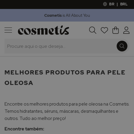
BR
|
BRL
Cosmetis
is All About You
Outlet
Procura
O Meu 
Marcas
Presentes
Minoxicapil
MELHORES PRODUTOS PARA PELE
OLEOSA
Encontre os melhores produtos para pele oleosa na Cosmetis.
Temos hidratantes, séruns, máscaras, desmaquilhantes e
outros. Tudo ao melhor preço!
Encontre também: