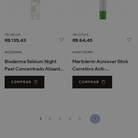
R$ 180,64
R$ 123,34
Adicionar
Ad
R$ 135,43
R$ 84,45
à
à
Lista
Li
BIODERMA
MARTIDERM
de
d
Bioderma Sébium Night
Martiderm Acniover Stick
Desejos
De
Peel Concentrado Alisante
Corretivo Anti-
Aperfeiçoador 40ml
Imperfeições 15gr
COMPRAR
COMPRAR
Página
Está de momento a ler a página
Página
Página
Página
Página
Página
Seguinte
1
2
3
4
5