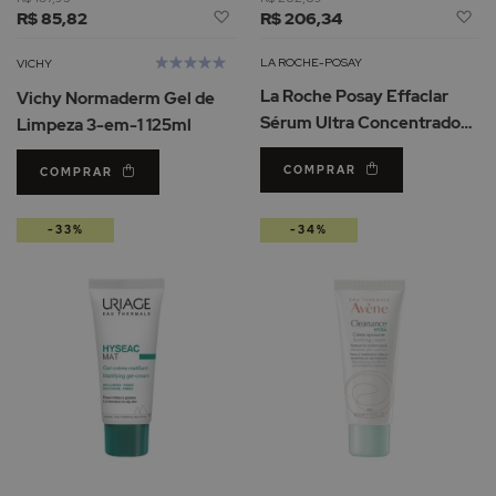
Adicionar
Ad
R$ 85,82
R$ 206,34
à
à
Lista
Li
Avaliação:
LA ROCHE-POSAY
VICHY
de
d
100%
La Roche Posay Effaclar
Vichy Normaderm Gel de
Desejos
De
Sérum Ultra Concentrado
Limpeza 3-em-1 125ml
30ml
COMPRAR
COMPRAR
-33%
-34%