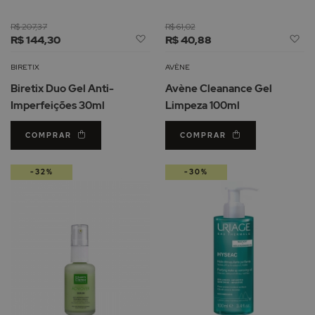
R$ 207,37
R$ 61,02
Adicionar
Ad
R$ 144,30
R$ 40,88
à
à
Lista
Li
BIRETIX
AVÈNE
de
d
Biretix Duo Gel Anti-
Avène Cleanance Gel
Desejos
De
Imperfeições 30ml
Limpeza 100ml
COMPRAR
COMPRAR
-32%
-30%