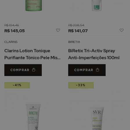
R$ 194,46
R$ 208,54
Adicionar
Ad
R$ 145,05
R$ 141,07
à
à
Lista
Li
CLARINS
BIRETIX
de
d
Clarins Lotion Tonique
BiRetix Tri-Activ Spray
Desejos
De
Purifiante Tónico Pele Mista
Anti-Imperfeições 100ml
a Oleosa 200ml
COMPRAR
COMPRAR
-41%
-33%