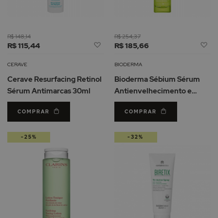
R$ 148,14
R$ 254,37
Adicionar
Ad
R$ 115,44
R$ 185,66
à
à
Lista
Li
CERAVE
BIODERMA
de
d
Cerave Resurfacing Retinol
Bioderma Sébium Sérum
Desejos
De
Sérum Antimarcas 30ml
Antienvelhecimento e
Anti-Imperfeições 30ml
COMPRAR
COMPRAR
-25%
-32%