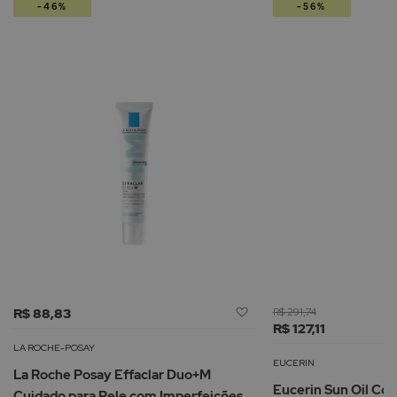
-46%
-56%
Adicionar
R$ 88,83
R$ 291,74
à
R$ 127,11
Lista
LA ROCHE-POSAY
de
EUCERIN
La Roche Posay Effaclar Duo+M
Desejos
Eucerin Sun Oil Co
Cuidado para Pele com Imperfeições