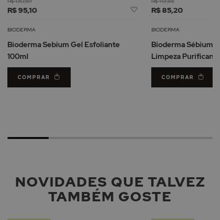
R$ 130,69
R$ 113,65
Adicionar
R$ 95,10
R$ 85,20
à
Lista
BIODERMA
BIODERMA
de
Bioderma Sebium Gel Esfoliante
Bioderma Sébium M
Desejos
100ml
Limpeza Purificant
COMPRAR
COMPRAR
NOVIDADES QUE TALVEZ
TAMBÉM GOSTE