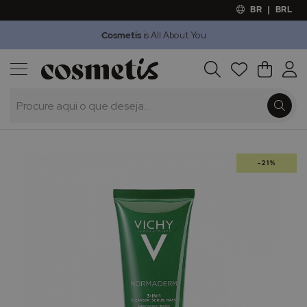
BR
|
BRL
Cosmetis
is All About You
Outlet
Procura
O Meu 
Marcas
Presentes
Minoxicapil
Saltar
-21%
para
o
final
da
Galeria
de
imagens