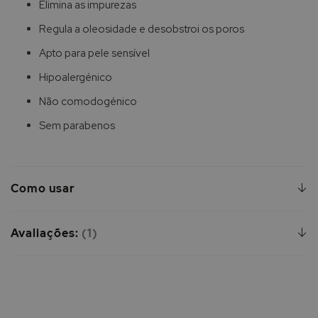
Elimina as impurezas
Regula a oleosidade e desobstroi os poros
Apto para pele sensível
Hipoalergénico
Não comodogénico
Sem parabenos
Como usar
Avaliações:
1