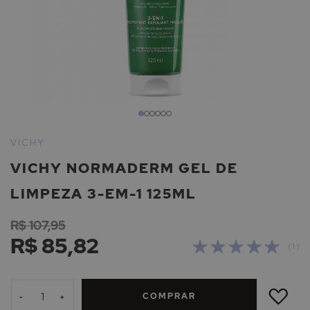
Saltar
para
VICHY
o
VICHY NORMADERM GEL DE
início
da
LIMPEZA 3-EM-1 125ML
Galeria
de
R$ 107,95
imagens
R$ 85,82
Avaliação:
( 1 )
100
100
% of
ADICIONAR
À
COMPRAR
LISTA
-
+
DE
DESEJOS