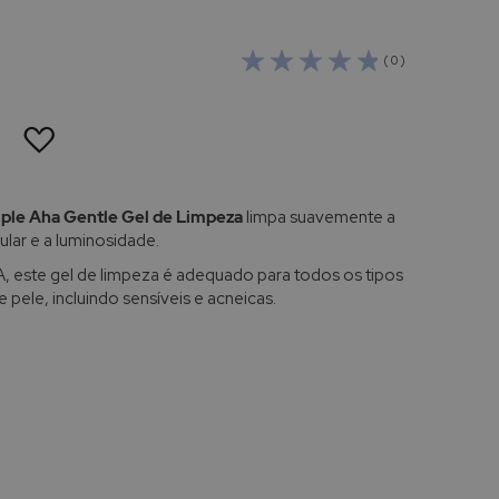
( 0 )
ADICIONAR
À
LISTA
DE
DESEJOS
iple Aha Gentle Gel de Limpeza
limpa suavemente a
lar e a luminosidade.
 este gel de limpeza é adequado para todos os tipos
e pele, incluindo sensíveis e acneicas.