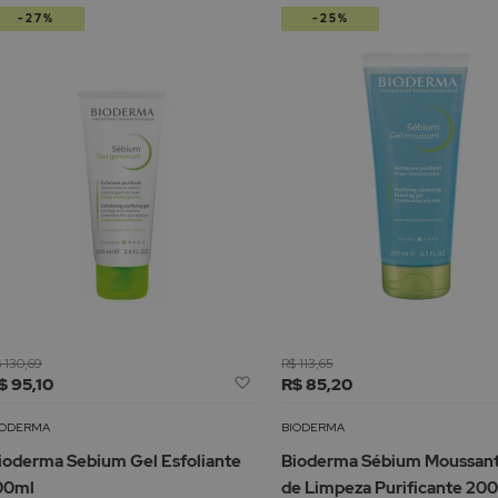
-27%
-25%
 130,69
R$ 113,65
Adicionar
$ 95,10
R$ 85,20
à
Lista
IODERMA
BIODERMA
de
ioderma Sebium Gel Esfoliante
Bioderma Sébium Moussant
Desejos
00ml
de Limpeza Purificante 20