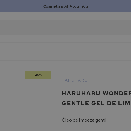
Cosmetis
is All About You
-26%
HARUHARU
HARUHARU WONDER 
GENTLE GEL DE LI
Óleo de limpeza gentil