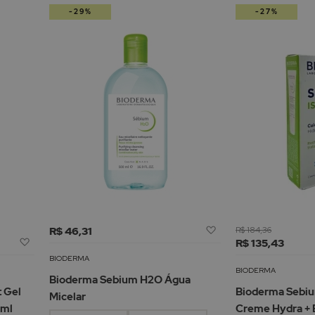
-29%
-27%
Adicionar
R$ 46,31
R$ 184,36
Adicionar
à
R$ 135,43
à
Lista
BIODERMA
Lista
de
BIODERMA
Bioderma Sebium H2O Água
de
Desejos
 Gel
Bioderma Sebiu
Micelar
Desejos
0ml
Creme Hydra + 