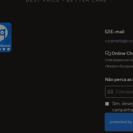
"BEST PRICE - BETTER CARE"
E-mail
cosmetis@cos
Online Ch
Chat disponível nos 
(Western Europe
Não perca as 
Inscreva-
se
na
Sim, dese
Newsletter:
campanhas