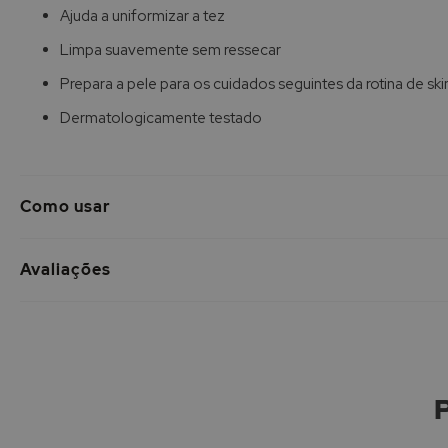
de
Ajuda a uniformizar a tez
imagens
Limpa suavemente sem ressecar
Prepara a pele para os cuidados seguintes da rotina de ski
Dermatologicamente testado
Como usar
Avaliações