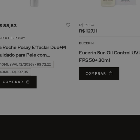
Adicionar
$ 88,83
R$ 291,74
à
R$ 127,11
Lista
A ROCHE-POSAY
de
EUCERIN
a Roche Posay Effaclar Duo+M
Desejos
Eucerin Sun Oil Control UV
uidado para Pele com
FPS 50+ 30ml
mperfeições 40ml
40ML (VAL 12/2026) - R$ 72,22
40ML - R$ 107,95
COMPRAR
COMPRAR