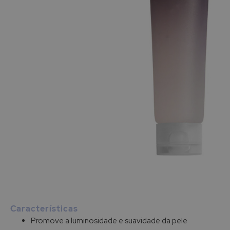
Saltar
para
o
início
Características
da
Promove a luminosidade e suavidade da pele
Galeria