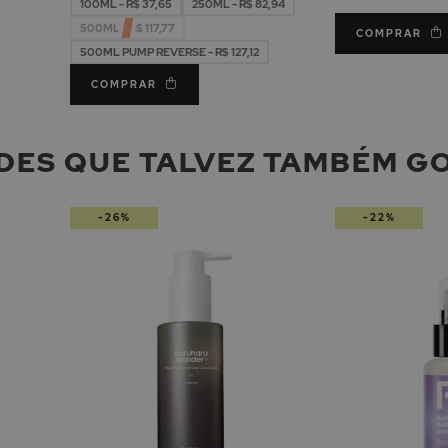
100ML - R$ 37,65
250ML - R$ 82,94
500ML - R$ 117,77
COMPRAR
500ML PUMP REVERSE - R$ 127,12
COMPRAR
DES QUE TALVEZ TAMBÉM G
-26%
-22%