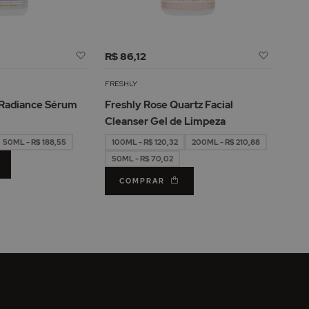
Adicionar
Adicion
R$ 86,12
à
à
Lista
Lista
FRESHLY
de
de
 Radiance Sérum
Freshly Rose Quartz Facial
Desejos
Desejos
Cleanser Gel de Limpeza
50ML - R$ 188,55
100ML - R$ 120,32
200ML - R$ 210,88
50ML - R$ 70,02
COMPRAR