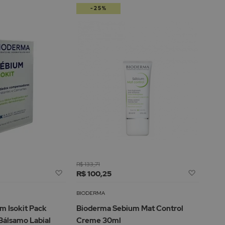
-25%
R$ 133,71
Adicionar
Adicion
R$ 100,25
à
à
Lista
Lista
BIODERMA
de
de
m Isokit Pack
Bioderma Sebium Mat Control
Desejos
Desejos
Bálsamo Labial
Creme 30ml