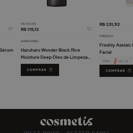
R$ 155,85
R$ 231,92
Adicionar
Adicionar
R$ 115,12
à
à
FRESHLY
Lista
Lista
HARUHARU
Freshly Azelaic
de
de
 Sérum
Haruharu Wonder Black Rice
Facial
Desejos
Desejos
Moisture Deep Óleo de Limpeza
15ML - R$ 120,32
Pele Sensível 150ml
COMPRAR
COMPRAR