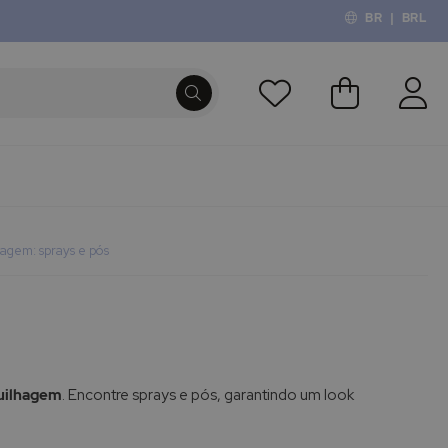
BR
|
BRL
O Meu Carri
PROCURA
agem: sprays e pós
uilhagem
. Encontre sprays e pós, garantindo um look