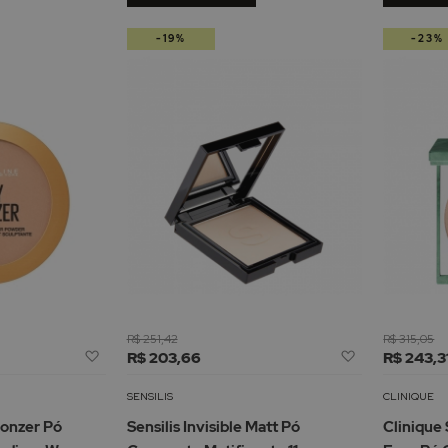
-19%
-23%
R$ 251,42
R$ 315,05
Adicionar
Adicionar
R$ 203,66
R$ 243,3
à
à
Lista
Lista
SENSILIS
CLINIQUE
de
de
ronzer Pó
Sensilis Invisible Matt Pó
Clinique
Desejos
Desejos