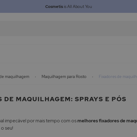
Cosmetis
is All About You
 de maquilhagem
Maquilhagem para Rosto
Fixadores de maquilh
 DE MAQUILHAGEM: SPRAYS E PÓS
ual impecável por mais tempo com os
melhores fixadores de maq
 o seu!