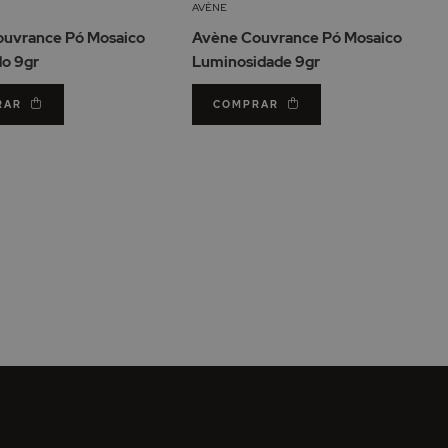
Lista
Lis
AVÈNE
de
de
uvrance Pó Mosaico
Avène Couvrance Pó Mosaico
Desejos
De
o 9gr
Luminosidade 9gr
RAR
COMPRAR
ler a página
a
nte