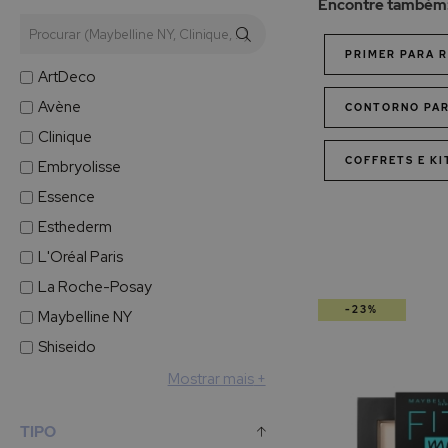
Encontre também
PRIMER PARA 
ArtDeco
Avène
CONTORNO PA
Clinique
COFFRETS E K
Embryolisse
Essence
Esthederm
L'Oréal Paris
La Roche-Posay
-23%
Maybelline NY
Shiseido
Mostrar mais
TIPO