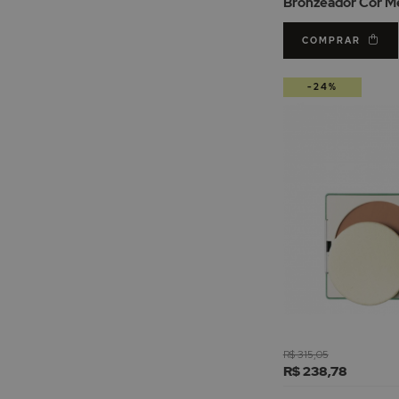
Bronzeador Cor 
8gr
COMPRAR
-24%
R$ 315,05
R$ 238,78