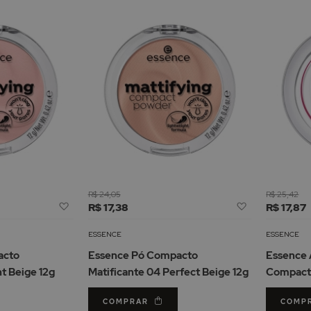
R$ 24,05
R$ 25,42
Adicionar
Adicionar
R$ 17,38
R$ 17,87
à
à
Lista
Lista
ESSENCE
ESSENCE
de
de
acto
Essence Pó Compacto
Essence 
Desejos
Desejos
ht Beige 12g
Matificante 04 Perfect Beige 12g
Compacto
COMPRAR
COMP