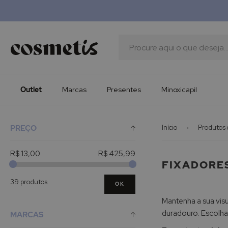
Outlet
Marcas
Presentes
Procura
Minoxicapil
Outlet
Marcas
Presentes
Minoxicapil
PREÇO
Início
Produtos
R$ 13,00
R$ 425,99
FIXADORES
39 produtos
OK
Mantenha a sua vis
duradouro. Escolha
MARCAS