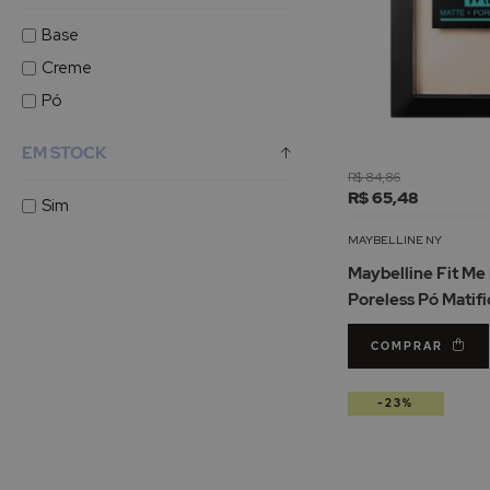
Base
Creme
Pó
EM STOCK
R$ 84,86
R$ 65,48
Sim
MAYBELLINE NY
Maybelline Fit Me
Poreless Pó Matifi
Natural Ivory 9gr
COMPRAR
-23%