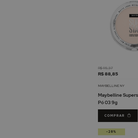
R$ 115,37
R$ 88,85
MAYBELLINE NY
Maybelline Super
Pó 03 9g
COMPRAR
-28%