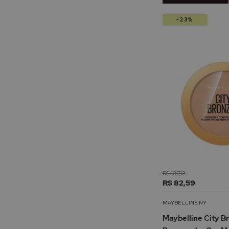
-23%
R$ 107,12
R$ 82,59
MAYBELLINE NY
Maybelline City B