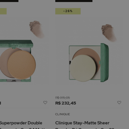
-26%
R$ 315,05
Adicionar
Adi
1
R$ 232,45
à
à
Lista
Lis
CLINIQUE
de
de
 Superpowder Double
Clinique Stay-Matte Sheer
Desejos
De