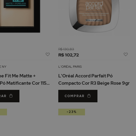
R$ 130,83
Adicionar
Adi
R$ 102,72
à
à
Lista
Lis
E NY
L'ORÉAL PARIS
de
de
ne Fit Me Matte +
L'Oréal Accord Parfait Pó
Desejos
De
Pó Matificante Cor 115
Compacto Cor R3 Beige Rose 9gr
r
RAR
COMPRAR
-23%