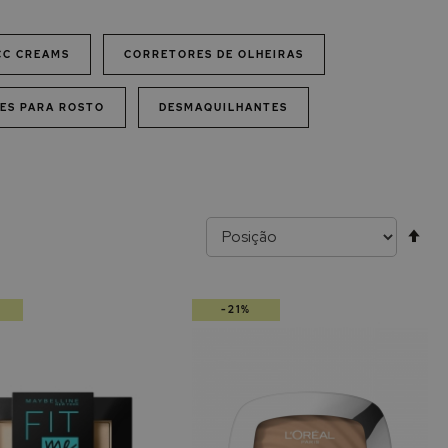
CC CREAMS
CORRETORES DE OLHEIRAS
ES PARA ROSTO
DESMAQUILHANTES
Alt
pa
-21%
de