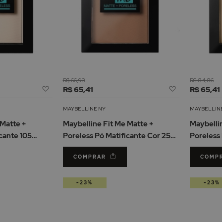
R$ 66,93
R$ 84,86
Adicionar
Adicionar
R$ 65,41
R$ 65,41
à
à
Lista
Lista
MAYBELLINE NY
MAYBELLIN
de
de
 Matte +
Maybelline Fit Me Matte +
Maybelli
Desejos
Desejos
cante 105
Poreless Pó Matificante Cor 250
Poreless 
Sun Beige 9g
Ivory 9g
COMPRAR
COMP
-23%
-23%