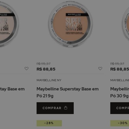
R$ 115,37
R$ 115,37
Adicionar
Adicionar
R$ 88,85
R$ 88,8
à
à
Lista
Lista
MAYBELLINE NY
MAYBELLIN
de
de
stay Base em
Maybelline Superstay Base em
Maybelli
Desejos
Desejos
Pó 21 9g
Pó 30 9g
COMPRAR
COMP
-28%
-30%