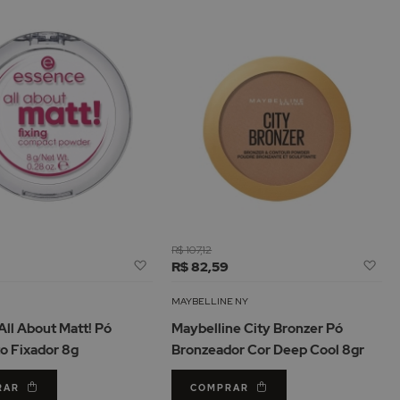
R$ 107,12
Adicionar
Adi
R$ 82,59
à
à
Lista
Lis
MAYBELLINE NY
de
de
All About Matt! Pó
Maybelline City Bronzer Pó
Desejos
De
 Fixador 8g
Bronzeador Cor Deep Cool 8gr
RAR
COMPRAR