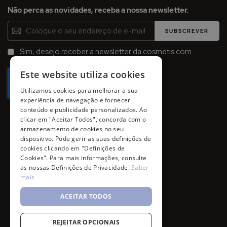
Não perca as novidades, receba a nossa newsletter.
Inscreva-
SUBSCREVER
se
na
Sim, desejo receber a newsletter da cosmetis com
Newsletter:
promoções, campanhas e novidades.
Este website utiliza cookies
Utilizamos cookies para melhorar a sua
experiência de navegação e fornecer
conteúdo e publicidade personalizados. Ao
clicar em "Aceitar Todos", concorda com o
armazenamento de cookies no seu
dispositivo. Pode gerir as suas definições de
cookies clicando em "Definições de
Cookies". Para mais informações, consulte
as nossas Definições de Privacidade.
Saber
mais
ACEITAR TODOS
REJEITAR OPCIONAIS