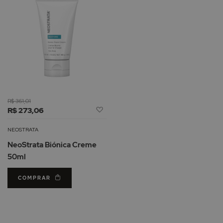
R$ 361,01
Adicionar
R$ 273,06
à
Lista
NEOSTRATA
de
NeoStrata Biónica Creme
Desejos
50ml
COMPRAR