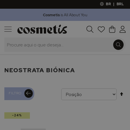
BR
|
BRL
Cosmetis
is All About You
Outlet
Procura
O Meu 
Marcas
Presentes
Minoxicapil
NEOSTRATA BIÓNICA
Al
FILTRO
pa
-24%
de