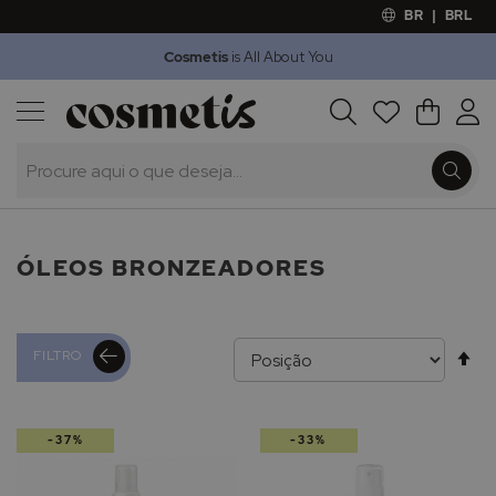
BR
|
BRL
Cosmetis
is All About You
Outlet
Procura
O Meu 
Marcas
Presentes
Minoxicapil
ÓLEOS BRONZEADORES
Al
FILTRO
pa
-37%
-33%
de