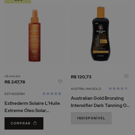
Ad
R$ 341,84
R$ 120,73
Adicionar
R$ 247,78
à
à
Li
Avaliação:
AUSTRALIAN GOLD
Lista
Avaliação:
d
80%
ESTHEDERM
Australian Gold Bronzing
de
100%
De
Esthederm Solaire L'Huile
Desejos
Intensifier Dark Tanning Oil
Extreme Óleo Solar
Bronzeador 237ml
Proteção Elevada 150ml
INDISPONÍVEL
COMPRAR