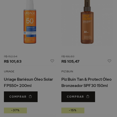
R$ 152,54
R$ 166,83
Adicionar
Ad
R$ 101,63
R$ 105,47
à
à
Lista
Li
URIAGE
PIZ BUIN
de
d
Uriage Bariésun Óleo Solar
Piz Buin Tan & Protect Óleo
Desejos
De
FPS50+ 200ml
Bronzeador SPF30 150ml
COMPRAR
COMPRAR
-37%
-15%