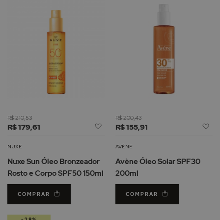
R$ 210,53
R$ 200,43
Adicionar
Ad
R$ 179,61
R$ 155,91
à
à
Lista
Li
NUXE
AVÈNE
de
d
Nuxe Sun Óleo Bronzeador
Avène Óleo Solar SPF30
Desejos
De
Rosto e Corpo SPF50 150ml
200ml
COMPRAR
COMPRAR
-28%