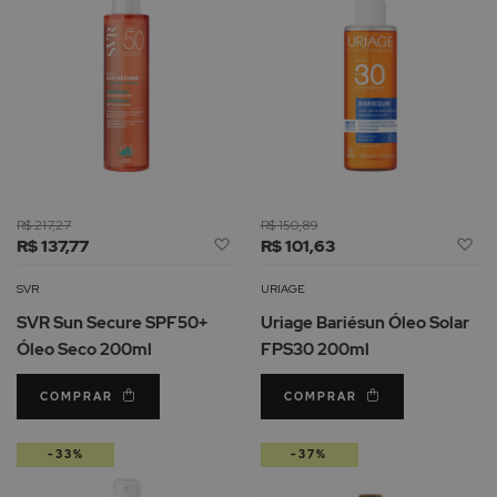
R$ 217,27
R$ 150,89
Adicionar
Ad
R$ 137,77
R$ 101,63
à
à
Lista
Li
SVR
URIAGE
de
d
SVR Sun Secure SPF50+
Uriage Bariésun Óleo Solar
Desejos
De
Óleo Seco 200ml
FPS30 200ml
COMPRAR
COMPRAR
-33%
-37%