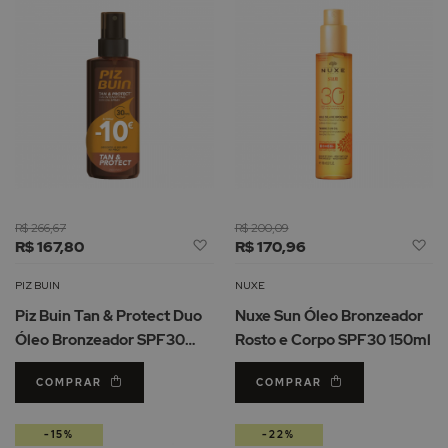
R$ 266,67
R$ 200,09
Adicionar
Ad
R$ 167,80
R$ 170,96
à
à
Lista
Li
PIZ BUIN
NUXE
de
d
Piz Buin Tan & Protect Duo
Nuxe Sun Óleo Bronzeador
Desejos
De
Óleo Bronzeador SPF30
Rosto e Corpo SPF30 150ml
2x150ml
COMPRAR
COMPRAR
-15%
-22%