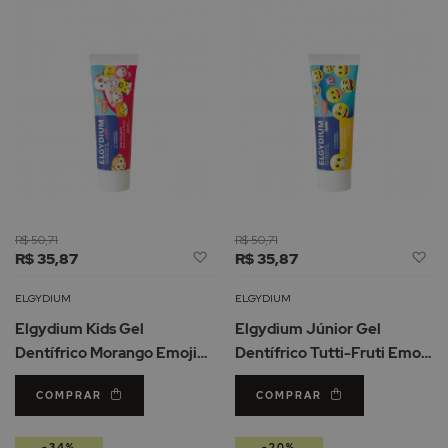
R$ 50,71
R$ 50,71
Adicionar
Ad
R$ 35,87
R$ 35,87
à
à
Lista
Li
ELGYDIUM
ELGYDIUM
de
d
Elgydium Kids Gel
Elgydium Júnior Gel
Desejos
De
Dentífrico Morango Emoji
Dentífrico Tutti-Fruti Emoji
50ml
50ml
COMPRAR
COMPRAR
-34%
-20%