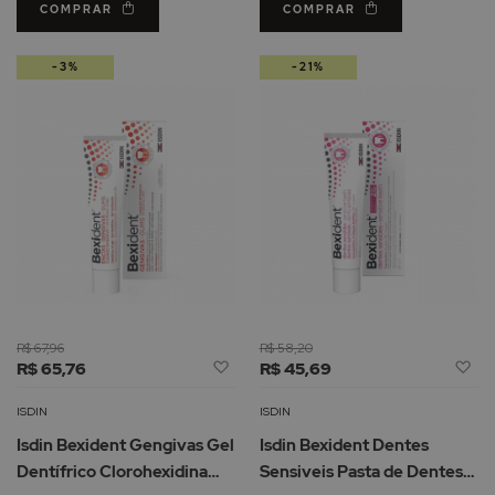
COMPRAR
COMPRAR
-3%
-21%
R$ 67,96
R$ 58,20
Adicionar
Ad
R$ 65,76
R$ 45,69
à
à
Lista
Li
ISDIN
ISDIN
de
d
Isdin Bexident Gengivas Gel
Isdin Bexident Dentes
Desejos
De
Dentífrico Clorohexidina
Sensiveis Pasta de Dentes