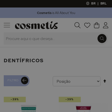
BR
|
BRL
Cosmetis
is All About You
Outlet
Procura
O Meu 
Marcas
Presentes
Minoxicapil
DENTÍFRICOS
Al
FILTRO
pa
-39%
-39%
de