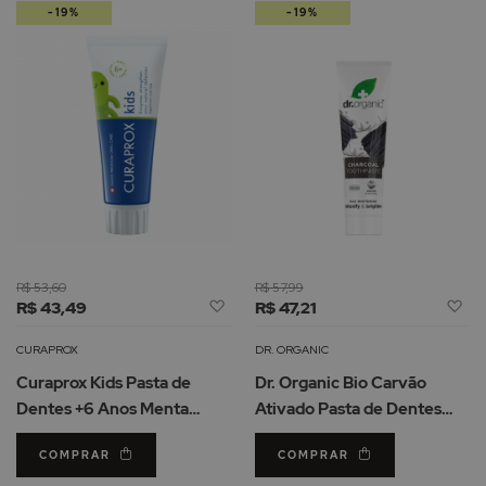
-19%
-19%
R$ 53,60
R$ 57,99
Adicionar
Ad
R$ 43,49
R$ 47,21
à
à
Lista
Li
CURAPROX
DR. ORGANIC
de
d
Curaprox Kids Pasta de
Dr. Organic Bio Carvão
Desejos
De
Dentes +6 Anos Menta
Ativado Pasta de Dentes
60ml
Branqueadora 100ml
COMPRAR
COMPRAR