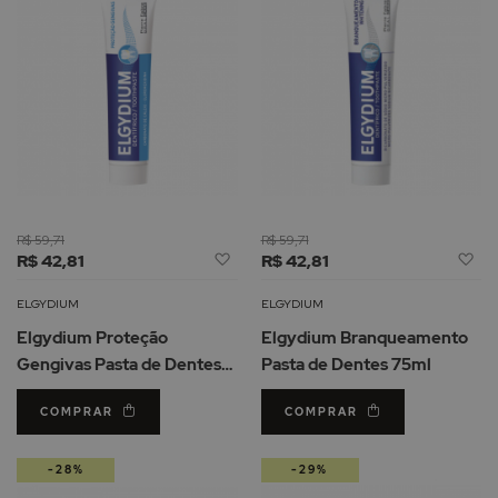
R$ 59,71
R$ 59,71
Adicionar
Ad
R$ 42,81
R$ 42,81
à
à
Lista
Li
ELGYDIUM
ELGYDIUM
de
d
Elgydium Proteção
Elgydium Branqueamento
Desejos
De
Gengivas Pasta de Dentes
Pasta de Dentes 75ml
75ml
COMPRAR
COMPRAR
-28%
-29%