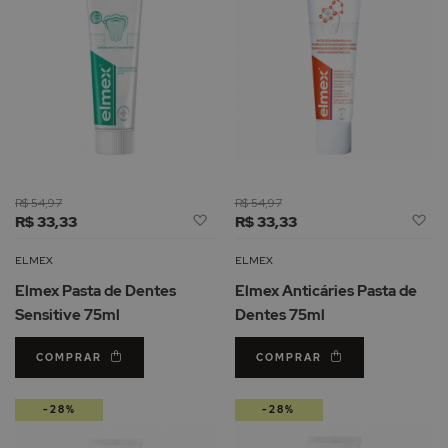
R$ 54,97
R$ 54,97
Adicionar
Ad
R$ 33,33
R$ 33,33
à
à
Lista
Li
ELMEX
ELMEX
de
d
Elmex Pasta de Dentes
Elmex Anticáries Pasta de
Desejos
De
Sensitive 75ml
Dentes 75ml
COMPRAR
COMPRAR
-28%
-28%