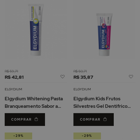
R$ 59,71
R$ 50,71
Adicionar
Ad
R$ 42,81
R$ 35,87
à
à
Lista
Li
ELGYDIUM
ELGYDIUM
de
d
Elgydium Whitening Pasta
Elgydium Kids Frutos
Desejos
De
Branqueamento Sabor a
Silvestres Gel Dentífrico
Limão 75ml
50ml
COMPRAR
COMPRAR
-29%
-29%