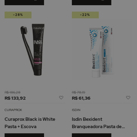
-28%
-22%
R$ 186,28
R$ 78,19
Adicionar
Ad
R$ 133,92
R$ 61,36
à
à
Lista
Li
CURAPROX
ISDIN
de
d
Curaprox Black is White
Isdin Bexident
Desejos
De
Pasta + Escova
Branqueadora Pasta de
Dentes 125ml