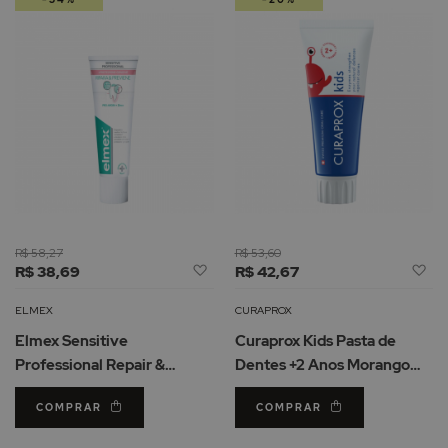
R$ 58,27
R$ 53,60
Adicionar
Ad
R$ 38,69
R$ 42,67
à
à
Lista
Li
ELMEX
CURAPROX
de
d
Elmex Sensitive
Curaprox Kids Pasta de
Desejos
De
Professional Repair &
Dentes +2 Anos Morango
Prevent Pasta de Dentes
60ml
COMPRAR
COMPRAR
75ml