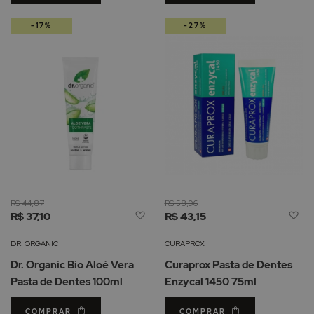
-17%
-27%
R$ 44,87
R$ 58,96
Adicionar
Ad
R$ 37,10
R$ 43,15
à
à
Lista
Li
DR. ORGANIC
CURAPROX
de
d
Dr. Organic Bio Aloé Vera
Curaprox Pasta de Dentes
Desejos
De
Pasta de Dentes 100ml
Enzycal 1450 75ml
COMPRAR
COMPRAR