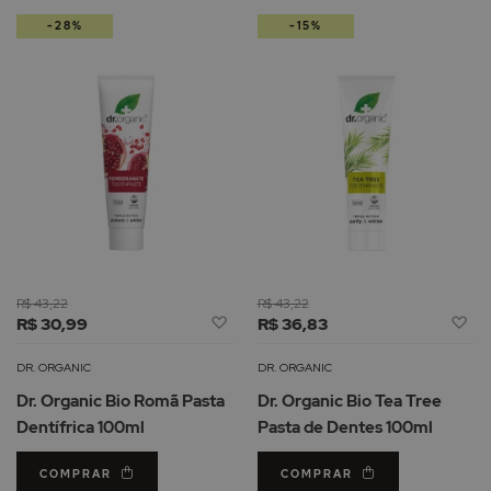
-28%
-15%
R$ 43,22
R$ 43,22
Adicionar
Ad
R$ 30,99
R$ 36,83
à
à
Lista
Li
DR. ORGANIC
DR. ORGANIC
de
d
Dr. Organic Bio Romã Pasta
Dr. Organic Bio Tea Tree
Desejos
De
Dentífrica 100ml
Pasta de Dentes 100ml
COMPRAR
COMPRAR