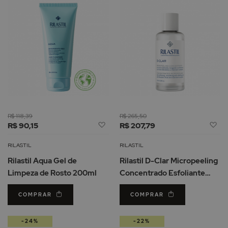
R$ 118,39
R$ 265,50
Adicionar
Ad
R$ 90,15
R$ 207,79
à
à
Lista
Li
RILASTIL
RILASTIL
de
d
Rilastil Aqua Gel de
Rilastil D-Clar Micropeeling
Desejos
De
Limpeza de Rosto 200ml
Concentrado Esfoliante
100ml
COMPRAR
COMPRAR
-24%
-22%