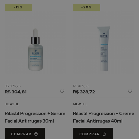
-19%
-20%
R$ 376,75
R$ 409,25
Adicionar
Ad
R$ 304,81
R$ 328,72
à
à
Lista
Li
RILASTIL
RILASTIL
de
d
Rilastil Progression + Sérum
Rilastil Progression + Creme
Desejos
De
Facial Antirrugas 30ml
Facial Antirrugas 40ml
COMPRAR
COMPRAR