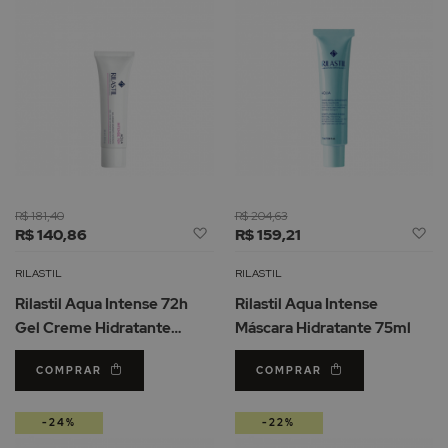
R$ 181,40
R$ 204,63
Adicionar
Ad
R$ 140,86
R$ 159,21
à
à
Lista
Li
RILASTIL
RILASTIL
de
d
Rilastil Aqua Intense 72h
Rilastil Aqua Intense
Desejos
De
Gel Creme Hidratante
Máscara Hidratante 75ml
Intensivo 40ml
COMPRAR
COMPRAR
-24%
-22%