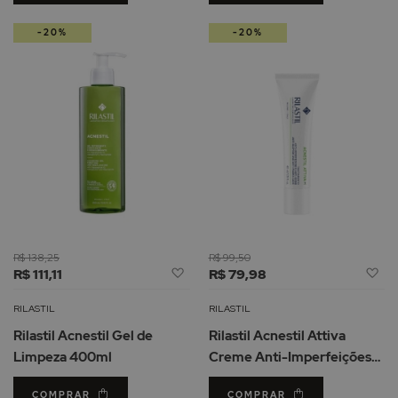
-20%
-20%
R$ 138,25
R$ 99,50
Adicionar
Ad
R$ 111,11
R$ 79,98
à
à
Lista
Li
RILASTIL
RILASTIL
de
d
Rilastil Acnestil Gel de
Rilastil Acnestil Attiva
Desejos
De
Limpeza 400ml
Creme Anti-Imperfeições
40ml
COMPRAR
COMPRAR