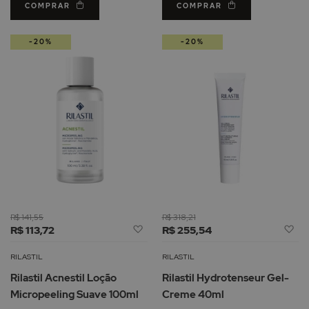
COMPRAR
COMPRAR
-20%
-20%
R$ 141,55
R$ 318,21
Adicionar
Ad
R$ 113,72
R$ 255,54
à
à
Lista
Li
RILASTIL
RILASTIL
de
d
Rilastil Acnestil Loção
Rilastil Hydrotenseur Gel-
Desejos
De
Micropeeling Suave 100ml
Creme 40ml