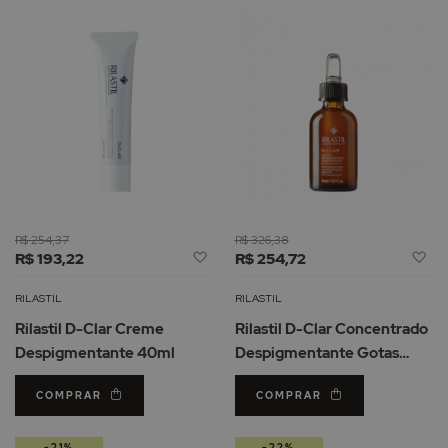
R$ 254,37
R$ 326,38
Adicionar
Ad
R$ 193,22
R$ 254,72
à
à
Lista
Li
RILASTIL
RILASTIL
de
d
Rilastil D-Clar Creme
Rilastil D-Clar Concentrado
Desejos
De
Despigmentante 40ml
Despigmentante Gotas
30ml
COMPRAR
COMPRAR
-21%
-22%