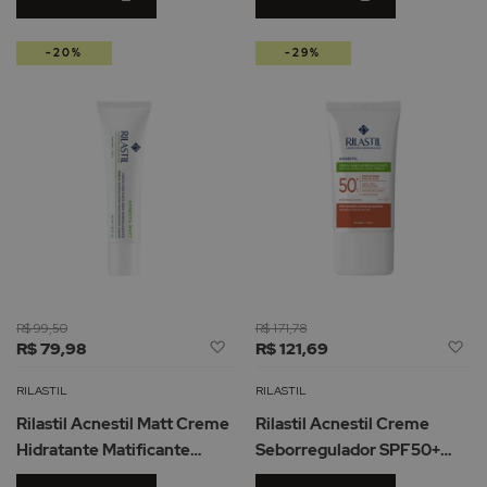
-20%
-29%
R$ 99,50
R$ 171,78
Adicionar
Ad
R$ 79,98
R$ 121,69
à
à
Lista
Li
RILASTIL
RILASTIL
de
d
Rilastil Acnestil Matt Creme
Rilastil Acnestil Creme
Desejos
De
Hidratante Matificante
Seborregulador SPF50+
40ml
40ml