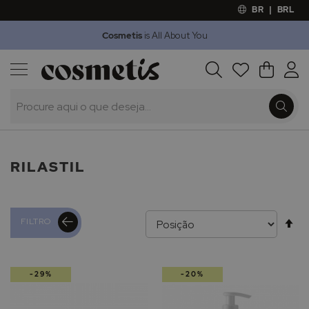
BR
|
BRL
Cosmetis
is All About You
Outlet
Procura
O Meu 
Marcas
Presentes
Minoxicapil
RILASTIL
Al
FILTRO
pa
-29%
-20%
de