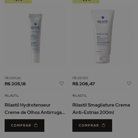
R$ 259,66
R$ 267,50
Adicionar
Ad
R$ 205,18
R$ 208,47
à
à
Lista
Li
RILASTIL
RILASTIL
de
d
Rilastil Hydrotenseur
Rilastil Smagliature Creme
Desejos
De
Creme de Olhos Antirrugas
Anti-Estrias 200ml
15ml
COMPRAR
COMPRAR