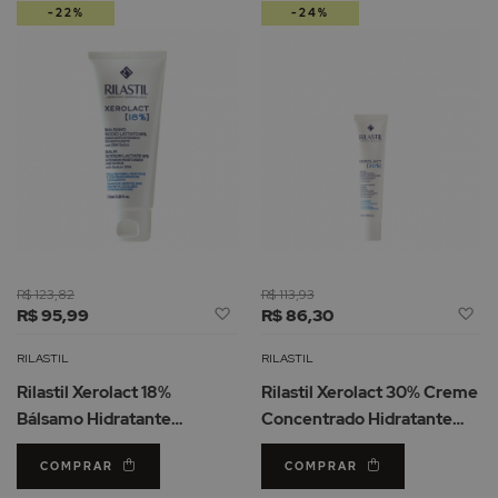
-22%
-24%
R$ 123,82
R$ 113,93
Adicionar
Ad
R$ 95,99
R$ 86,30
à
à
Lista
Li
RILASTIL
RILASTIL
de
d
Rilastil Xerolact 18%
Rilastil Xerolact 30% Creme
Desejos
De
Bálsamo Hidratante
Concentrado Hidratante
Intensivo 100ml
40ml
COMPRAR
COMPRAR