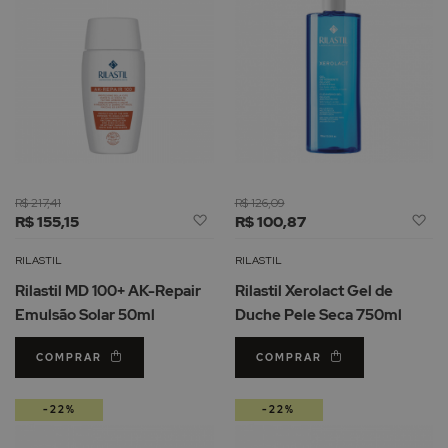
R$ 217,41
R$ 126,09
Adicionar
Ad
R$ 155,15
R$ 100,87
à
à
Lista
Li
RILASTIL
RILASTIL
de
d
Rilastil MD 100+ AK-Repair
Rilastil Xerolact Gel de
Desejos
De
Emulsão Solar 50ml
Duche Pele Seca 750ml
COMPRAR
COMPRAR
-22%
-22%