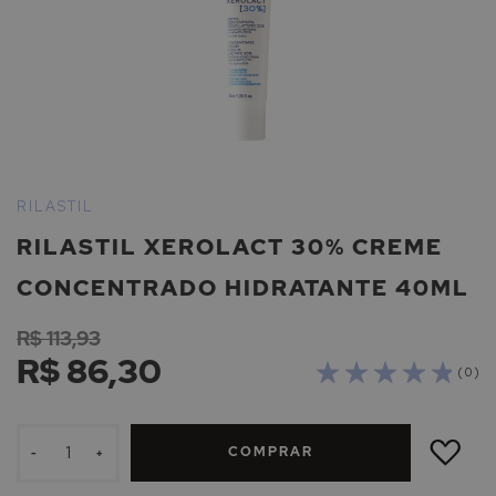
Saltar
para
RILASTIL
o
RILASTIL XEROLACT 30% CREME
início
da
CONCENTRADO HIDRATANTE 40ML
Galeria
de
R$ 113,93
imagens
R$ 86,30
( 0 )
ADICIONAR
À
COMPRAR
LISTA
-
+
DE
DESEJOS