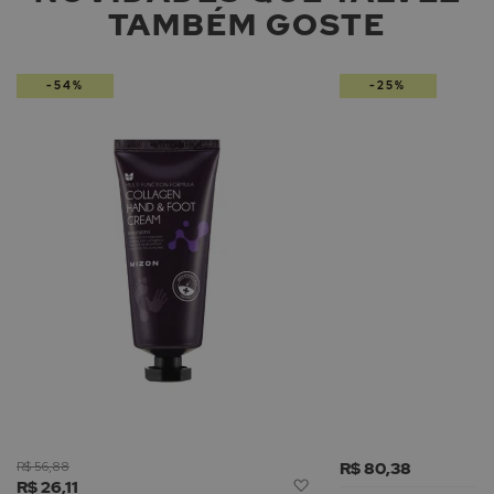
TAMBÉM GOSTE
-54%
-25%
R$ 56,88
R$ 80,38
Adicionar
R$ 26,11