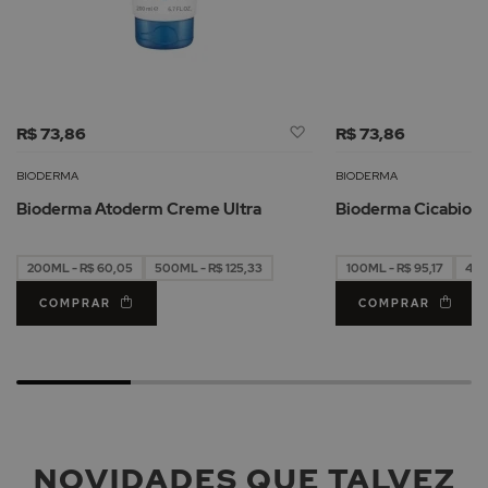
Adicionar
R$ 73,86
R$ 73,86
à
Lista
BIODERMA
BIODERMA
de
Bioderma Atoderm Creme Ultra
Bioderma Cicabio 
Desejos
200ML - R$ 60,05
500ML - R$ 125,33
100ML - R$ 95,17
40M
COMPRAR
COMPRAR
NOVIDADES QUE TALVEZ