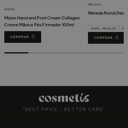
à
WELEDA
Lista
MIZON
Weleda Romã Desod
de
Mizon Hand and Foot Cream Collagen
Desejos
Creme Mãos e Pés Firmador 100ml
50ML - R$ 65,35
2X5
COMPRAR
COMPRAR
"BEST PRICE - BETTER CARE"