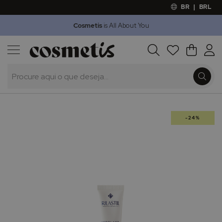
BR
|
BRL
Cosmetis
is All About You
Outlet
Procura
O Meu 
Marcas
Presentes
Minoxicapil
Saltar
-24%
para
o
final
da
Galeria
de
imagens