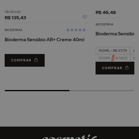
R$ 184,36
R$ 46,48
Adicionar
R$ 135,43
à
BIODERMA
Lista
Avaliação:
BIODERMA
Bioderma Sensibio 
de
100%
Bioderma Sensibio AR+ Creme 40ml
Desejos
100ML - R$ 37,79
250
500ML - R$ 118,12
850
COMPRAR
COMPRAR