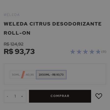
Saltar
para
WELEDA
o
WELEDA CITRUS DESODORIZANTE
início
da
ROLL-ON
Galeria
de
R$ 124,92
imagens
R$ 93,73
( 0 )
50ML - R$ 60,95
2X50ML - R$ 93,73
ADICIONAR
À
COMPRAR
LISTA
-
+
DE
DESEJOS