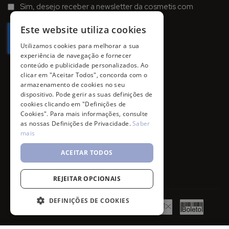
na
Sim, desejo receber a newsletter da cosmetis com
Newsletter:
promoções, campanhas e novidades.
Este website utiliza cookies
Utilizamos cookies para melhorar a sua
experiência de navegação e fornecer
conteúdo e publicidade personalizados. Ao
clicar em "Aceitar Todos", concorda com o
armazenamento de cookies no seu
dispositivo. Pode gerir as suas definições de
cookies clicando em "Definições de
Cookies". Para mais informações, consulte
as nossas Definições de Privacidade.
Saber
mais
ACEITAR TODOS
REJEITAR OPCIONAIS
DEFINIÇÕES DE COOKIES