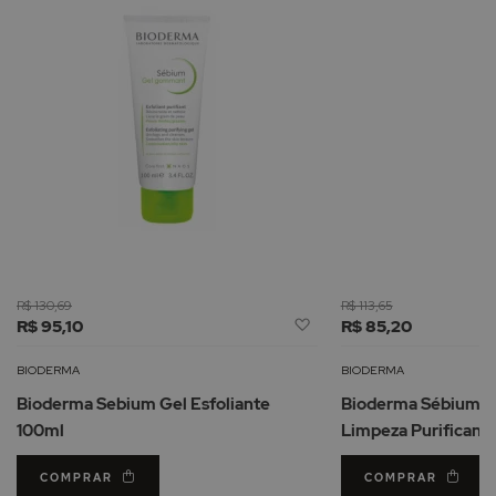
R$ 130,69
R$ 113,65
Adicionar
R$ 95,10
R$ 85,20
à
Lista
BIODERMA
BIODERMA
de
Bioderma Sebium Gel Esfoliante
Bioderma Sébium M
Desejos
100ml
Limpeza Purificant
COMPRAR
COMPRAR