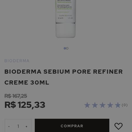
Saltar
para
BIODERMA
o
BIODERMA SEBIUM PORE REFINER
início
da
CREME 30ML
Galeria
de
R$ 167,25
imagens
R$ 125,33
( 0 )
ADICIONAR
À
COMPRAR
LISTA
-
+
DE
DESEJOS