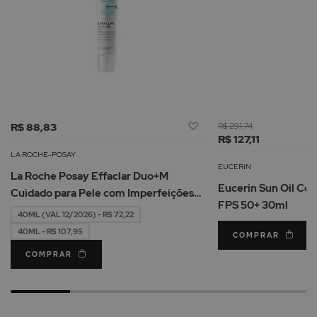
Adicionar
R$ 88,83
R$ 291,74
à
R$ 127,11
Lista
LA ROCHE-POSAY
de
EUCERIN
La Roche Posay Effaclar Duo+M
Desejos
Eucerin Sun Oil Co
Cuidado para Pele com Imperfeições
FPS 50+ 30ml
40ml
40ML (VAL 12/2026) - R$ 72,22
40ML - R$ 107,95
COMPRAR
COMPRAR