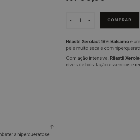
COMPRAR
-
+
Rilastil Xerolact 18% Bálsamo
é um
pele muito seca e com hiperquerato
Com ação intensiva,
Rilastil Xero
níveis de hidratação essenciais e 
mbater a hiperqueratose