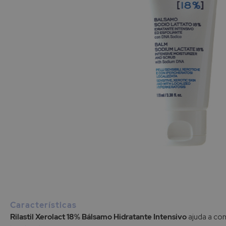
Saltar
para
o
início
Características
da
Rilastil Xerolact 18% Bálsamo Hidratante Intensivo
ajuda a co
Galeria