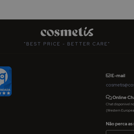
"BEST PRICE - BETTER CARE"
E-mail
cosmetis@cos
Online Ch
Chat disponível nos 
(Western Europe
Não perca as 
Inscreva-