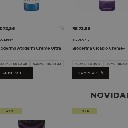
Adicionar
$ 73,86
R$ 73,86
à
Lista
IODERMA
BIODERMA
de
ioderma Atoderm Creme Ultra
Bioderma Cicabio Creme+
Desejos
200ML - R$ 60,05
500ML - R$ 125,33
100ML - R$ 95,17
40ML - R$ 60
COMPRAR
COMPRAR
NOVIDA
-54%
-25%