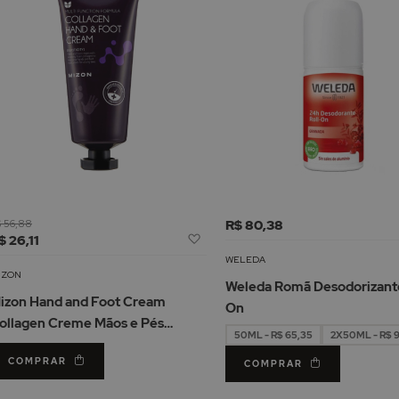
 56,88
R$ 80,38
Adicionar
$ 26,11
à
WELEDA
Lista
IZON
Weleda Romã Desodorizante
de
izon Hand and Foot Cream
On
Desejos
ollagen Creme Mãos e Pés
50ML - R$ 65,35
2X50ML - R$ 
irmador 100ml
COMPRAR
COMPRAR