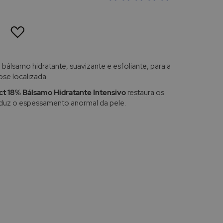
ADICIONAR
À
LISTA
DE
DESEJOS
 bálsamo hidratante, suavizante e esfoliante, para a
se localizada.
lact 18% Bálsamo Hidratante Intensivo
restaura os
reduz o espessamento anormal da pele.