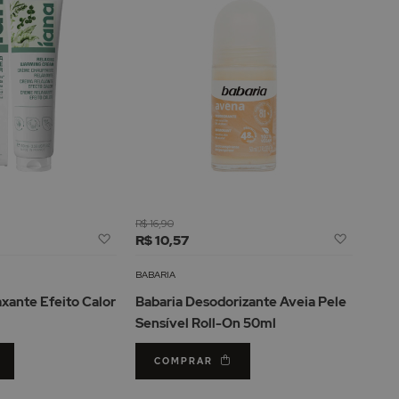
R$ 16,90
Adicionar
Adicion
R$ 10,57
à
à
Lista
Lista
BABARIA
de
de
xante Efeito Calor
Babaria Desodorizante Aveia Pele
Desejos
Desejos
Sensível Roll-On 50ml
COMPRAR