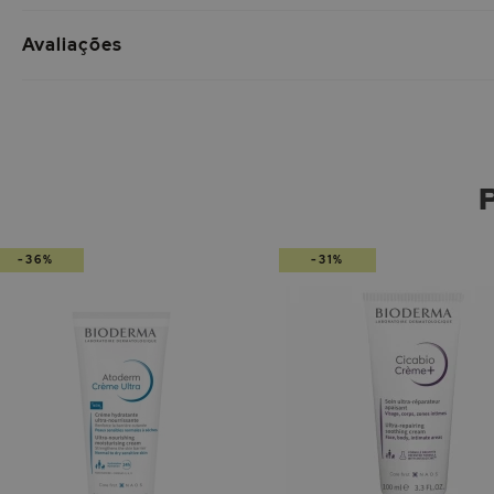
Avaliações
-36%
-31%