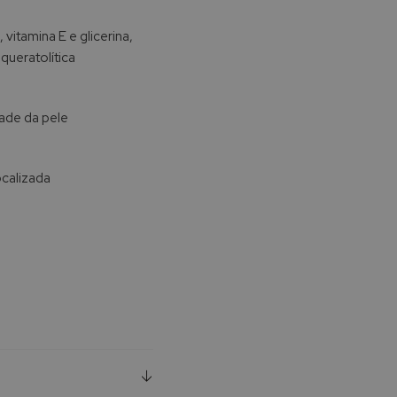
vitamina E e glicerina,
 queratolítica
dade da pele
ocalizada