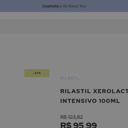
Cosmetis
is All About You
-22%
RILASTIL
RILASTIL XEROLAC
INTENSIVO 100ML
R$ 123,82
R$ 95,99