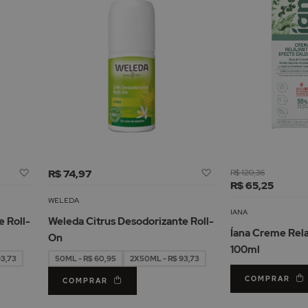
Adicionar
Adicionar
R$ 74,97
R$ 120,36
à
à
R$ 65,25
Lista
Lista
WELEDA
de
de
IANA
 Roll-
Weleda Citrus Desodorizante Roll-
Desejos
Desejos
Íana Creme Rela
On
100ml
93,73
50ML - R$ 60,95
2X50ML - R$ 93,73
COMPRAR
COMPRAR