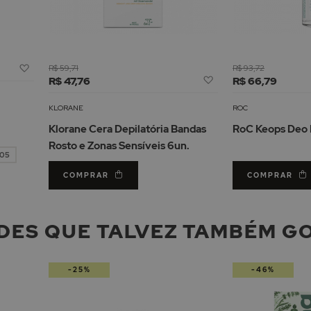
Adicionar
R$ 59,71
R$ 93,72
Adicionar
à
R$ 47,76
R$ 66,79
à
Lista
Lista
de
KLORANE
ROC
de
Desejos
Klorane Cera Depilatória Bandas
RoC Keops Deo 
Desejos
Rosto e Zonas Sensíveis 6un.
,05
COMPRAR
COMPRAR
DES QUE TALVEZ TAMBÉM G
-25%
-46%