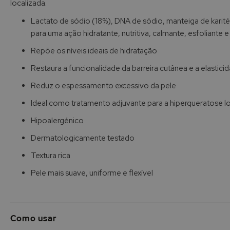
localizada.
de
imagens
Lactato de sódio (18%), DNA de sódio, manteiga de karité, 
para uma ação hidratante, nutritiva, calmante, esfoliante e
Repõe os níveis ideais de hidratação
Restaura a funcionalidade da barreira cutânea e a elastici
Reduz o espessamento excessivo da pele
Ideal como tratamento adjuvante para a hiperqueratose l
Hipoalergénico
Dermatologicamente testado
Textura rica
Pele mais suave, uniforme e flexível
Como usar