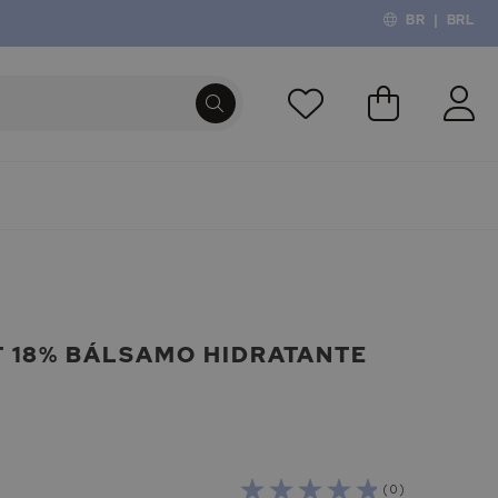
BR
|
BRL
O Meu Carri
PROCURA
T 18% BÁLSAMO HIDRATANTE
( 0 )