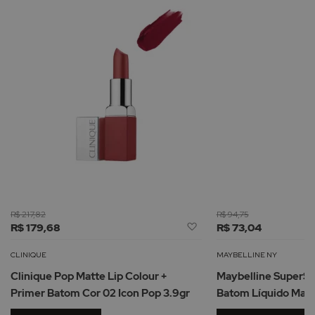
R$ 217,82
R$ 94,75
Adicionar
R$ 179,68
R$ 73,04
à
Lista
CLINIQUE
MAYBELLINE NY
de
Clinique Pop Matte Lip Colour +
Maybelline SuperSt
Desejos
Primer Batom Cor 02 Icon Pop 3.9gr
Batom Líquido Mate