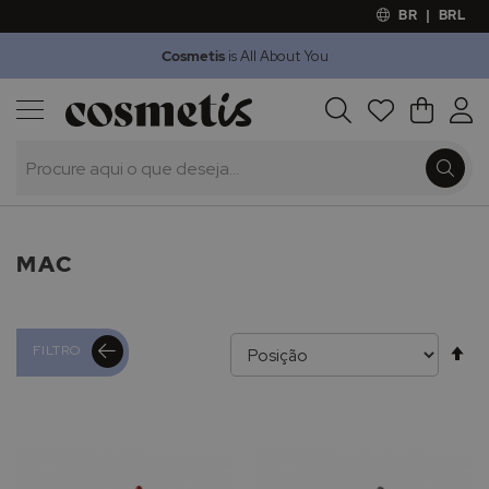
BR
|
BRL
Cosmetis
is All About You
Outlet
Procura
O Meu 
Marcas
Presentes
Minoxicapil
MAC
Al
FILTRO
pa
de