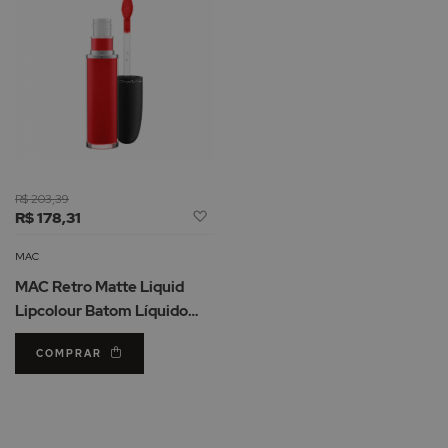
R$ 203,39
Adicionar
R$ 178,31
à
Lista
MAC
de
MAC Retro Matte Liquid
Desejos
Lipcolour Batom Líquido
Fashion Legacy
COMPRAR