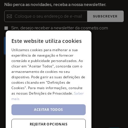
Não perca as novidades, receba a nossa newsletter.
Inscreva-
SUBSCREVER
se
na
Sim, desejo receber a newsletter da cosmetis com
Newsletter:
promoções, campanhas e novidades.
Este website utiliza cookies
Utilizamos cookies para melhorar a sua
experiência de navegação e fornecer
conteúdo e publicidade personalizados. Ao
clicar em "Aceitar Todos", concorda com o
armazenamento de cookies no seu
dispositivo. Pode gerir as suas definições de
cookies clicando em "Definições de
Cookies". Para mais informações, consulte
as nossas Definições de Privacidade.
Saber
mais
ACEITAR TODOS
REJEITAR OPCIONAIS