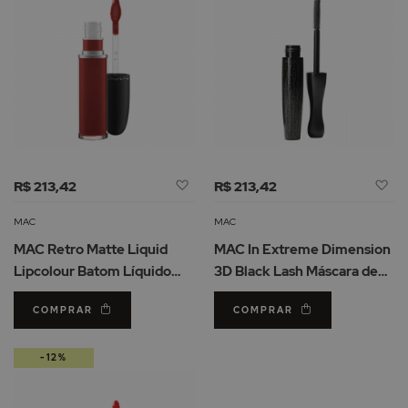
Adicionar
Ad
R$ 213,42
R$ 213,42
à
à
Lista
Li
MAC
MAC
de
d
MAC Retro Matte Liquid
MAC In Extreme Dimension
Desejos
De
Lipcolour Batom Líquido
3D Black Lash Máscara de
Carnivorous
Cílios
COMPRAR
COMPRAR
-12%