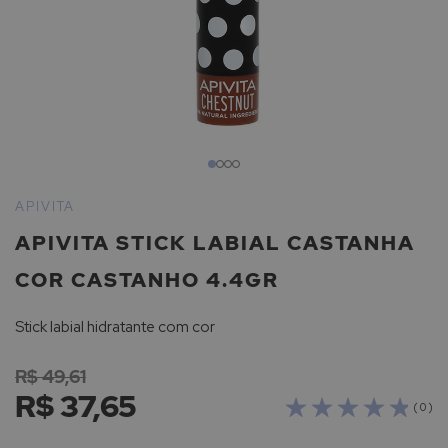
Saltar
para
APIVITA
o
APIVITA STICK LABIAL CASTANHA
início
da
COR CASTANHO 4.4GR
Galeria
de
Stick labial hidratante com cor
imagens
R$ 49,61
R$ 37,65
( 0 )