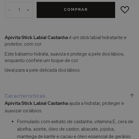
ADICIONAR
À
COMPRAR
LISTA
-
+
DE
DESEJOS
Apivita Stick Labial Castanha
é um stick labial hidratante e
protetor, com cor.
Este bálsamo hidrata, suaviza e protege a pele dos lábios,
enquanto confere um toque de cor.
Ideal para a pele delicada dos lábios.
Características
Apivita Stick Labial Castanha
ajuda a hidratar, proteger e
suavizar os lábios.
Formulado com extrato de castanha, vitamina E, cera de
abelha, azeite, óleo de castor, abacate, jojoba,
manteiga de karité e cacau e óleo essencial de gerânio