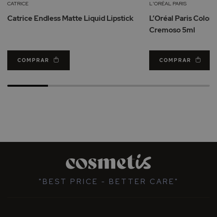
Lista
CATRICE
L'ORÉAL PARIS
de
Catrice Endless Matte Liquid Lipstick
L’Oréal Paris Color
Desejos
Cremoso 5ml
COMPRAR
COMPRAR
"BEST PRICE - BETTER CARE"