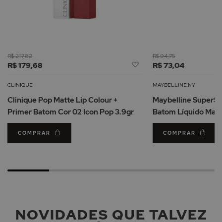
R$ 217,82
R$ 94,75
Adicionar
R$ 179,68
R$ 73,04
à
Lista
CLINIQUE
MAYBELLINE NY
de
Clinique Pop Matte Lip Colour +
Maybelline SuperSt
Desejos
Primer Batom Cor 02 Icon Pop 3.9gr
Batom Líquido Mate
COMPRAR
COMPRAR
NOVIDADES QUE TALVEZ