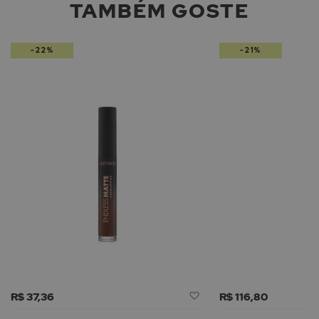
TAMBÉM GOSTE
-22%
-21%
Adicionar
R$ 37,36
R$ 116,80
à