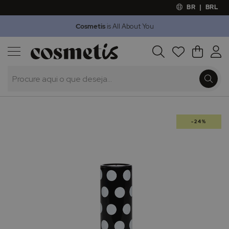
BR
|
BRL
Cosmetis
is All About You
Outlet
Procura
O Meu 
Marcas
Presentes
Minoxicapil
Saltar
-24%
para
o
final
da
Galeria
de
imagens