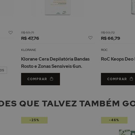
Adicionar
R$ 59,71
R$ 93,72
Adicionar
à
R$ 47,76
R$ 66,79
à
Lista
Lista
de
KLORANE
ROC
de
Desejos
Klorane Cera Depilatória Bandas
RoC Keops Deo 
Desejos
Rosto e Zonas Sensíveis 6un.
,05
COMPRAR
COMPRAR
DES QUE TALVEZ TAMBÉM G
-25%
-46%