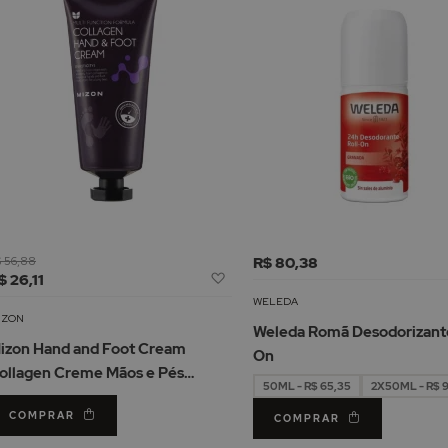
 56,88
R$ 80,38
Adicionar
$ 26,11
à
WELEDA
Lista
IZON
Weleda Romã Desodorizante
de
izon Hand and Foot Cream
On
Desejos
ollagen Creme Mãos e Pés
50ML - R$ 65,35
2X50ML - R$ 
irmador 100ml
COMPRAR
COMPRAR