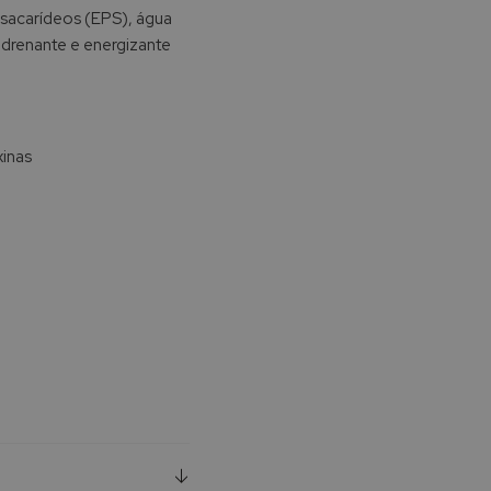
ssacarídeos (EPS), água
, drenante e energizante
xinas