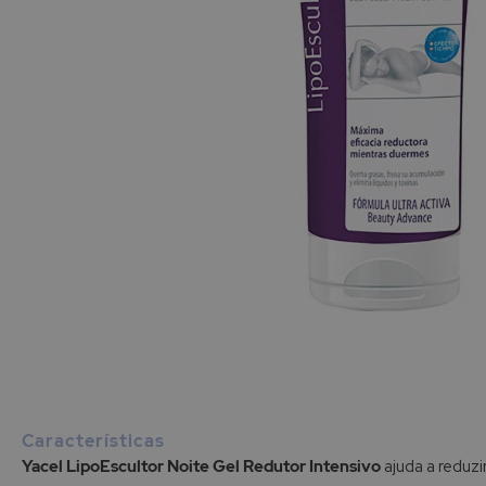
Saltar
para
o
início
Características
da
Yacel LipoEscultor Noite Gel Redutor Intensivo
ajuda a reduzi
Galeria