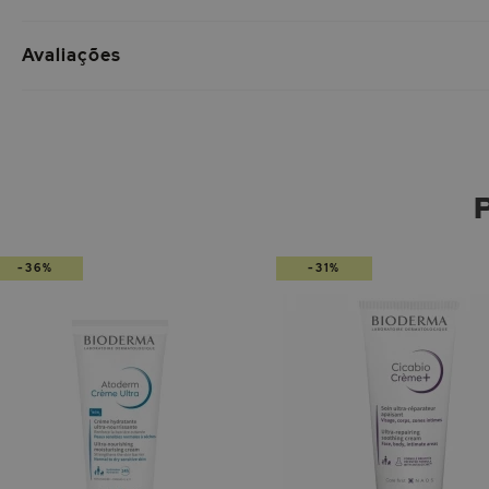
Avaliações
-36%
-31%