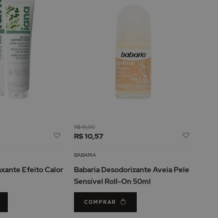
R$ 16,90
Adicionar
Adicion
R$ 10,57
à
à
Lista
Lista
BABARIA
de
de
xante Efeito Calor
Babaria Desodorizante Aveia Pele
Desejos
Desejos
Sensível Roll-On 50ml
COMPRAR