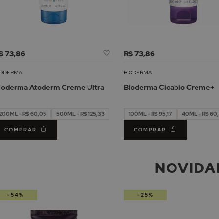
Adicionar
$ 73,86
R$ 73,86
à
Lista
IODERMA
BIODERMA
de
ioderma Atoderm Creme Ultra
Bioderma Cicabio Creme+
Desejos
200ML - R$ 60,05
500ML - R$ 125,33
100ML - R$ 95,17
40ML - R$ 60
COMPRAR
COMPRAR
NOVIDA
-54%
-25%