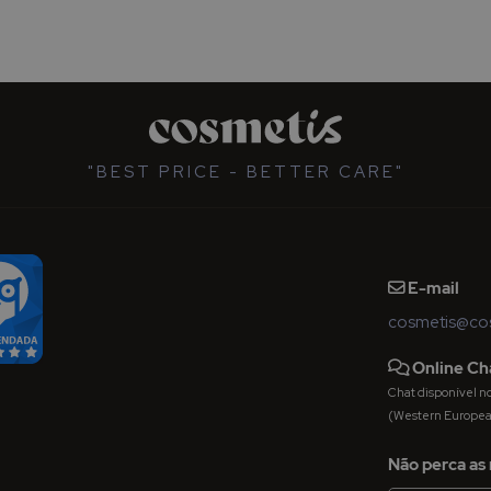
"BEST PRICE - BETTER CARE"
E-mail
cosmetis@cos
Online Ch
Chat disponível nos 
(Western Europe
Não perca as 