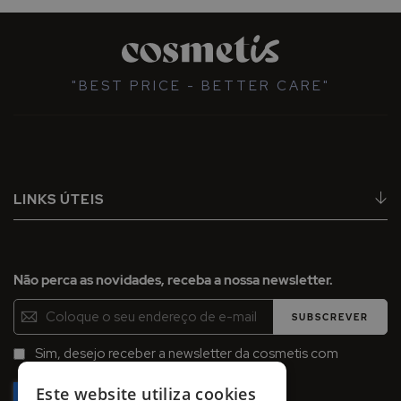
"BEST PRICE - BETTER CARE"
LINKS ÚTEIS
Não perca as novidades, receba a nossa newsletter.
Inscreva-
SUBSCREVER
se
na
Sim, desejo receber a newsletter da cosmetis com
Newsletter:
promoções, campanhas e novidades.
Este website utiliza cookies