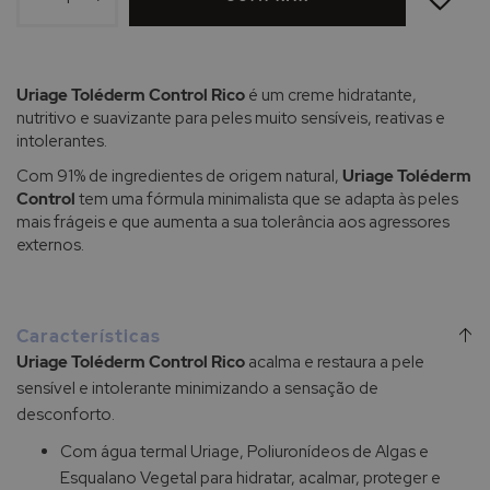
DE
DESEJOS
Uriage Toléderm Control Rico
é um creme hidratante,
nutritivo e suavizante para peles muito sensíveis, reativas e
intolerantes.
Com 91% de ingredientes de origem natural,
Uriage Toléderm
Control
tem uma fórmula minimalista que se adapta às peles
mais frágeis e que aumenta a sua tolerância aos agressores
externos.
Características
Uriage Toléderm Control Rico
acalma e restaura a pele
sensível e intolerante minimizando a sensação de
desconforto.
Com água termal Uriage, Poliuronídeos de Algas e
Esqualano Vegetal para hidratar, acalmar, proteger e