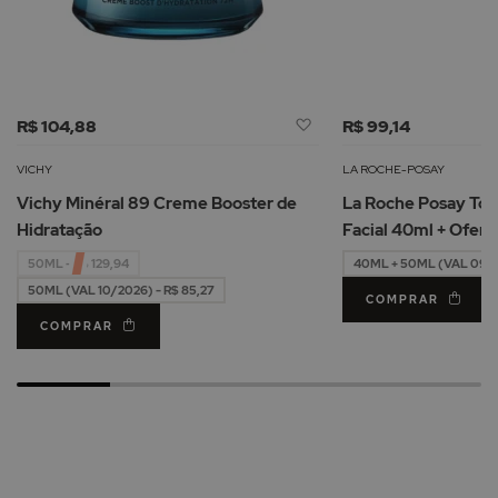
Adicionar
R$ 104,88
R$ 99,14
à
Lista
VICHY
LA ROCHE-POSAY
de
Vichy Minéral 89 Creme Booster de
La Roche Posay Tol
Desejos
Hidratação
Facial 40ml + Oferta Água Micelar
50ml
50ML - R$ 129,94
40ML + 50ML (VAL 09/2
50ML (VAL 10/2026) - R$ 85,27
COMPRAR
COMPRAR