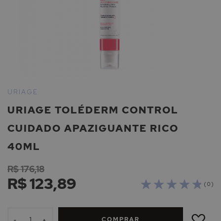
Saltar
para
URIAGE
o
URIAGE TOLÉDERM CONTROL
início
da
CUIDADO APAZIGUANTE RICO
Galeria
de
40ML
imagens
R$ 176,18
R$ 123,89
( 0 )
ADICIONAR
À
COMPRAR
LISTA
-
+