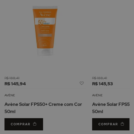
R$ 188,41
R$ 188,41
Adicionar
R$ 145,94
R$ 145,53
à
Lista
AVÈNE
AVÈNE
de
Avène Solar FPS50+ Creme com Cor
Avène Solar FPS50+
Desejos
50ml
50ml
COMPRAR
COMPRAR