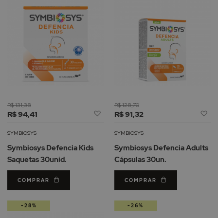
R$ 131,38
R$ 128,70
Adicionar
Ad
R$ 94,41
R$ 91,32
à
à
Lista
Li
SYMBIOSYS
SYMBIOSYS
de
d
Symbiosys Defencia Kids
Symbiosys Defencia Adults
Desejos
De
Saquetas 30unid.
Cápsulas 30un.
COMPRAR
COMPRAR
-28%
-26%