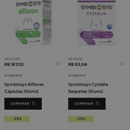
R$ 227,85
R$ 130,69
Adicionar
Ad
R$ 167,52
R$ 93,04
à
à
Lista
Li
SYMBIOSYS
SYMBIOSYS
de
d
Symbiosys Alflorex
Symbiosys Cystalia
Desejos
De
Cápsulas 30unid.
Saquetas 30unid.
COMPRAR
COMPRAR
-28%
-29%