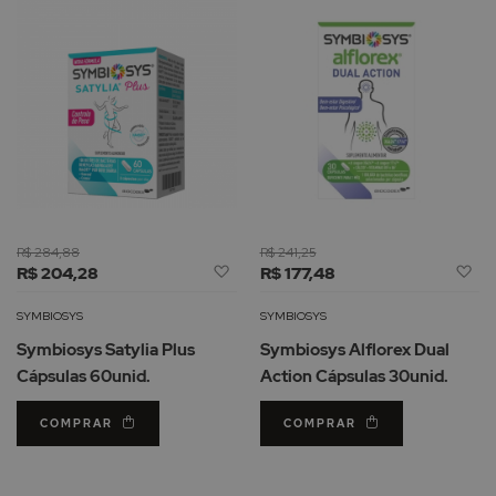
R$ 284,88
R$ 241,25
Adicionar
Ad
R$ 204,28
R$ 177,48
à
à
Lista
Li
SYMBIOSYS
SYMBIOSYS
de
d
Symbiosys Satylia Plus
Symbiosys Alflorex Dual
Desejos
De
Cápsulas 60unid.
Action Cápsulas 30unid.
COMPRAR
COMPRAR