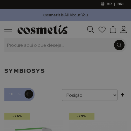
BR
|
BRL
Cosmetis
is All About You
Outlet
Procura
O Meu 
Marcas
Presentes
Minoxicapil
SYMBIOSYS
Al
FILTRO
pa
-26%
-29%
de