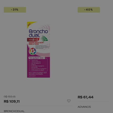
-31%
-40%
R$ 159,15
R$ 61,44
Adicionar
R$ 109,11
à
ADVANCIS
Lista
BRONCHODUAL