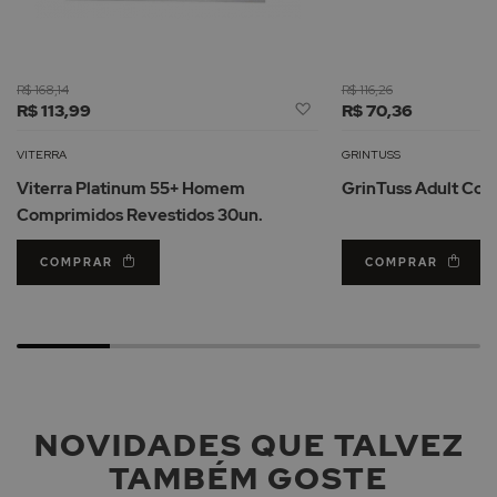
R$ 168,14
R$ 116,26
Adicionar
R$ 113,99
R$ 70,36
à
Lista
VITERRA
GRINTUSS
de
Viterra Platinum 55+ Homem
GrinTuss Adult Com
Desejos
Comprimidos Revestidos 30un.
COMPRAR
COMPRAR
NOVIDADES QUE TALVEZ
TAMBÉM GOSTE