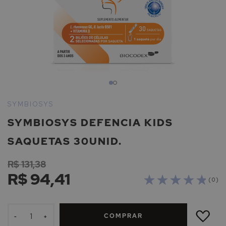
Saltar
para
SYMBIOSYS
o
SYMBIOSYS DEFENCIA KIDS
início
da
SAQUETAS 30UNID.
Galeria
de
R$ 131,38
imagens
R$ 94,41
( 0 )
ADICIONAR
À
COMPRAR
LISTA
-
+
DE
DESEJOS