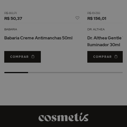
R$ 80,71
R$ 197,10
Adicionar
R$ 50,37
R$ 156,01
à
Lista
BABARIA
DR. ALTHEA
de
Babaria Creme Antimanchas 50ml
Dr. Althea Gentle 
Desejos
Iluminador 30ml
COMPRAR
COMPRAR