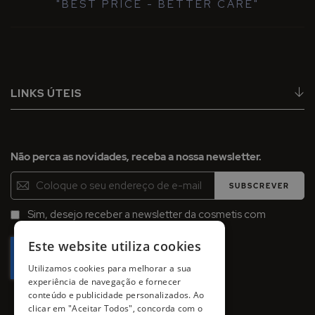
"BEST PRICE - BETTER CARE"
LINKS ÚTEIS
Não perca as novidades, receba a nossa newsletter.
Inscreva-
SUBSCREVER
se
na
Sim, desejo receber a newsletter da cosmetis com
Newsletter:
promoções, campanhas e novidades.
Este website utiliza cookies
Utilizamos cookies para melhorar a sua
experiência de navegação e fornecer
conteúdo e publicidade personalizados. Ao
clicar em "Aceitar Todos", concorda com o