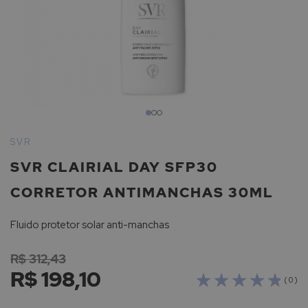
Saltar
para
SVR
o
SVR CLAIRIAL DAY SFP30
início
da
CORRETOR ANTIMANCHAS 30ML
Galeria
de
Fluido protetor solar anti-manchas
imagens
R$ 312,43
R$ 198,10
( 0 )