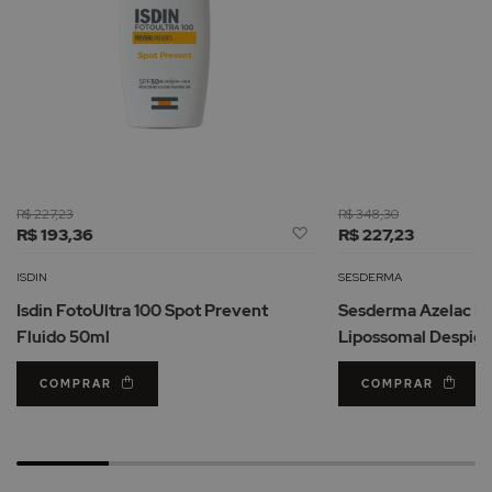
R$ 227,23
R$ 348,30
Adicionar
R$ 193,36
R$ 227,23
à
Lista
ISDIN
SESDERMA
de
Isdin FotoUltra 100 Spot Prevent
Sesderma Azelac R
Desejos
Fluido 50ml
Lipossomal Despig
COMPRAR
COMPRAR