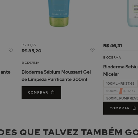
R$ 113,65
R$ 46,31
Adicionar
Adicionar
R$ 85,20
à
à
BIODERMA
Lista
Lista
BIODERMA
Bioderma Sebi
de
de
iante
Bioderma Sébium Moussant Gel
Micelar
Desejos
Desejos
de Limpeza Purificante 200ml
100ML - R$ 37,65
500ML - R$ 117,77
COMPRAR
500ML PUMP REVERS
COMPRAR
DES QUE TALVEZ TAMBÉM G