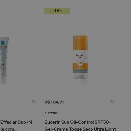
-58%
Adicionar
Adicion
R$ 104,71
à
à
Lista
Lista
EUCERIN
de
de
 Effaclar Duo+M
Eucerin Sun Oil-Control SPF50+
Desejos
Desejos
ele com
Gel-Creme Toque Seco Ultra Light