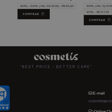
Micelar 50ml
Imperfeições 4
40ML + 50ML (VAL 09/2026) - R$ 80,60
40ML (VAL 12/2026)
40ML - R$ 107,95
COMPRAR
COMPRAR
"BEST PRICE - BETTER CARE"
E-mail
cosmetis@cos
Online Ch