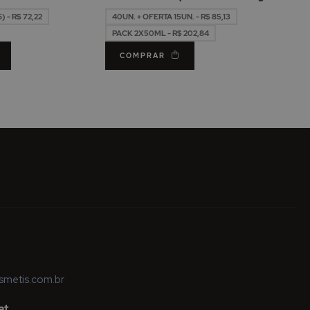
0ml
 - R$ 72,22
40UN. + OFERTA 15UN. - R$ 85,13
PACK 2X50ML - R$ 202,84
COMPRAR
metis.com.br
at