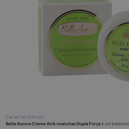
Saltar
para
o
início
Características
da
Bella Aurora Creme Anti-manchas Dupla Força
é um tratamen
Galeria