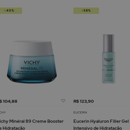
-40%
-58%
Adicionar
$ 104,88
R$ 123,90
à
Lista
ICHY
EUCERIN
de
ichy Minéral 89 Creme Booster
Eucerin Hyaluron Filler Gel
Desejos
e Hidratação
Intensivo de Hidratação