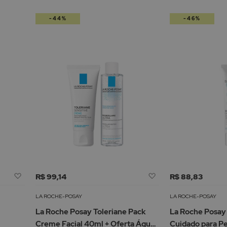
-44%
-46%
Adicionar
Adicionar
R$ 99,14
R$ 88,83
à
à
Lista
Lista
LA ROCHE-POSAY
LA ROCHE-POSAY
de
de
La Roche Posay Toleriane Pack
La Roche Posay
Desejos
Desejos
Creme Facial 40ml + Oferta Água
Cuidado para P