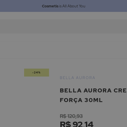
Cosmetis
is All About You
-24%
BELLA AURORA
BELLA AURORA CR
FORÇA 30ML
R$ 120,93
R$ 92,14