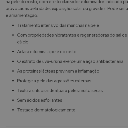
na pele do rosto, com efeito clareador e iluminador. Indicado pa
de
provocadas pela idade, exposição solar ou gravidez. Pode ser 
imagens
e amamentação.
Tratamento intensivo das manchas na pele
Com propriedades hidratantes e regeneradoras do sal de
cálcio
Aclara e ilumina a pele do rosto
O extrato de uva-ursina exerce uma ação antibacteriana
As proteínas lácteas previnem a inflamação
Protege a pele das agressões externas
Textura untuosa ideal para peles muito secas
Sem ácidos esfoliantes
Testado dermatologicamente