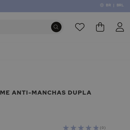
BR
|
BRL
O Meu Carri
PROCURA
EME ANTI-MANCHAS DUPLA
( 0 )