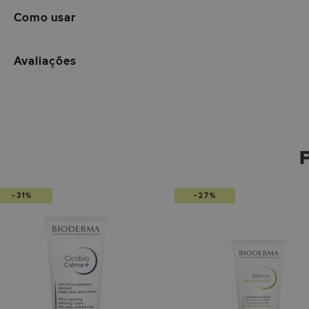
Como usar
Avaliações
-31%
-27%