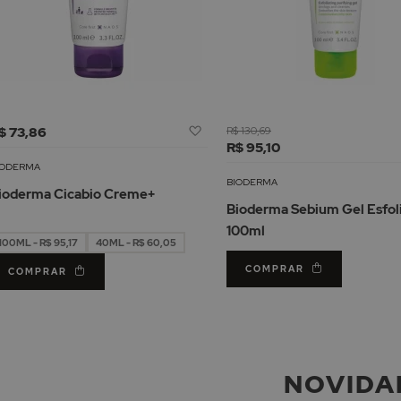
Adicionar
$ 73,86
R$ 130,69
à
R$ 95,10
Lista
IODERMA
de
BIODERMA
ioderma Cicabio Creme+
Desejos
Bioderma Sebium Gel Esfol
100ml
100ML - R$ 95,17
40ML - R$ 60,05
COMPRAR
COMPRAR
NOVIDA