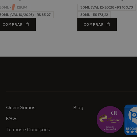
50ML - R$ 129,94
30ML (VAL 12/2026) - R$ 100,73
50ML (VAL 10/2026) - R$ 85,27
30ML - R$ 173,22
COMPRAR
COMPRAR
Quem Somos
Blog
FAQs
Termos e Condições