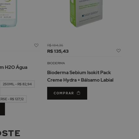
Adicionar
R$ 184,36
Adicion
à
R$ 135,43
à
Lista
Lista
de
BIODERMA
um H2O Água
de
Desejos
Bioderma Sebium Isokit Pack
Desejos
Creme Hydra + Bálsamo Labial
250ML - R$ 82,94
COMPRAR
E - R$ 127,12
OSTE