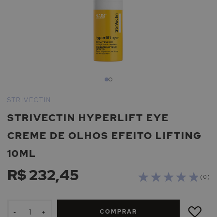
Saltar
para
STRIVECTIN
o
STRIVECTIN HYPERLIFT EYE
início
da
CREME DE OLHOS EFEITO LIFTING
Galeria
de
10ML
imagens
R$ 232,45
( 0 )
ADICIONAR
À
COMPRAR
LISTA
-
+
DE