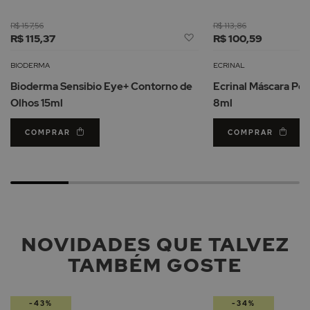
R$ 157,56
R$ 113,86
Adicionar
R$ 115,37
R$ 100,59
à
Lista
BIODERMA
ECRINAL
de
Bioderma Sensibio Eye+ Contorno de
Ecrinal Máscara Pes
Desejos
Olhos 15ml
8ml
COMPRAR
COMPRAR
NOVIDADES QUE TALVEZ
TAMBÉM GOSTE
-43%
-34%