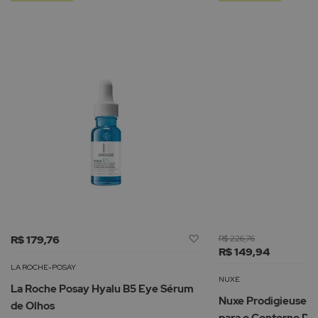
Adicionar
R$ 179,76
R$ 226,76
à
R$ 149,94
Lista
LA ROCHE-POSAY
de
NUXE
La Roche Posay Hyalu B5 Eye Sérum
Desejos
Nuxe Prodigieuse Hy
de Olhos
para o Contorno Do