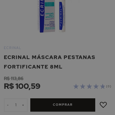
Saltar
para
ECRINAL
o
ECRINAL MÁSCARA PESTANAS
início
da
FORTIFICANTE 8ML
Galeria
de
R$ 113,86
imagens
R$ 100,59
( 0 )
ADICIONAR
À
COMPRAR
LISTA
-
+
DE
DESEJOS