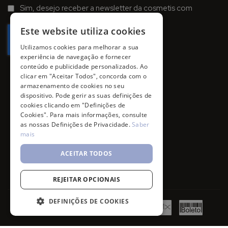
na
Sim, desejo receber a newsletter da cosmetis com
Newsletter:
promoções, campanhas e novidades.
Este website utiliza cookies
Utilizamos cookies para melhorar a sua
experiência de navegação e fornecer
conteúdo e publicidade personalizados. Ao
clicar em "Aceitar Todos", concorda com o
armazenamento de cookies no seu
dispositivo. Pode gerir as suas definições de
cookies clicando em "Definições de
Cookies". Para mais informações, consulte
as nossas Definições de Privacidade.
Saber
mais
ACEITAR TODOS
REJEITAR OPCIONAIS
DEFINIÇÕES DE COOKIES