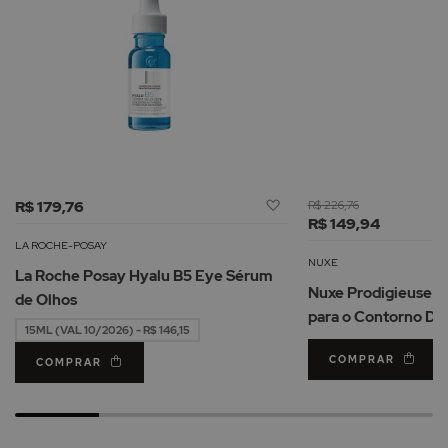
Adicionar
R$ 179,76
R$ 226,76
à
R$ 149,94
Lista
LA ROCHE-POSAY
de
NUXE
La Roche Posay Hyalu B5 Eye Sérum
Desejos
Nuxe Prodigieuse Hy
de Olhos
para o Contorno Do
15ML (VAL 10/2026) - R$ 146,15
COMPRAR
COMPRAR