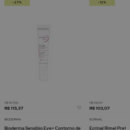
-27%
-12%
R$ 157,56
R$ 116,67
Adicionar
R$ 115,37
R$ 103,07
à
Lista
BIODERMA
ECRINAL
de
Bioderma Sensibio Eye+ Contorno de
Ecrinal Rímel Preto