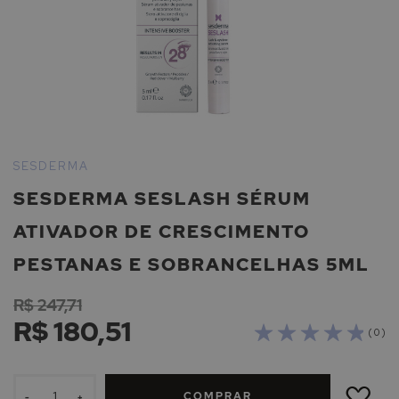
Saltar
para
SESDERMA
o
SESDERMA SESLASH SÉRUM
início
da
ATIVADOR DE CRESCIMENTO
Galeria
de
PESTANAS E SOBRANCELHAS 5ML
imagens
R$ 247,71
R$ 180,51
( 0 )
ADICIONAR
À
COMPRAR
LISTA
-
+