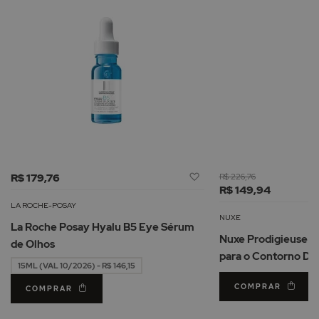
Adicionar
R$ 179,76
R$ 226,76
à
R$ 149,94
Lista
LA ROCHE-POSAY
de
NUXE
La Roche Posay Hyalu B5 Eye Sérum
Desejos
Nuxe Prodigieuse Hy
de Olhos
para o Contorno Do
15ML (VAL 10/2026) - R$ 146,15
COMPRAR
COMPRAR