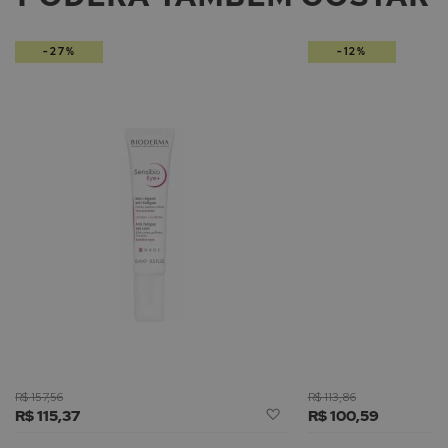
-27%
-12%
R$ 157,56
R$ 113,86
Adicionar
R$ 115,37
R$ 100,59
à