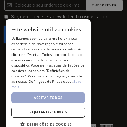
Inscreva-
SUBSCREVER
se
na
Sim, desejo receber a newsletter da cosmetis com
Newsletter:
promoções, campanhas e novidades.
Este website utiliza cookies
Utilizamos cookies para melhorar a sua
experiência de navegação e fornecer
conteúdo e publicidade personalizados. Ao
clicar em "Aceitar Todos", concorda com o
armazenamento de cookies no seu
dispositivo. Pode gerir as suas definições de
cookies clicando em "Definições de
Cookies". Para mais informações, consulte
as nossas Definições de Privacidade.
Saber
mais
ACEITAR TODOS
REJEITAR OPCIONAIS
DEFINIÇÕES DE COOKIES