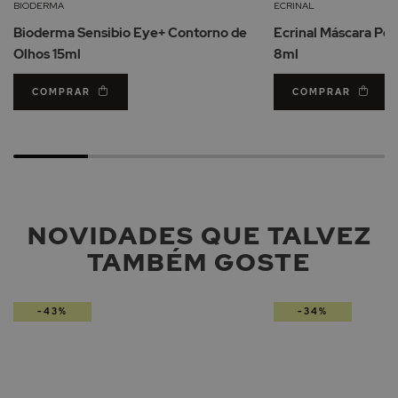
Lista
BIODERMA
ECRINAL
de
Bioderma Sensibio Eye+ Contorno de
Ecrinal Máscara Pes
Desejos
Olhos 15ml
8ml
COMPRAR
COMPRAR
NOVIDADES QUE TALVEZ
TAMBÉM GOSTE
-43%
-34%