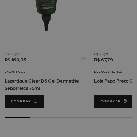
R$ 267,92
R$ 107,08
Adicionar
R$ 168,35
R$ 67,79
à
Lista
LAZARTIGUE
LOLA COSMETICS
de
Lazartigue Clear DS Gel Dermatite
Lola Papo Preto Co
Desejos
Seborreica 75ml
COMPRAR
COMPRAR