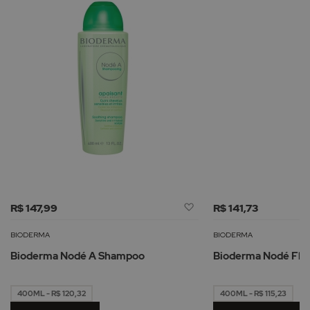
Adicionar
R$ 147,99
R$ 141,73
à
Lista
BIODERMA
BIODERMA
de
Bioderma Nodé A Shampoo
Bioderma Nodé Flu
Desejos
400ML - R$ 120,32
400ML - R$ 115,23