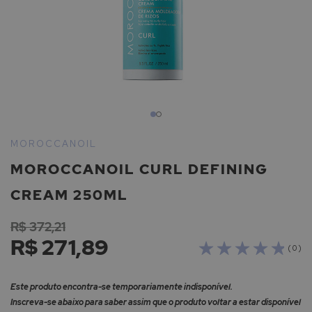
Saltar
para
MOROCCANOIL
o
MOROCCANOIL CURL DEFINING
início
da
CREAM 250ML
Galeria
de
R$ 372,21
imagens
R$ 271,89
( 0 )
Este produto encontra-se temporariamente indisponível.
Inscreva-se abaixo para saber assim que o produto voltar a estar disponível