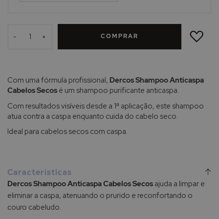
ADICIONAR
À
COMPRAR
LISTA
-
+
DE
DESEJOS
Com uma fórmula profissional,
Dercos Shampoo Anticaspa
Cabelos Secos
é um shampoo purificante anticaspa.
Com resultados visíveis desde a 1ª aplicação, este shampoo
atua contra a caspa enquanto cuida do cabelo seco.
Ideal para cabelos secos com caspa.
Características
Dercos Shampoo Anticaspa Cabelos Secos
ajuda a limpar e
eliminar a caspa, atenuando o prurido e reconfortando o
couro cabeludo.