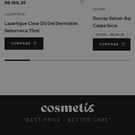
Adicionar
R$ 168,35
à
DUCRAY
Lista
LAZARTIGUE
Ducray Kelual-Squ
de
Lazartigue Clear DS Gel Dermatite
Caspa Seca
Desejos
Seborreica 75ml
200ML - R$ 99,29
40
COMPRAR
COMPRAR
"BEST PRICE - BETTER CARE"