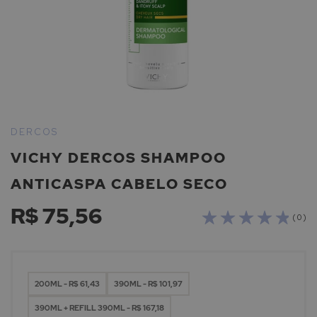
Saltar
para
DERCOS
o
VICHY DERCOS SHAMPOO
início
da
ANTICASPA CABELO SECO
Galeria
de
R$ 75,56
imagens
( 0 )
200ML - R$ 61,43
390ML - R$ 101,97
390ML + REFILL 390ML - R$ 167,18