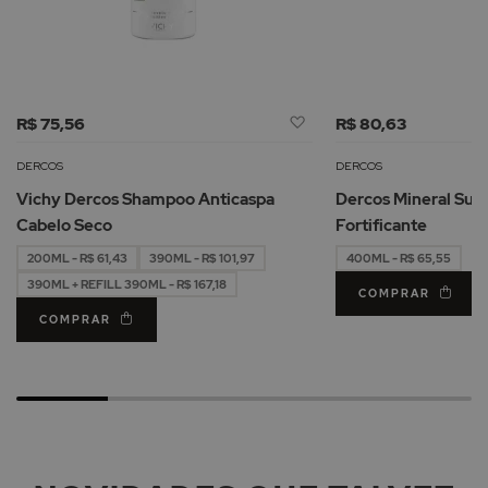
Adicionar
R$ 75,56
R$ 80,63
à
Lista
DERCOS
DERCOS
de
Vichy Dercos Shampoo Anticaspa
Dercos Mineral Su
Desejos
Cabelo Seco
Fortificante
200ML - R$ 61,43
390ML - R$ 101,97
400ML - R$ 65,55
390ML + REFILL 390ML - R$ 167,18
COMPRAR
COMPRAR