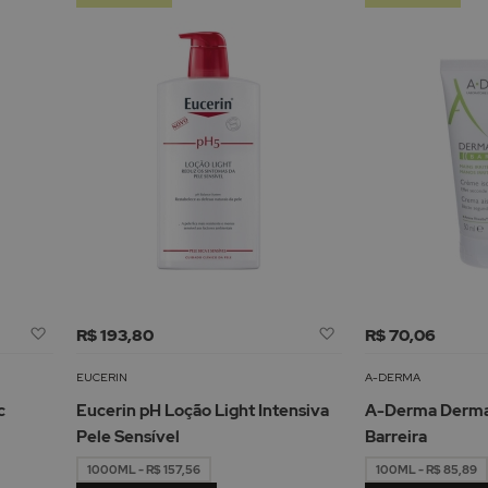
Adicionar
Adicionar
R$ 193,80
R$ 70,06
à
à
Lista
Lista
EUCERIN
A-DERMA
de
de
c
Eucerin pH Loção Light Intensiva
A-Derma Derma
Desejos
Desejos
Pele Sensível
Barreira
1000ML - R$ 157,56
100ML - R$ 85,89