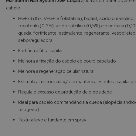
Martiderm Hair System 3GF Loção
ajuda a combater os difere
Galeria
cabelo.
de
imagens
HGFx3 (IGF, VEGF e folistatina), biotinil, ácido oleanólico,
tocoferilo (0,3%), ácido salicílico (0,5%) e piridoxina (0,1
queda, fortificante, estimulante, regenerante, vasodilatado
seborreguladora
Fortifica a fibra capilar
Melhora a fixação do cabelo ao couro cabeludo
Melhora a regeneração celular natural
Estimula a microcirculação e mantém a estrutura capilar at
Regula o excesso de produção de oleosidade
Ideal para cabelo com tendência a queda (alopécia andro
telógeno).
Textura leve e fundente em spray