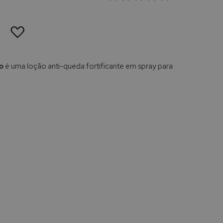
ADICIONAR
À
LISTA
DE
DESEJOS
o
é uma loção anti-queda fortificante em spray para