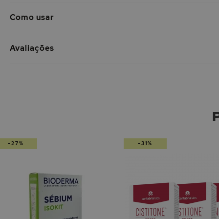
Como usar
Avaliações
-27%
-31%