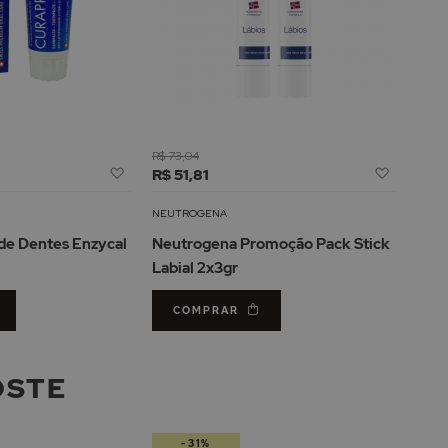
R$ 73,04
Adicionar
Adicion
R$ 51,81
à
à
Lista
Lista
NEUTROGENA
de
de
de Dentes Enzycal
Neutrogena Promoção Pack Stick
Desejos
Desejos
Labial 2x3gr
COMPRAR
OSTE
-31%