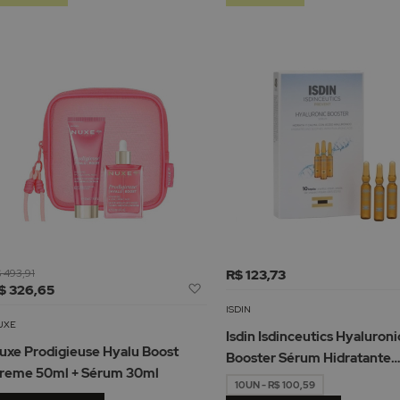
 493,91
R$ 123,73
Adicionar
$ 326,65
à
ISDIN
Lista
UXE
Isdin Isdinceutics Hyaluroni
de
uxe Prodigieuse Hyalu Boost
Booster Sérum Hidratante
Desejos
reme 50ml + Sérum 30ml
Ampolas
10UN - R$ 100,59