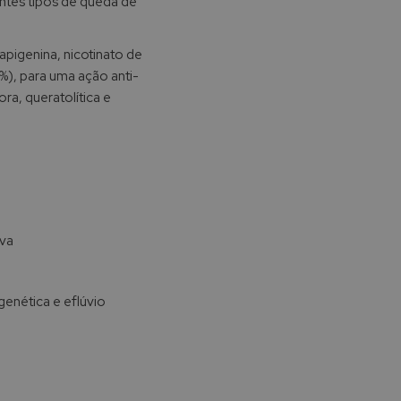
ntes tipos de queda de
 apigenina, nicotinato de
0%), para uma ação anti-
ra, queratolítica e
iva
genética e eflúvio