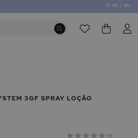
BR
|
BRL
O Meu Carri
PROCURA
YSTEM 3GF SPRAY LOÇÃO
( 0 )