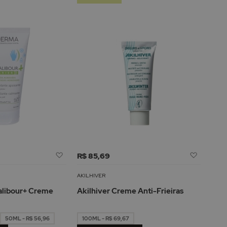
Adicionar
Adicion
R$ 85,69
à
à
Lista
Lista
AKILHIVER
de
de
libour+ Creme
Akilhiver Creme Anti-Frieiras
Desejos
Desejos
50ML - R$ 56,96
100ML - R$ 69,67