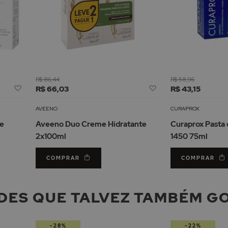
R$ 86,44
R$ 58,96
Adicionar
Adicionar
R$ 66,03
R$ 43,15
à
à
Lista
Lista
AVEENO
CURAPROX
de
de
te
Aveeno Duo Creme Hidratante
Curaprox Pasta 
Desejos
Desejos
2x100ml
1450 75ml
COMPRAR
COMPRAR
DES QUE TALVEZ TAMBÉM G
-28%
-22%