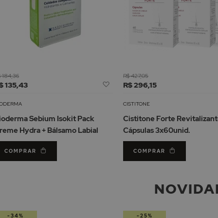
 184,36
R$ 427,05
Adicionar
$ 135,43
R$ 296,15
à
Lista
IODERMA
CISTITONE
de
ioderma Sebium Isokit Pack
Cistitone Forte Revitalizan
Desejos
reme Hydra + Bálsamo Labial
Cápsulas 3x60unid.
COMPRAR
COMPRAR
NOVIDA
-34%
-25%