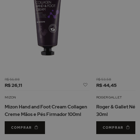
R$ 56,88
R$ 53,58
Adicionar
R$ 26,11
R$ 44,45
à
Lista
MIZON
ROGER GALLET
de
Mizon Hand and Foot Cream Collagen
Roger & Gallet Nér
Desejos
Creme Mãos e Pés Firmador 100ml
30ml
COMPRAR
COMPRAR