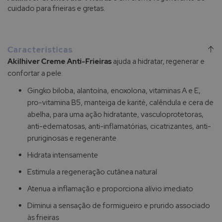
cuidado para frieiras e gretas.
Características
Akilhiver Creme Anti-Frieiras
ajuda a hidratar, regenerar e
confortar a pele.
Gingko biloba, alantoína, enoxolona, vitaminas A e E,
pro-vitamina B5, manteiga de karité, calêndula e cera de
abelha, para uma ação hidratante, vasculoprotetoras,
anti-edematosas, anti-inflamatórias, cicatrizantes, anti-
pruriginosas e regenerante
Hidrata intensamente
Estimula a regeneração cutânea natural
Atenua a inflamação e proporciona alívio imediato
Diminui a sensação de formigueiro e prurido associado
às frieiras