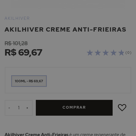
Saltar
para
AKILHIVER
o
AKILHIVER CREME ANTI-FRIEIRAS
início
da
R$ 101,28
Galeria
R$ 69,67
de
( 0 )
imagens
100ML - R$ 69,67
ADICIONAR
À
COMPRAR
LISTA
-
+
DE
DESEJOS
Akilhiver Creme Anti-Frieiras
é um creme regenerante de