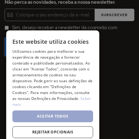
Não perca as novidades, receba a nossa newsletter.
Inscreva-
SUBSCREVER
se
na
Sim, desejo receber a newsletter da cosmetis com
Newsletter:
promoções, campanhas e novidades.
Este website utiliza cookies
Utilizamos cookies para melhorar a sua
experiência de navegação e fornecer
conteúdo e publicidade personalizados. Ao
clicar em "Aceitar Todos", concorda com o
armazenamento de cookies no seu
dispositivo. Pode gerir as suas definições de
cookies clicando em "Definições de
Cookies". Para mais informações, consulte
as nossas Definições de Privacidade.
Saber
mais
ACEITAR TODOS
REJEITAR OPCIONAIS