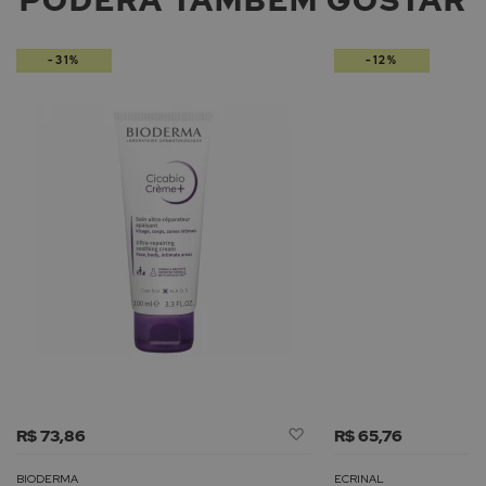
-31%
-12%
Adicionar
R$ 73,86
R$ 65,76
à
Lista
BIODERMA
ECRINAL