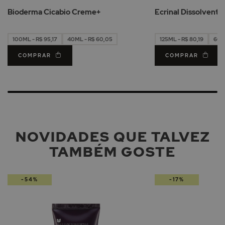
de
Bioderma Cicabio Creme+
Ecrinal Dissolvente
Desejos
100ML - R$ 95,17
40ML - R$ 60,05
125ML - R$ 80,19
60M
COMPRAR
COMPRAR
NOVIDADES QUE TALVEZ
TAMBÉM GOSTE
-54%
-17%