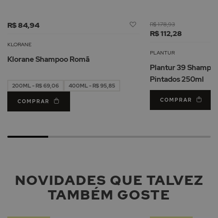
Adicionar
R$ 84,94
R$ 178,93
à
R$ 112,28
Lista
KLORANE
de
PLANTUR
Klorane Shampoo Romã
Desejos
Plantur 39 Shampoo
Pintados 250ml
200ML - R$ 69,06
400ML - R$ 95,85
COMPRAR
COMPRAR
NOVIDADES QUE TALVEZ
TAMBÉM GOSTE