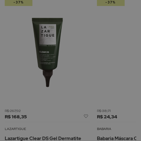
-37%
-37%
R$ 267,92
R$ 38,71
Adicionar
R$ 168,35
R$ 24,34
à
Lista
LAZARTIGUE
BABARIA
de
Lazartigue Clear DS Gel Dermatite
Babaria Máscara Cap
Desejos