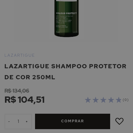
Saltar
para
LAZARTIGUE
o
LAZARTIGUE SHAMPOO PROTETOR
início
da
DE COR 250ML
Galeria
de
R$ 134,06
imagens
R$ 104,51
( 0 )
ADICIONAR
À
COMPRAR
LISTA
-
+
DE
DESEJOS