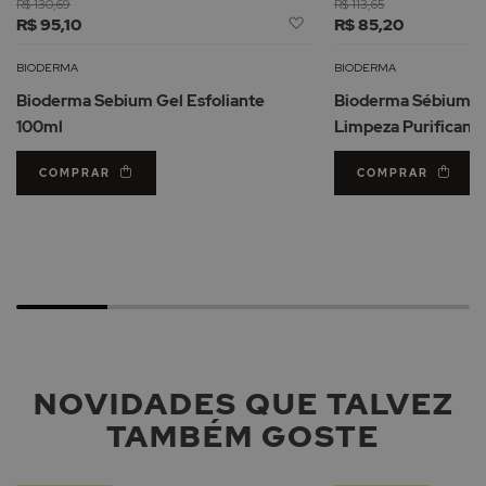
R$ 130,69
R$ 113,65
Adicionar
R$ 95,10
R$ 85,20
à
Lista
BIODERMA
BIODERMA
de
Bioderma Sebium Gel Esfoliante
Bioderma Sébium M
Desejos
100ml
Limpeza Purificant
COMPRAR
COMPRAR
NOVIDADES QUE TALVEZ
TAMBÉM GOSTE