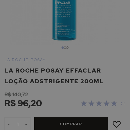
Saltar
para
LA ROCHE-POSAY
o
LA ROCHE POSAY EFFACLAR
início
da
LOÇÃO ADSTRIGENTE 200ML
Galeria
de
R$ 140,72
imagens
R$ 96,20
Avaliação:
( 1 )
100
100
% of
ADICIONAR
À
COMPRAR
LISTA
-
+
DE
DESEJOS