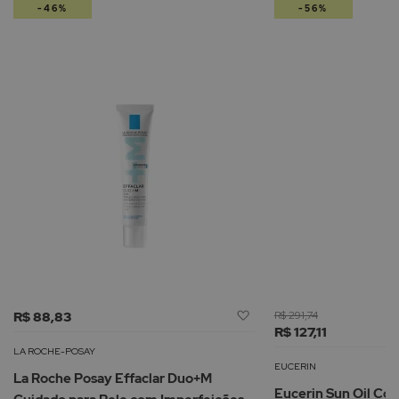
-46%
-56%
Adicionar
R$ 88,83
R$ 291,74
à
R$ 127,11
Lista
LA ROCHE-POSAY
de
EUCERIN
La Roche Posay Effaclar Duo+M
Desejos
Eucerin Sun Oil Co