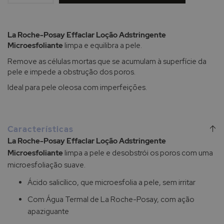
La Roche-Posay Effaclar Loção Adstringente
Microesfoliante
limpa e equilibra a pele.
Remove as células mortas que se acumulam à superfície da
pele e impede a obstrução dos poros.
Ideal para pele oleosa com imperfeições.
Características
La Roche-Posay Effaclar Loção Adstringente
Microesfoliante
limpa a pele e desobstrói os poros com uma
microesfoliação suave.
Ácido salicílico, que microesfolia a pele, sem irritar
Com Água Termal de La Roche-Posay, com ação
apaziguante