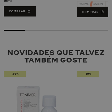
15ml
250ML - R$ 53,39
50
COMPRAR
COMPRAR
NOVIDADES QUE TALVEZ
TAMBÉM GOSTE
-26%
-19%