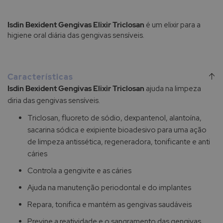
Isdin Bexident Gengivas Elixir Triclosan
é um elixir para a
higiene oral diária das gengivas sensíveis.
Características
Isdin Bexident Gengivas Elixir Triclosan
ajuda na limpeza
diria das gengivas sensíveis.
Triclosan, fluoreto de sódio, dexpantenol, alantoína,
sacarina sódica e exipiente bioadesivo para uma ação
de limpeza antissética, regeneradora, tonificante e anti
cáries
Controla a gengivite e as cáries
Ajuda na manutenção periodontal e do implantes
Repara, tonifica e mantém as gengivas saudáveis
Previne a reatividade e o sangramento das gengivas