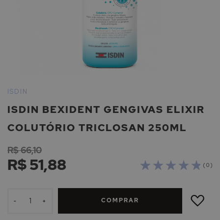
Saltar
para
ISDIN
o
ISDIN BEXIDENT GENGIVAS ELIXIR
início
da
COLUTÓRIO TRICLOSAN 250ML
Galeria
de
R$ 66,10
imagens
R$ 51,88
( 0 )
ADICIONAR
À
COMPRAR
LISTA
-
+
DE
DESEJOS