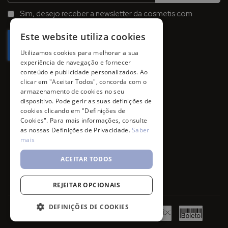
na
Sim, desejo receber a newsletter da cosmetis com
Newsletter:
promoções, campanhas e novidades.
Este website utiliza cookies
Utilizamos cookies para melhorar a sua
experiência de navegação e fornecer
conteúdo e publicidade personalizados. Ao
clicar em "Aceitar Todos", concorda com o
armazenamento de cookies no seu
dispositivo. Pode gerir as suas definições de
cookies clicando em "Definições de
Cookies". Para mais informações, consulte
as nossas Definições de Privacidade.
Saber
mais
ACEITAR TODOS
REJEITAR OPCIONAIS
DEFINIÇÕES DE COOKIES