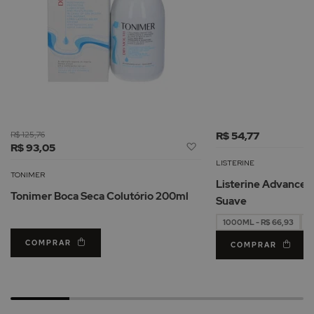
R$ 125,76
R$ 54,77
Adicionar
R$ 93,05
à
LISTERINE
Lista
TONIMER
Listerine Advanced 
de
Tonimer Boca Seca Colutório 200ml
Suave
Desejos
1000ML - R$ 66,93
5
COMPRAR
COMPRAR