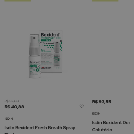
R$ 52,08
R$ 93,55
Adicionar
R$ 40,88
à
ISDIN
Lista
ISDIN
Isdin Bexident Dente
de
Isdin Bexident Fresh Breath Spray
Colutório
Desejos