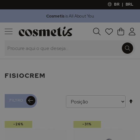
BR
|
BRL
Cosmetis
is All About You
Outlet
Procura
O Meu 
Marcas
Presentes
Minoxicapil
FISIOCREM
Al
FILTRO
pa
-26%
-31%
de