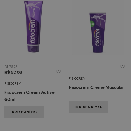
Ad
R$ 76,75
Adicionar
R$ 57,03
à
à
Li
FISIOCREM
Lista
d
FISIOCREM
Fisiocrem Creme Muscular
de
De
Fisiocrem Cream Active
Desejos
60ml
INDISPONÍVEL
INDISPONÍVEL