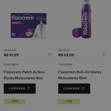
R$ 124,09
R$ 76,75
Adicionar
Ad
R$ 91,59
R$ 53,05
à
à
Lista
Li
FISIOCREM
FISIOCREM
de
d
Fisiocrem Patch Active
Fisiocrem Roll-On Dores
Desejos
De
Dores Musculares 4un.
Musculares 15ml
COMPRAR
COMPRAR
-27%
-17%