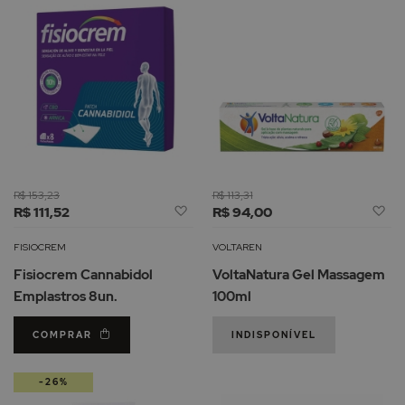
R$ 153,23
R$ 113,31
Adicionar
Ad
R$ 111,52
R$ 94,00
à
à
Lista
Li
FISIOCREM
VOLTAREN
de
d
Fisiocrem Cannabidol
VoltaNatura Gel Massagem
Desejos
De
Emplastros 8un.
100ml
COMPRAR
INDISPONÍVEL
-26%