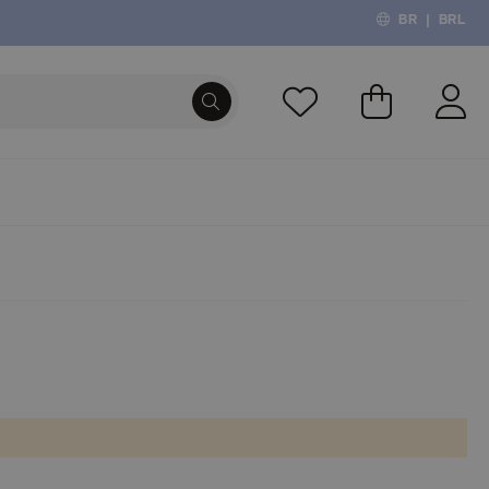
BR
|
BRL
O Meu Carri
PROCURA