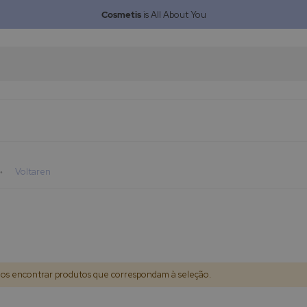
Cosmetis
is All About You
Voltaren
s encontrar produtos que correspondam à seleção.