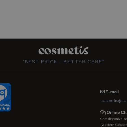
"BEST PRICE - BETTER CARE"
E-mail
cosmetis@cos
Online Ch
Chat disponível nos 
(Western Europe