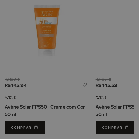
R$ 188,41
R$ 188,41
Adicionar
R$ 145,94
R$ 145,53
à
Lista
AVÈNE
AVÈNE
de
Avène Solar FPS50+ Creme com Cor
Avène Solar FPS50+
Desejos
50ml
50ml
COMPRAR
COMPRAR