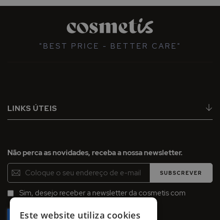
"BEST PRICE - BETTER CARE"
LINKS ÚTEIS
Não perca as novidades, receba a nossa newsletter.
Inscreva-
SUBSCREVER
se
na
Sim, desejo receber a newsletter da cosmetis com
Newsletter:
promoções, campanhas e novidades.
Este website utiliza cookies