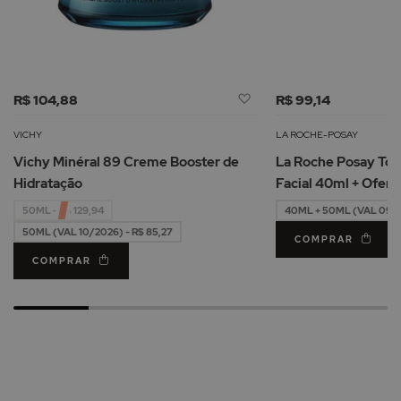
Adicionar
R$ 104,88
R$ 99,14
à
Lista
VICHY
LA ROCHE-POSAY
de
Vichy Minéral 89 Creme Booster de
La Roche Posay Tol
Desejos
Hidratação
Facial 40ml + Oferta Água Micelar
50ml
50ML - R$ 129,94
40ML + 50ML (VAL 09/2
50ML (VAL 10/2026) - R$ 85,27
COMPRAR
COMPRAR