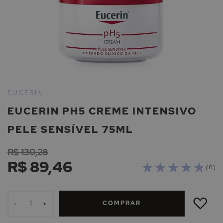
Saltar
para
EUCERIN
o
EUCERIN PH5 CREME INTENSIVO
início
da
PELE SENSÍVEL 75ML
Galeria
de
R$ 130,28
imagens
R$ 89,46
( 0 )
ADICIONAR
À
COMPRAR
LISTA
-
+
DE
DESEJOS