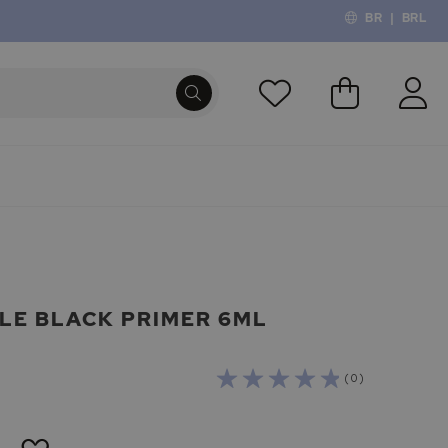
BR
|
BRL
O Meu Carri
PROCURA
TLE BLACK PRIMER 6ML
( 0 )
ADICIONAR
À