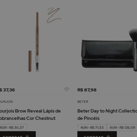
Adicionar
$ 37,36
R$ 87,98
à
Lista
OURJOIS
BETER
de
ourjois Brow Reveal Lápis de
Beter Day to Night Collecti
Desejos
obrancelhas Cor Chestnut
de Pincéis
4GR - R$ 30,37
4UN - R$ 71,53
6UN - R$ 126,09