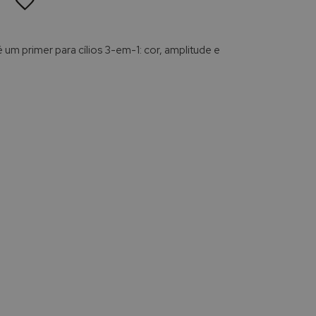
LISTA
DE
DESEJOS
 um primer para cílios 3-em-1: cor, amplitude e