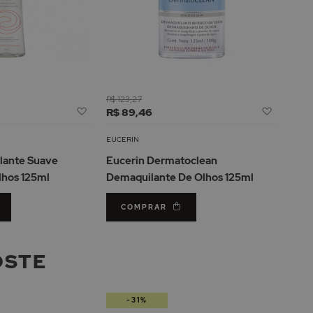
R$ 123,27
Adicionar
Adicion
R$ 89,46
à
à
Lista
Lista
EUCERIN
de
de
lante Suave
Eucerin Dermatoclean
Desejos
Desejos
lhos 125ml
Demaquilante De Olhos 125ml
COMPRAR
OSTE
-31%