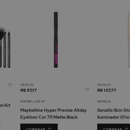
Adicionar
R$ 60,26
R$ 169,31
Adicionar
à
R$ 57,17
R$ 137,77
à
Lista
Lista
de
MAYBELLINE NY
SENSILIS
on Kit
de
Desejos
Maybelline Hyper Precise Allday
Sensilis Skin G
Desejos
Eyeliner Cor 711 Matte Black
Iluminador 01 Iv
COMPRAR
COMPRAR