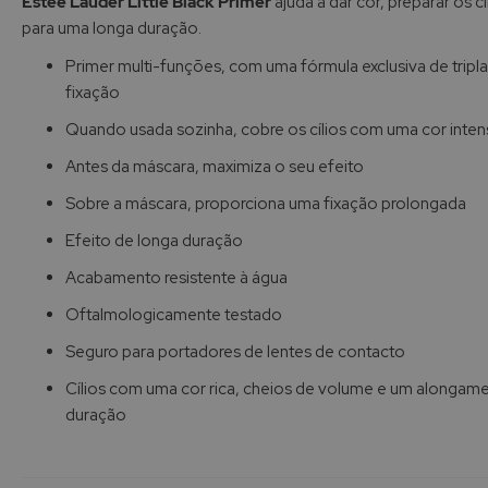
Estée Lauder Little Black Primer
ajuda a dar cor, preparar os cí
Galeria
para uma longa duração.
de
imagens
Primer multi-funções, com uma fórmula exclusiva de tripla
fixação
Quando usada sozinha, cobre os cílios com uma cor inten
Antes da máscara, maximiza o seu efeito
Sobre a máscara, proporciona uma fixação prolongada
Efeito de longa duração
Acabamento resistente à água
Oftalmologicamente testado
Seguro para portadores de lentes de contacto
Cílios com uma cor rica, cheios de volume e um alongame
duração