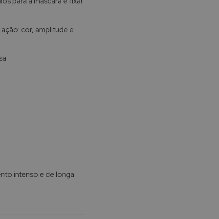
lios para a máscara e fixar
 ação: cor, amplitude e
sa
nto intenso e de longa