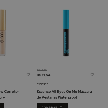
R$ 16,63
Adicionar
Adicion
R$ 11,54
à
à
Lista
Lista
ESSENCE
de
de
low Corretor
Essence All Eyes On Me Máscara
Desejos
Desejos
ory
de Pestanas Waterproof
COMPRAR