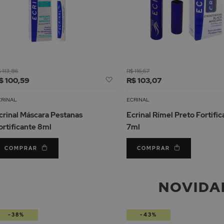
 113,86
R$ 116,67
Adicionar
$ 100,59
R$ 103,07
à
Lista
CRINAL
ECRINAL
de
crinal Máscara Pestanas
Ecrinal Rímel Preto Fortifi
Desejos
ortificante 8ml
7ml
COMPRAR
COMPRAR
NOVIDA
-38%
-43%