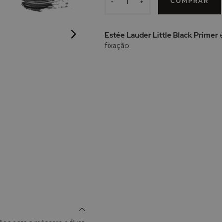
COMPRAR
-
+
Estée Lauder Little Black Primer
é
fixação.