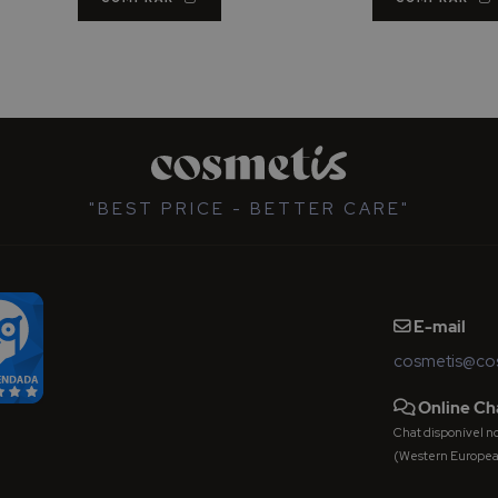
"BEST PRICE - BETTER CARE"
E-mail
cosmetis@cos
Online Ch
Chat disponível nos 
(Western Europe