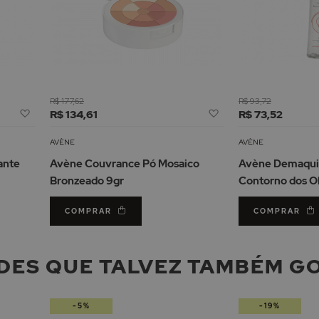
R$ 177,62
R$ 93,72
Adicionar
Adicionar
R$ 134,61
R$ 73,52
à
à
Lista
Lista
AVÈNE
AVÈNE
de
de
cante
Avène Couvrance Pó Mosaico
Avène Demaqui
Desejos
Desejos
Bronzeado 9gr
Contorno dos O
COMPRAR
COMPRAR
DES QUE TALVEZ TAMBÉM G
-5%
-19%