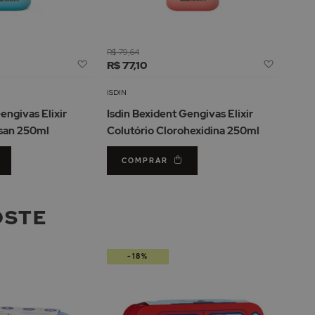
R$ 79,64
Adicionar
Adicion
R$ 77,10
à
à
Lista
Lista
ISDIN
de
de
engivas Elixir
Isdin Bexident Gengivas Elixir
Desejos
Desejos
osan 250ml
Colutório Clorohexidina 250ml
COMPRAR
OSTE
-18%