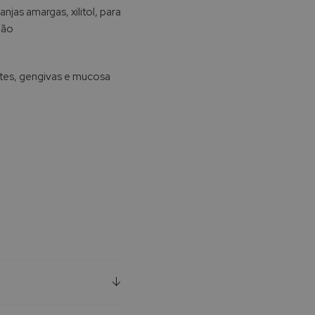
njas amargas, xilitol, para
ção
ntes, gengivas e mucosa