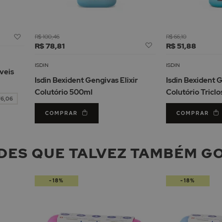
Adicionar
R$ 100,46
R$ 66,10
Adicionar
à
R$ 78,81
R$ 51,88
à
Lista
Lista
de
ISDIN
ISDIN
veis
de
Desejos
Isdin Bexident Gengivas Elixir
Isdin Bexident G
Desejos
Colutório 500ml
Colutório Tricl
76,06
COMPRAR
COMPRAR
DES QUE TALVEZ TAMBÉM G
-18%
-18%