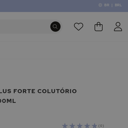
BR
|
BRL
O Meu Carri
PROCURA
LUS FORTE COLUTÓRIO
00ML
( 0 )