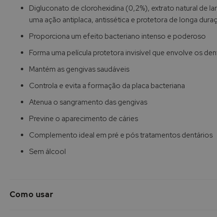
de
Digluconato de clorohexidina (0,2%), extrato natural de lara
imagens
uma ação antiplaca, antissética e protetora de longa dura
Proporciona um efeito bacteriano intenso e poderoso
Forma uma película protetora invisível que envolve os de
Mantém as gengivas saudáveis
Controla e evita a formação da placa bacteriana
Atenua o sangramento das gengivas
Previne o aparecimento de cáries
Complemento ideal em pré e pós tratamentos dentários
Sem álcool
Como usar