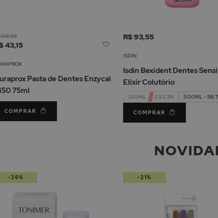
 58,96
R$ 93,55
Adicionar
$ 43,15
à
ISDIN
Lista
URAPROX
Isdin Bexident Dentes Sensi
de
uraprox Pasta de Dentes Enzycal
Elixir Colutório
Desejos
450 75ml
250ML - R$ 53,39
500ML - R$ 
COMPRAR
COMPRAR
NOVIDA
-26%
-21%