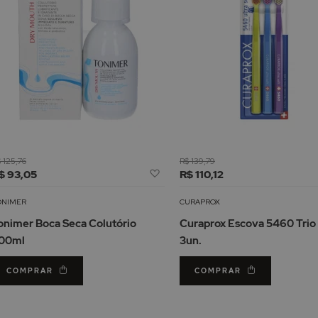
 125,76
R$ 139,79
Adicionar
$ 93,05
R$ 110,12
à
Lista
ONIMER
CURAPROX
de
onimer Boca Seca Colutório
Curaprox Escova 5460 Trio
Desejos
00ml
3un.
COMPRAR
COMPRAR