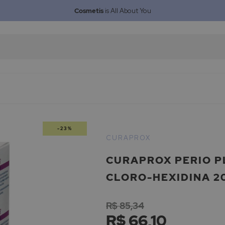
Cosmetis
is All About You
-23%
CURAPROX
CURAPROX PERIO P
CLORO-HEXIDINA 2
R$ 85,34
R$ 66,10