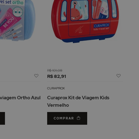
R$ 101,08
Adicionar
Adicion
R$ 82,91
à
à
Lista
Lista
CURAPROX
de
de
 viagem Ortho Azul
Curaprox Kit de Viagem Kids
Desejos
Desejos
Vermelho
COMPRAR