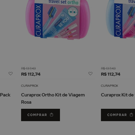
R$ 137,43
R$ 137,43
Adicionar
Adicionar
R$ 112,74
R$ 112,74
à
à
Lista
Lista
CURAPROX
CURAPROX
de
de
 Pack
Curaprox Ortho Kit de Viagem
Curaprox Kit de
Desejos
Desejos
Rosa
COMPRAR
COMPRAR