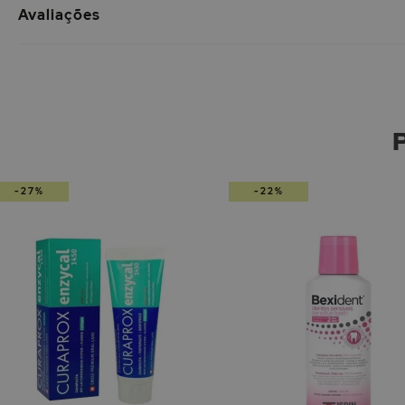
Avaliações
-27%
-22%