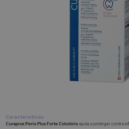
Saltar
para
o
início
Características
da
Curaprox Perio Plus Forte Colutório
ajuda a proteger contra i
Galeria