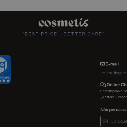
"BEST PRICE - BETTER CARE"
E-mail
cosmetis@cos
Online Ch
Chat disponível nos 
(Western Europe
Não perca as 
Inscreva-
se