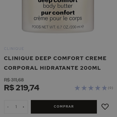
Saltar
para
CLINIQUE
o
CLINIQUE DEEP COMFORT CREME
início
da
CORPORAL HIDRATANTE 200ML
Galeria
de
R$ 311,68
imagens
R$ 219,74
( 0 )
ADICIONAR
À
COMPRAR
LISTA
-
+
DE
DESEJOS