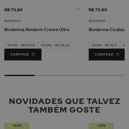
Adicionar
R$ 73,86
R$ 73,86
à
Lista
BIODERMA
BIODERMA
de
Bioderma Atoderm Creme Ultra
Bioderma Cicabio 
Desejos
200ML - R$ 60,05
500ML - R$ 125,33
100ML - R$ 95,17
40M
COMPRAR
COMPRAR
NOVIDADES QUE TALVEZ
TAMBÉM GOSTE
-54%
-25%