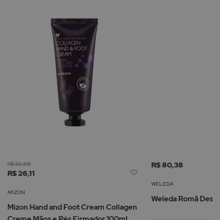
R$ 56,88
R$ 80,38
Adicionar
R$ 26,11
à
WELEDA
Lista
MIZON
Weleda Romã Desod
de
Mizon Hand and Foot Cream Collagen
Desejos
Creme Mãos e Pés Firmador 100ml