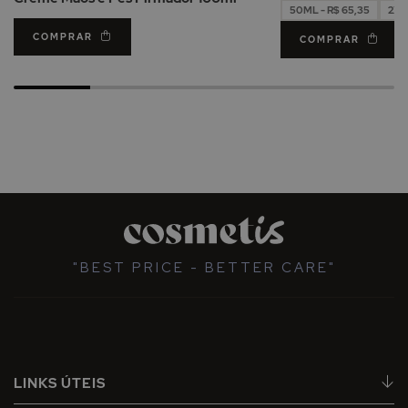
50ML - R$ 65,35
2X5
COMPRAR
COMPRAR
"BEST PRICE - BETTER CARE"
LINKS ÚTEIS