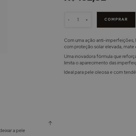
COMPRAR
-
+
Com uma ação anti-imperfeições,
com proteção solar elevada, mate e 
Uma inovadora fórmula que reforç
limita o aparecimento das imperfei
Ideal para pele oleosa e com tendê
deixar a pele