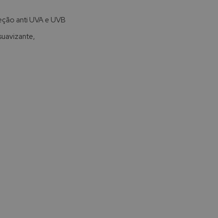
eção anti UVA e UVB
 suavizante,