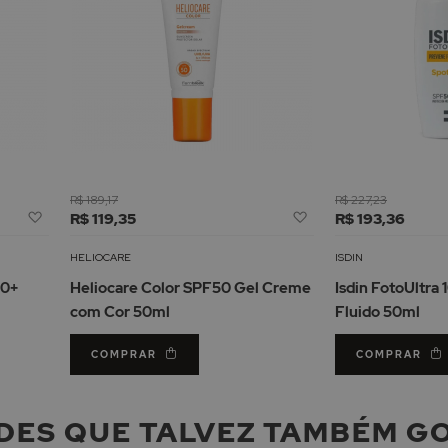
R$ 189,17
R$ 227,23
Adicionar
Adicionar
R$ 119,35
R$ 193,36
à
à
Lista
Lista
HELIOCARE
ISDIN
de
de
50+
Heliocare Color SPF50 Gel Creme
Isdin FotoUltra
Desejos
Desejos
com Cor 50ml
Fluido 50ml
COMPRAR
COMPRAR
DES QUE TALVEZ TAMBÉM G