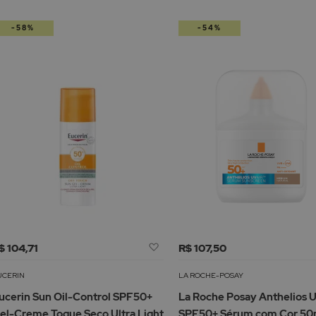
-58%
-54%
Adicionar
$ 104,71
R$ 107,50
à
Lista
UCERIN
LA ROCHE-POSAY
de
ucerin Sun Oil-Control SPF50+
La Roche Posay Anthelios U
Desejos
el-Creme Toque Seco Ultra Light
SPF50+ Sérum com Cor 50