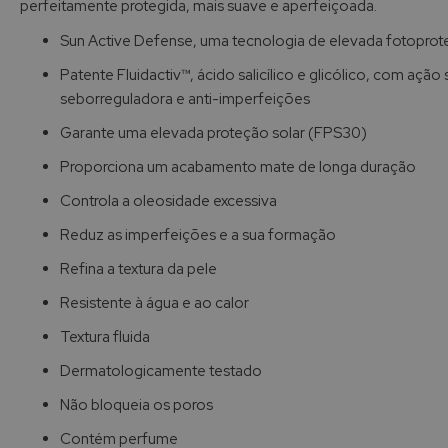
perfeitamente protegida, mais suave e aperfeiçoada.
de
imagens
Sun Active Defense, uma tecnologia de elevada fotoprot
Patente Fluidactiv™, ácido salicílico e glicólico, com ação
seborreguladora e anti-imperfeições
Garante uma elevada proteção solar (FPS30)
Proporciona um acabamento mate de longa duração
Controla a oleosidade excessiva
Reduz as imperfeições e a sua formação
Refina a textura da pele
Resistente à água e ao calor
Textura fluida
Dermatologicamente testado
Não bloqueia os poros
Contém perfume