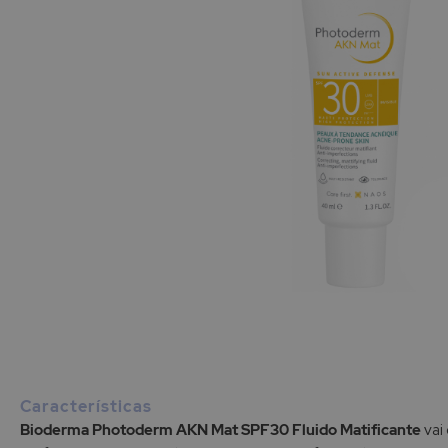
Saltar
para
o
início
Características
da
Bioderma Photoderm AKN Mat SPF30 Fluido Matificante
vai 
Galeria