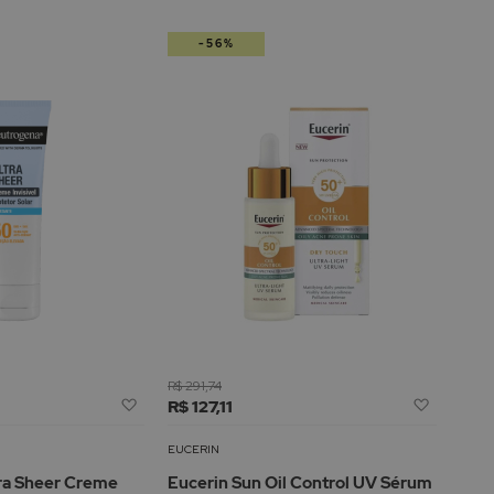
-56%
R$ 291,74
Adicionar
Adicion
R$ 127,11
à
à
Lista
Lista
EUCERIN
de
de
ra Sheer Creme
Eucerin Sun Oil Control UV Sérum
Desejos
Desejos