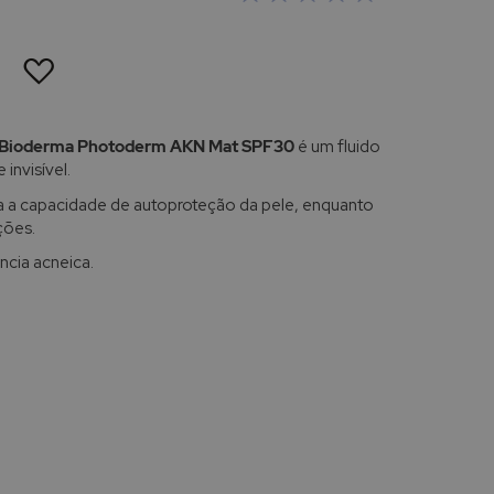
ADICIONAR
À
LISTA
DE
DESEJOS
Bioderma Photoderm AKN Mat SPF30
é um fluido
invisível.
a a capacidade de autoproteção da pele, enquanto
ções.
ncia acneica.