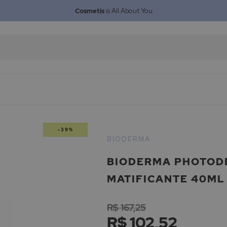
Cosmetis
is All About You
-39%
BIODERMA
BIODERMA PHOTODE
MATIFICANTE 40ML
R$ 167,25
R$ 102,52