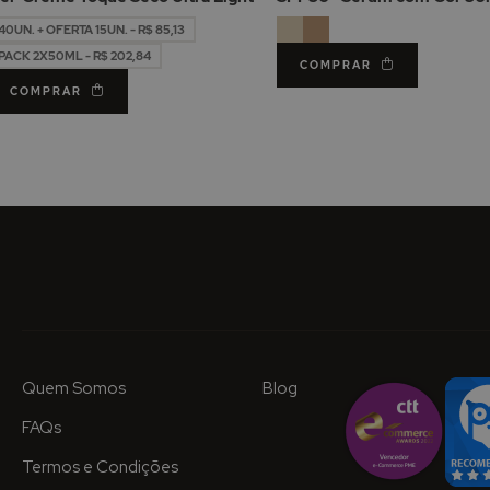
40UN. + OFERTA 15UN. - R$ 85,13
PACK 2X50ML - R$ 202,84
COMPRAR
COMPRAR
Quem Somos
Blog
FAQs
Termos e Condições