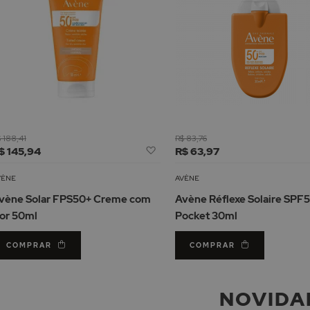
 188,41
R$ 83,76
Adicionar
$ 145,94
R$ 63,97
à
Lista
VÈNE
AVÈNE
de
vène Solar FPS50+ Creme com
Avène Réflexe Solaire SPF
Desejos
or 50ml
Pocket 30ml
COMPRAR
COMPRAR
NOVIDA