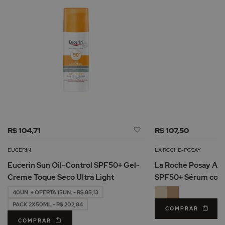
Adicionar
R$ 104,71
R$ 107,50
à
Lista
EUCERIN
LA ROCHE-POSAY
de
Eucerin Sun Oil-Control SPF50+ Gel-
La Roche Posay Ant
Desejos
Creme Toque Seco Ultra Light
SPF50+ Sérum com
40UN. + OFERTA 15UN. - R$ 85,13
PACK 2X50ML - R$ 202,84
COMPRAR
COMPRAR