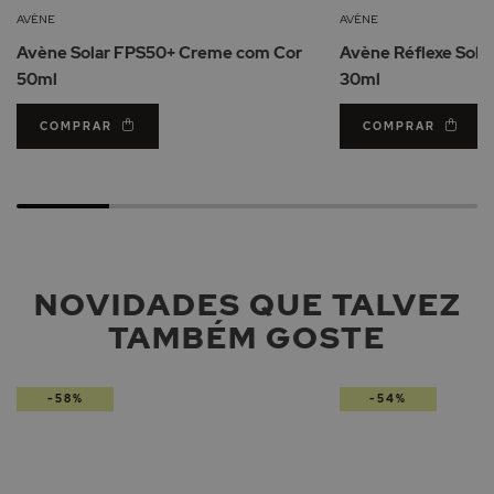
Lista
AVÈNE
AVÈNE
de
Avène Solar FPS50+ Creme com Cor
Avène Réflexe Sola
Desejos
50ml
30ml
COMPRAR
COMPRAR
NOVIDADES QUE TALVEZ
TAMBÉM GOSTE
-58%
-54%