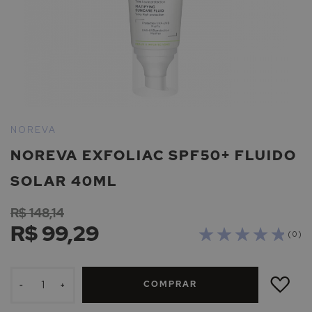
Saltar
para
NOREVA
o
NOREVA EXFOLIAC SPF50+ FLUIDO
início
da
SOLAR 40ML
Galeria
de
R$ 148,14
imagens
R$ 99,29
( 0 )
ADICIONAR
À
COMPRAR
LISTA
-
+
DE
DESEJOS