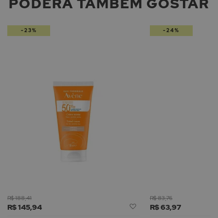
PODERÁ TAMBÉM GOSTAR
-23%
-24%
R$ 188,41
R$ 83,76
Adicionar
R$ 145,94
R$ 63,97
à