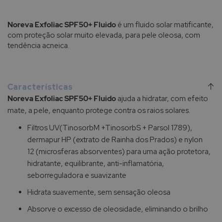
Noreva Exfoliac SPF50+ Fluido
é um fluido solar matificante,
com proteção solar muito elevada, para pele oleosa, com
tendência acneica.
Características
Noreva Exfoliac SPF50+ Fluido
ajuda a hidratar, com efeito
mate, a pele, enquanto protege contra os raios solares.
Filtros UV(TinosorbM +TinosorbS + Parsol 1789),
dermapur HP (extrato de Rainha dos Prados) e nylon
12 (microsferas absorventes) para uma ação protetora,
hidratante, equilibrante, anti-inflamatória,
seborreguladora e suavizante
Hidrata suavemente, sem sensação oleosa
Absorve o excesso de oleosidade, eliminando o brilho