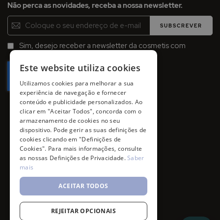
Não perca as novidades, receba a nossa newsletter.
Inscreva-
SUBSCREVER
se
na
Sim, desejo receber a newsletter da cosmetis com
Newsletter:
promoções, campanhas e novidades.
Este website utiliza cookies
Utilizamos cookies para melhorar a sua
experiência de navegação e fornecer
conteúdo e publicidade personalizados. Ao
clicar em "Aceitar Todos", concorda com o
armazenamento de cookies no seu
dispositivo. Pode gerir as suas definições de
cookies clicando em "Definições de
Cookies". Para mais informações, consulte
as nossas Definições de Privacidade.
Saber
mais
ACEITAR TODOS
REJEITAR OPCIONAIS