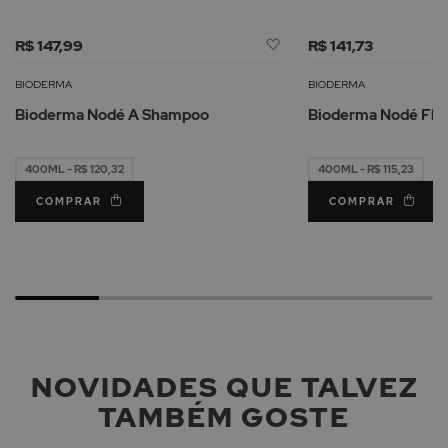
Adicionar
R$ 147,99
R$ 141,73
à
Lista
BIODERMA
BIODERMA
de
Bioderma Nodé A Shampoo
Bioderma Nodé Flu
Desejos
400ML - R$ 120,32
400ML - R$ 115,23
COMPRAR
COMPRAR
NOVIDADES QUE TALVEZ
TAMBÉM GOSTE