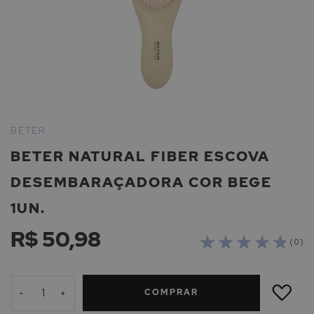
Saltar
para
BETER
o
BETER NATURAL FIBER ESCOVA
início
da
DESEMBARAÇADORA COR BEGE
Galeria
de
1UN.
imagens
R$ 50,98
( 0 )
ADICIONAR
À
COMPRAR
LISTA
-
+
DE
DESEJOS