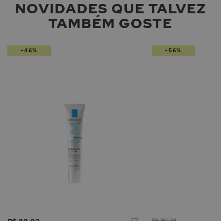
NOVIDADES QUE TALVEZ
TAMBÉM GOSTE
-46%
-56%
Adicionar
R$ 291,74