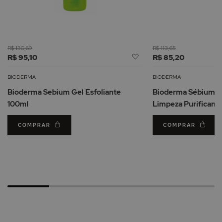
R$ 130,69
R$ 113,65
Adicionar
R$ 95,10
R$ 85,20
à
Lista
BIODERMA
BIODERMA
de
Bioderma Sebium Gel Esfoliante
Bioderma Sébium M
Desejos
100ml
Limpeza Purificant
COMPRAR
COMPRAR