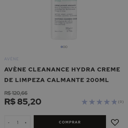
Saltar
para
AVÈNE
o
AVÈNE CLEANANCE HYDRA CREME
início
da
DE LIMPEZA CALMANTE 200ML
Galeria
de
R$ 120,66
imagens
R$ 85,20
( 0 )
ADICIONAR
À
COMPRAR
LISTA
-
+
DE
DESEJOS