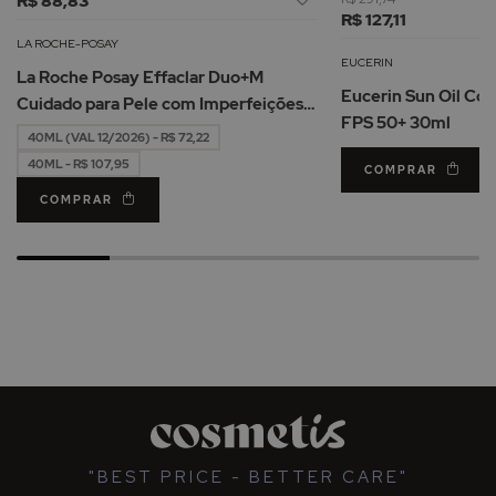
R$ 88,83
à
R$ 127,11
Lista
LA ROCHE-POSAY
de
EUCERIN
La Roche Posay Effaclar Duo+M
Desejos
Eucerin Sun Oil Co
Cuidado para Pele com Imperfeições
FPS 50+ 30ml
40ml
40ML (VAL 12/2026) - R$ 72,22
40ML - R$ 107,95
COMPRAR
COMPRAR
"BEST PRICE - BETTER CARE"