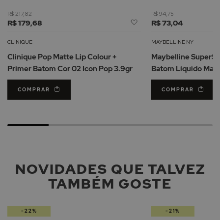
R$ 217,82
R$ 94,75
Adicionar
R$ 179,68
R$ 73,04
à
Lista
CLINIQUE
MAYBELLINE NY
de
Clinique Pop Matte Lip Colour +
Maybelline SuperSt
Desejos
Primer Batom Cor 02 Icon Pop 3.9gr
Batom Líquido Mate
COMPRAR
COMPRAR
NOVIDADES QUE TALVEZ
TAMBÉM GOSTE
-22%
-21%