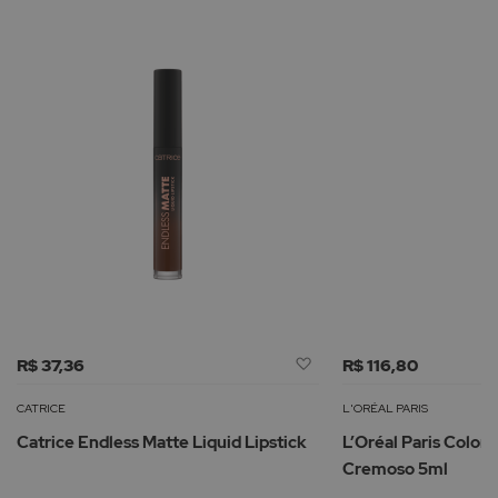
Adicionar
R$ 37,36
R$ 116,80
à
Lista
CATRICE
L'ORÉAL PARIS
de
Catrice Endless Matte Liquid Lipstick
L’Oréal Paris Color
Desejos
Cremoso 5ml