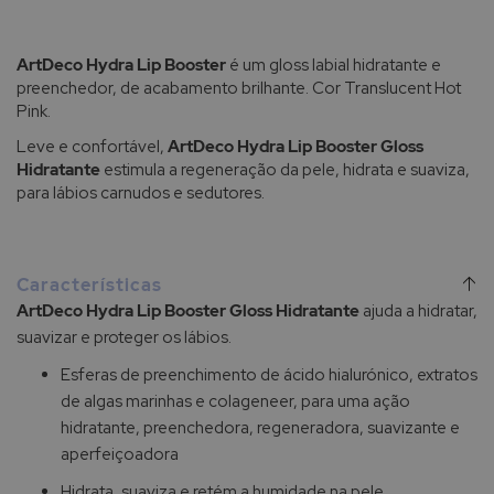
ArtDeco Hydra Lip Booster
é um gloss labial hidratante e
preenchedor, de acabamento brilhante. Cor Translucent Hot
Pink.
Leve e confortável,
ArtDeco Hydra Lip Booster Gloss
Hidratante
estimula a regeneração da pele, hidrata e suaviza,
para lábios carnudos e sedutores.
Características
ArtDeco Hydra Lip Booster Gloss Hidratante
ajuda a hidratar,
suavizar e proteger os lábios.
Esferas de preenchimento de ácido hialurónico, extratos
de algas marinhas e colageneer, para uma ação
hidratante, preenchedora, regeneradora, suavizante e
aperfeiçoadora
Hidrata, suaviza e retém a humidade na pele