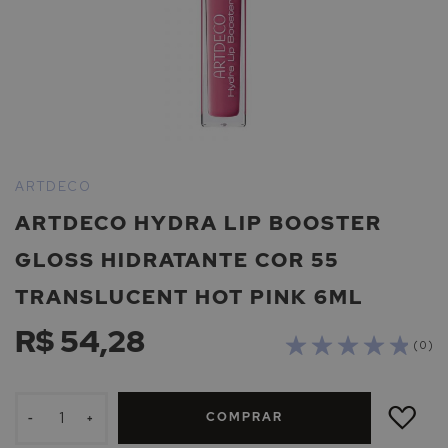
Saltar
para
ARTDECO
o
ARTDECO HYDRA LIP BOOSTER
início
da
GLOSS HIDRATANTE COR 55
Galeria
de
TRANSLUCENT HOT PINK 6ML
imagens
R$ 54,28
( 0 )
ADICIONAR
À
COMPRAR
LISTA
-
+
DE
DESEJOS