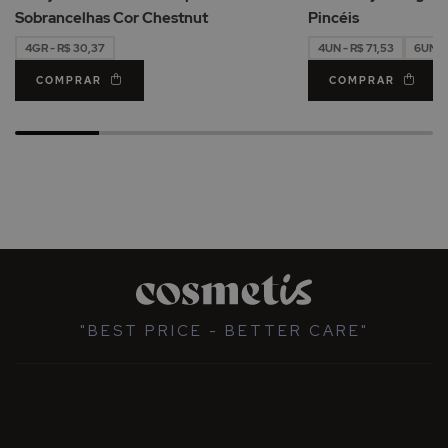
Desejos
Sobrancelhas Cor Chestnut
Pincéis
4GR - R$ 30,37
4UN - R$ 71,53
6UN - 
COMPRAR
COMPRAR
"BEST PRICE - BETTER CARE"