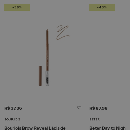
-38%
-43%
Adicionar
R$ 37,36
R$ 87,98
à
Lista
BOURJOIS
BETER
de
Bourjois Brow Reveal Lápis de
Beter Day to Night C