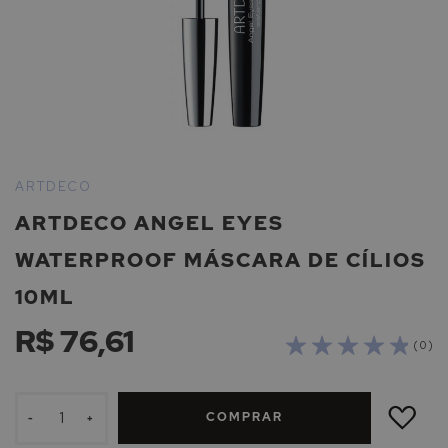
Saltar
para
ARTDECO
o
ARTDECO ANGEL EYES
início
da
WATERPROOF MÁSCARA DE CÍLIOS
Galeria
de
10ML
imagens
R$ 76,61
( 0 )
ADICIONAR
À
COMPRAR
LISTA
-
+
DE
DESEJOS