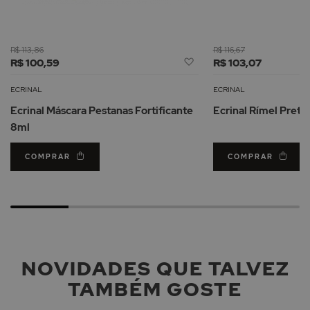
R$ 113,86
R$ 116,67
Adicionar
R$ 100,59
R$ 103,07
à
Lista
ECRINAL
ECRINAL
de
Ecrinal Máscara Pestanas Fortificante
Ecrinal Rímel Preto
Desejos
8ml
COMPRAR
COMPRAR
NOVIDADES QUE TALVEZ
TAMBÉM GOSTE